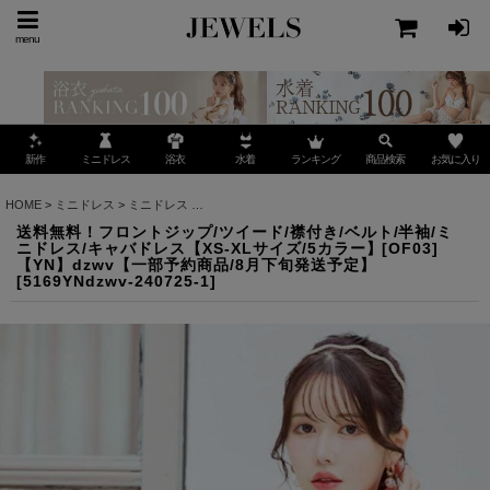
menu
ミニドレス
ランキング
お気に入り
新作
浴衣
水着
商品検索
HOME
>
ミニドレス
>
ミニドレス
>
送料無料！フロントジップ/ツイード/襟付き/ベルト/半袖
送料無料！フロントジップ/ツイード/襟付き/ベルト/半袖/ミ
ニドレス/キャバドレス【XS-XLサイズ/5カラー】[OF03]
【YN】dzwv【一部予約商品/8月下旬発送予定】
[
5169YNdzwv-240725-1
]