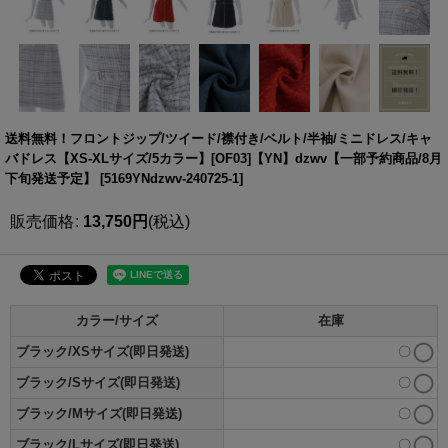
送料無料！フロントジップ/ツイード/襟付き/ベルト/半袖/ミニドレス/キャ
バドレス【XS-XLサイズ/5カラー】[OF03]【YN】dzwv【一部予約商品/8月
下旬発送予定】
[
5169YNdzwv-240725-1
]
販売価格
:
13,750
円
(税込)
カラー/サイズ
在庫
ブラック/XSサイズ(即日発送)
〇
ブラック/Sサイズ(即日発送)
〇
ブラック/Mサイズ(即日発送)
〇
ブラック/Lサイズ(即日発送)
〇