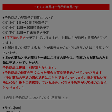
こちらの商品は一部予約商品です
■予約商品の配送予定時期について
◯月上旬 1日ー10日頃発送予定
◯月中旬 11日ー20日頃発送予定
◯月下旬 21日ー月末頃発送予定
■
8月下旬の発送
を予定しておりますが、お日にちが前後する場合がござ
います。
■お届け日のご指定は承ることが出来ませんのでお急ぎの方はご注意くだ
さいませ。
■
ほかの商品と予約商品を一緒にご注文の場合は、在庫のある商品のみを
先に発送させていただき、
予約商品は後日、別配送となります。
■予約商品の納期が早くなった場合入荷次第発送させていただきます
（予約商品の発送の際の送料はこちらで負担いたします。※お支払い方
法に代金引換をご選択頂いている場合、代引き手数料がお客様のご負担
となります。）
【必読】予約商品についてのご注意事項 ＞＞
■サイズ[cm]