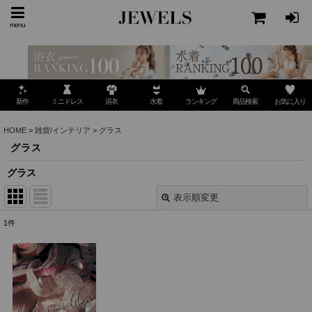
menu
ミニドレス
ランキング
お気に入り
新作
浴衣
水着
商品検索
HOME
>
雑貨/インテリア
>
グラス
グラス
グラス
表示順変更
閉じる
1
件
表示数
:
並び順
: