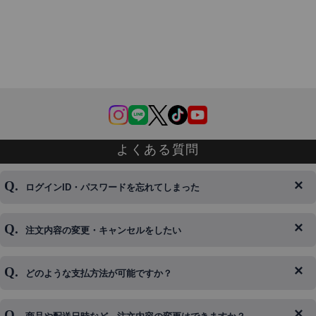
よくある質問
ログインID・パスワードを忘れてしまった
注文内容の変更・キャンセルをしたい
◆下記ページより、ログインIDの変更が可能です。
ログイン情報をお忘れの方はコチラ＞＞
どのような支払方法が可能ですか？
◆即日発送を行なっている関係上、午後以降のご連絡やキャンセル
はご対応できない場合がございます。
ご希望の場合は、お早めにご連絡を頂けますようお願い致します。