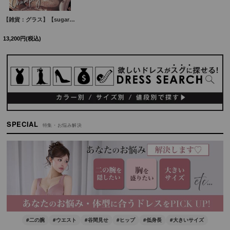
絞り込む
【雑貨：グラス】【sugarシャンパングラス】キラキラと光るビジューが散りばめられたシャンパングラス【HC02】
13,200
円
(税込)
SPECIAL
特集・お悩み解決
#二の腕
#ウエスト
#谷間見せ
#ヒップ
#低身長
#大きいサイズ