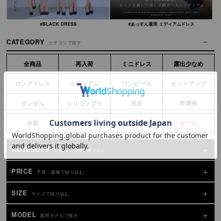
#BLACK DRESS
#あっすん着用 ミディアムドレス
CATEGORY
カテゴリで探す
全商品
再入荷
ミニドレス
露出少なめ
ロングドレス
ミディアム
ワンピース
セットアップ
サンダル
シリコンブラ
浴衣
卒業袴
水着
コスプレ
サンタコスプレ
セール
ACCESORY
小物・その他で絞り込む
PRICE
予算・価格で絞り込む
SIZE
サイズで絞り込む
MODEL
着用モデルで探す