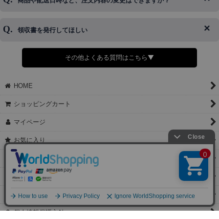
商品や配送日時など、注文内容の変更はできますか？
※発送後、発送準備が完了しお手続きが間に合わない場合は変更、
◆代金引換・クレジットカード・携帯キャリア決済・おねだり決
キャンセルをお断りさせて頂くことはがありますのであらかじめご
済・AmazonPayなどがございます。
了承ください。
領収書を発行してほしい
◆商品発送前の変更は承っております。
すでに発送手配済みで、変更処理が間に合わない場合はご容赦くだ
さい。
その他よくある質問はこちら▼
◆領収書はご希望頂いた場合のみ発行しております。
【これからご注文する場合】
HOME
STEP2「お届け先・お支払い」ページにて備考欄に下記の記載をお
願いします。
ショッピングカート
①領収書希望
②宛名（空欄は上様は不可）
マイページ
③但し書き（空欄やお品代は不可）
＞詳細は画像をタップ＜
お気に入り
【すでにご注文が完了している場合】
特定商取引法表示
①お電話・メール・LINEにて領収書希望の連絡をお願い致します
②後日、郵送にて領収書を送らせて頂きます。
ご利用案内
【マイページから発行する場合】
お問い合せ
①マイページから購入履歴→購入内容→領収書発行を選択。
②後日、郵送にて領収書を送らせて頂きます。
個人情報保護方針