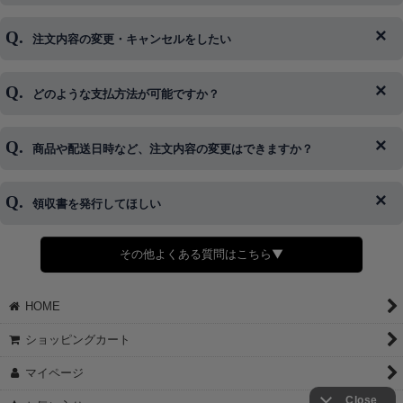
注文内容の変更・キャンセルをしたい
◆下記ページより、ログインIDの変更が可能です。
ログイン情報をお忘れの方はコチラ＞＞
どのような支払方法が可能ですか？
◆即日発送を行なっている関係上、午後以降のご連絡やキャンセル
はご対応できない場合がございます。
ご希望の場合は、お早めにご連絡を頂けますようお願い致します。
商品や配送日時など、注文内容の変更はできますか？
※発送後、発送準備が完了しお手続きが間に合わない場合は変更、
◆代金引換・クレジットカード・携帯キャリア決済・おねだり決
キャンセルをお断りさせて頂くことはがありますのであらかじめご
済・AmazonPayなどがございます。
了承ください。
領収書を発行してほしい
◆商品発送前の変更は承っております。
すでに発送手配済みで、変更処理が間に合わない場合はご容赦くだ
さい。
その他よくある質問はこちら▼
◆領収書はご希望頂いた場合のみ発行しております。
【これからご注文する場合】
HOME
STEP2「お届け先・お支払い」ページにて備考欄に下記の記載をお
願いします。
ショッピングカート
①領収書希望
②宛名（空欄は上様は不可）
マイページ
③但し書き（空欄やお品代は不可）
＞詳細は画像をタップ＜