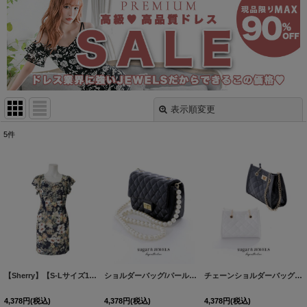
表示順変更
閉じる
5
件
表示数
:
並び順
:
絞り込む
【Sherry】【S-Lサイズ1カラー】フラワープリントワンピース[HC02-U]
ショルダーバッグ/パール紐/チェーン紐【Fサイズ/3カラー】[OF03] 【IM】
[
81501SDB2
チェーンショルダーバッグ【Fサイズ/2カラー】[OF04] 【IM】
]
4,378
円
(税込)
4,378
円
(税込)
4,378
円
(税込)