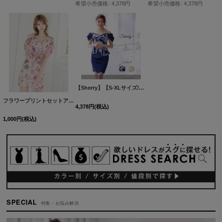
希望小売価格
:
4,378
円
希望小売価格
:
4,378
円
【Sherry】【S-XLサイズ/2カラー】ドレープオフショルダーフラワープリントミニドレス[HC02]
フラワープリントセットアップワンピース/オープンショルダー/花柄/キャバドレス/パッド無し/ミニドレス【S-Mサイズ/1カラー】[HC02]
4,378
円
(税込)
1,000
円
(税込)
SPECIAL
特集・お悩み解決