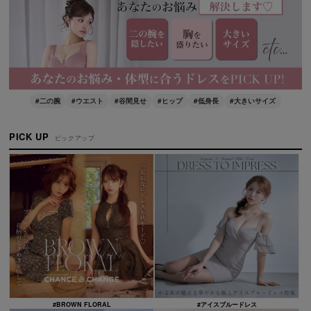
#二の腕
#ウエスト
#谷間見せ
#ヒップ
#低身長
#大きいサイズ
PICK UP
ピックアップ
#BROWN FLORAL
#アイスブルードレス