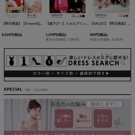
絞り込む
【即日発送】【X'mas4点セット】ウエストリボンサンタコスプレ[HC03]
【値下げ！】スカルプリントパーカーコスプレ【ハロウィン】【S-XLサイズ/2カラー】(7108sockSB B-W) [HC03]
[
170623YN-cec
【SALE!!】【即日発送】【ハロウィン】フェスにもオススメ！インスタ映え確実な蝶々コスプレ【フリーサイズ/2カラー】（S709OMBRE BxP_BxBL）[HC03]
8,910
円
(税込)
1,078
円
(税込)
990
円
(税込)
希望小売価格
:
3,980
円
希望小売価格
:
4,980
円
SPECIAL
特集・お悩み解決