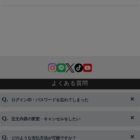
よくある質問
ログインID・パスワードを忘れてしまった
注文内容の変更・キャンセルをしたい
◆下記ページより、ログインIDの変更が可能です。
ログイン情報をお忘れの方はコチラ＞＞
どのような支払方法が可能ですか？
◆即日発送を行なっている関係上、午後以降のご連絡やキャンセル