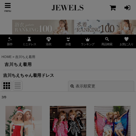
menu
ミニドレス
ランキング
お気に入り
新作
浴衣
水着
商品検索
HOME
>
吉川ちえ着用
吉川ちえ着用
吉川ちえちゃん着用ドレス
表示順変更
閉じる
3
件
表示数
:
並び順
: