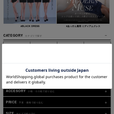
#BLACK DRESS
#あっすん着用 ミディアムドレス
CATEGORY
カテゴリで探す
全商品
再入荷
ミニドレス
露出少なめ
ロングドレス
ミディアム
ワンピース
セットアップ
サンダル
シリコンブラ
浴衣
卒業袴
水着
コスプレ
サンタコスプレ
セール
ACCESORY
小物・その他で絞り込む
PRICE
予算・価格で絞り込む
SIZE
サイズで絞り込む