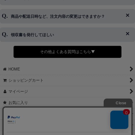
はご対応できない場合がございます。
ご希望の場合は、お早めにご連絡を頂けますようお願い致します。
商品や配送日時など、注文内容の変更はできますか？
※発送後、発送準備が完了しお手続きが間に合わない場合は変更、
◆代金引換・クレジットカード・携帯キャリア決済・おねだり決
キャンセルをお断りさせて頂くことはがありますのであらかじめご
済・AmazonPayなどがございます。
了承ください。
領収書を発行してほしい
◆商品発送前の変更は承っております。
すでに発送手配済みで、変更処理が間に合わない場合はご容赦くだ
さい。
その他よくある質問はこちら▼
◆領収書はご希望頂いた場合のみ発行しております。
【これからご注文する場合】
HOME
STEP2「お届け先・お支払い」ページにて備考欄に下記の記載をお
願いします。
ショッピングカート
①領収書希望
②宛名（空欄は上様は不可）
マイページ
③但し書き（空欄やお品代は不可）
＞詳細は画像をタップ＜
お気に入り
【すでにご注文が完了している場合】
特定商取引法表示
①お電話・メール・LINEにて領収書希望の連絡をお願い致します
②後日、郵送にて領収書を送らせて頂きます。
ご利用案内
【マイページから発行する場合】