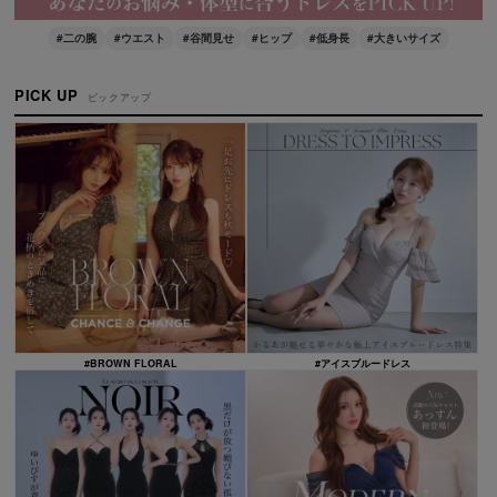
#二の腕
#ウエスト
#谷間見せ
#ヒップ
#低身長
#大きいサイズ
PICK UP
ピックアップ
#BROWN FLORAL
#アイスブルードレス