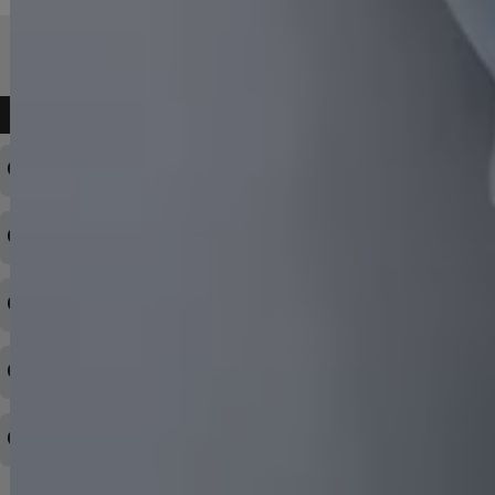
よくある質問
ログインID・パスワードを忘れてしまった
注文内容の変更・キャンセルをしたい
◆下記ページより、ログインIDの変更が可能です。
ログイン情報をお忘れの方はコチラ＞＞
どのような支払方法が可能ですか？
◆即日発送を行なっている関係上、午後以降のご連絡やキャンセル
はご対応できない場合がございます。
ご希望の場合は、お早めにご連絡を頂けますようお願い致します。
商品や配送日時など、注文内容の変更はできますか？
※発送後、発送準備が完了しお手続きが間に合わない場合は変更、
◆代金引換・クレジットカード・携帯キャリア決済・おねだり決
キャンセルをお断りさせて頂くことはがありますのであらかじめご
済・AmazonPayなどがございます。
了承ください。
領収書を発行してほしい
◆商品発送前の変更は承っております。
すでに発送手配済みで、変更処理が間に合わない場合はご容赦くだ
さい。