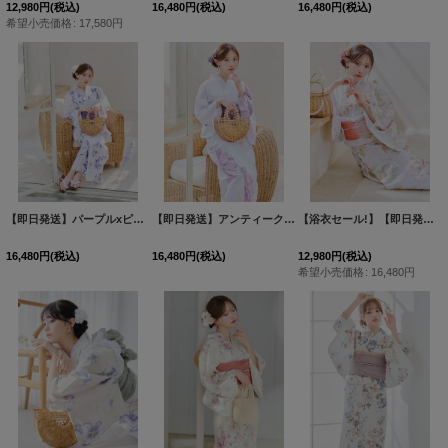
12,980
円
(税込)
16,480
円
(税込)
16,480
円
(税込)
希望小売価格
:
17,580
円
【即日発送】パープルxピンクの百合浴衣 【浴衣３点セット 浴衣/帯/下駄】[FB02]
【即日発送】アンティークパープルローズ浴衣【浴衣３点セット 浴衣/帯/下駄】[OF04]
[
Y-709
【浴衣セール!】【即日発送！】クリームイエロー×オレンジ紫陽花浴衣【浴衣３点セット 浴衣/帯/下駄】[OF04]
16,480
円
(税込)
16,480
円
(税込)
12,980
円
(税込)
希望小売価格
:
16,480
円