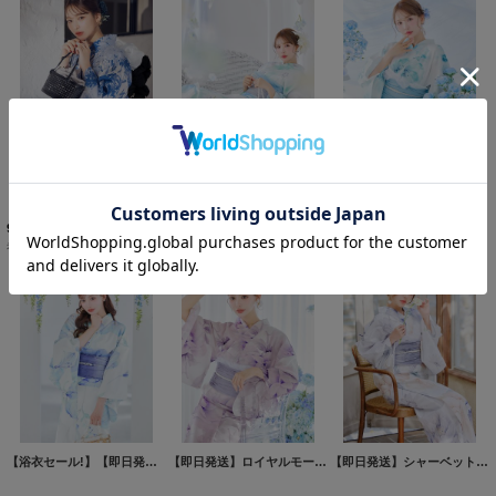
【浴衣セール!】【即日発送】水彩彼岸花柄浴衣 【浴衣３点セット 浴衣/帯/下駄】[OF04/HC03]
【浴衣セール!】【即日発送】大柄アイシーミントフラワー浴衣 【浴衣３点セット 浴衣/帯/下駄】[OF04/HC03]三上悠亜着用
【即日発送】ブルーグレイニュアンスフラワー浴衣 【浴衣３点セット 浴衣/帯/下駄】[OF04]三上悠亜着用
9,900
円
(税込)
12,980
円
(税込)
17,580
円
(税込)
希望小売価格
:
14,280
円
希望小売価格
:
17,580
円
【浴衣セール!】【即日発送】水彩百合ナチュラルブルー浴衣 【浴衣３点セット 浴衣/帯/下駄】[OF04]Y-9132-nz-dzc-BL-F-25AS
【即日発送】ロイヤルモーブ牡丹浴衣 【浴衣３点セット 浴衣/帯/下駄】[OF04]Y-9112-nz-dzh-PL-F-25AS
【即日発送】シャーベットフラワー牡丹浴衣【浴衣３点セット 浴衣/帯/下駄】[FB02]吉木千沙都（ちぃぽぽ）着用