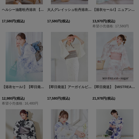
ヘルシー油彩牡丹浴衣 【浴衣３点セット 浴衣/帯/下駄】[OF04]
大人グレイッシュ牡丹浴衣 【浴衣３点セット 浴衣/帯/下駄】[OF04]
[
Y-9106-nz-dzc-Y-F-25cc
【浴衣セール!】ニュアンス牡丹ペールトーン浴衣【浴衣３点セット 浴衣/帯/下駄】[OF04]
17,580
円
(税込)
17,580
円
(税込)
13,970
円
(税込)
希望小売価格
:
17,580
円
【浴衣セール!】【即日発送】水彩線画フラワー浴衣 【浴衣３点セット 浴衣/帯/下駄】[OF04]
【即日発送】アーガイルビジュー浴衣 【浴衣３点セット 浴衣/帯/下駄】[OF04/HC03]
【即日発送】【MISTREASS×sugarコラボ】ロマンティック・トワル柄浴衣【浴衣３点セット 浴衣/帯/下駄】[OF04]三上悠亜着用
12,980
円
(税込)
17,580
円
(税込)
21,978
円
(税込)
希望小売価格
:
16,480
円