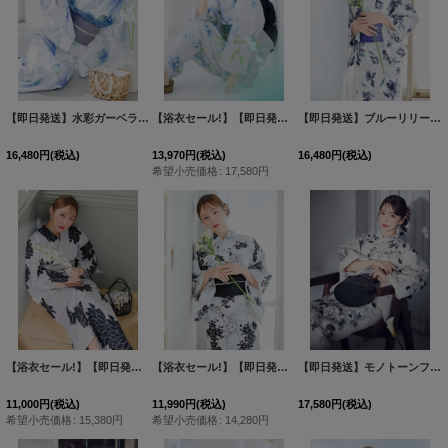
【即日発送】水彩ガーベラ柄浴衣 【浴衣３点セット 浴衣/帯/下駄】[OF04]吉木千沙都（ちぃぽぽ）着用
【浴衣セール!】【即日発送】華麗に咲くブルー花柄浴衣 【浴衣３点セット 浴衣/帯/下駄】[OF04]
【即日発送】ブルーリリーフラワー浴衣 【浴衣３点セット 浴衣/帯/下駄】[OF04]
16,480
円
(税込)
13,970
円
(税込)
16,480
円
(税込)
希望小売価格
:
17,580
円
【浴衣セール!】【即日発送】モノトーンダリア柄浴衣 【浴衣３点セット 浴衣/帯/下駄】[OF04]
【浴衣セール!】【即日発送】ホワイトブラック桜柄浴衣 【浴衣3点セット 浴衣/帯/下駄】 [OF04]
【即日発送】モノトーンフラワー浴衣 【浴衣３点セット 浴衣/帯/下駄】[OF04]
11,000
円
(税込)
11,990
円
(税込)
17,580
円
(税込)
希望小売価格
:
15,380
円
希望小売価格
:
14,280
円