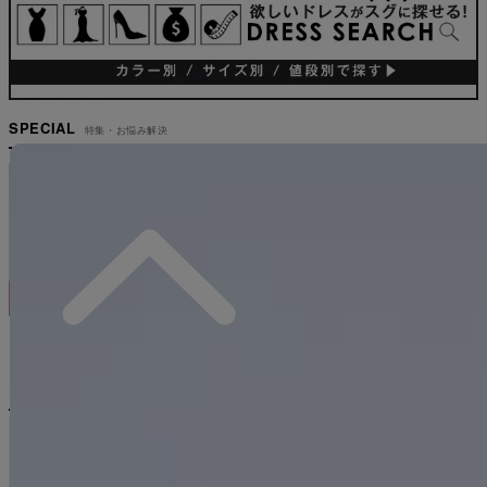
SPECIAL
特集・お悩み解決
#二の腕
#ウエスト
#谷間見せ
#ヒップ
#低身長
#大きいサイズ
PICK UP
ピックアップ