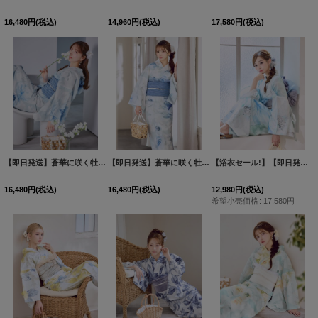
16,480
円
(税込)
14,960
円
(税込)
17,580
円
(税込)
【即日発送】蒼華に咲く牡丹浴衣 【浴衣３点セット 浴衣/帯/下駄】[OF04]
【即日発送】蒼華に咲く牡丹浴衣 【浴衣３点セット 浴衣/帯/下駄】[OF04]
[
Y-9140-nz-d
【浴衣セール!】【即日発送】大柄アイシーミントフラワー浴衣 【浴衣３点セット 浴衣/帯/下駄】[OF04]
16,480
円
(税込)
16,480
円
(税込)
12,980
円
(税込)
希望小売価格
:
17,580
円