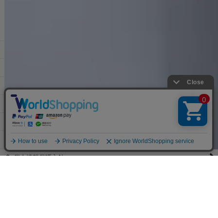
その他よくある質問はこちら▼
◆領収書はご希望頂いた場合のみ発行しております。
【これからご注文する場合】
HOME
STEP2「お届け先・お支払い」ページにて備考欄に下記の記載をお
願いします。
ショッピングカート
①領収書希望
②宛名（空欄は上様は不可）
マイページ
③但し書き（空欄やお品代は不可）
＞詳細は画像をタップ＜
お気に入り
【すでにご注文が完了している場合】
特定商取引法表示
①お電話・メール・LINEにて領収書希望の連絡をお願い致します
②後日、郵送にて領収書を送らせて頂きます。
ご利用案内
【マイページから発行する場合】
お問い合せ
①マイページから購入履歴→購入内容→領収書発行を選択。
②後日、郵送にて領収書を送らせて頂きます。
個人情報保護方針
PCサイト
Copyright(C)2026 jewels Corporation.All Rights Reserved.