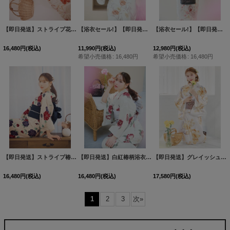
【即日発送】ストライプ花柄浴衣 【浴衣３点セット 浴衣/帯/下駄】[OF04]
【浴衣セール!】【即日発送】カーネーション花柄浴衣 【浴衣３点セット 浴衣/帯/下駄】[OF04]
[
Y-9255-ok-O
【浴衣セール!】【即日発送】赤黄色フラワー浴衣 【浴衣３点セット 浴衣/帯/下駄】[OF04]
16,480
円
(税込)
11,990
円
(税込)
12,980
円
(税込)
希望小売価格
:
16,480
円
希望小売価格
:
16,480
円
【即日発送】ストライプ椿柄浴衣 【浴衣３点セット 浴衣/帯/下駄】[OF04]
【即日発送】白紅椿柄浴衣 【浴衣３点セット 浴衣/帯/下駄】[OF04]
[
Y-9259-ok-R-
【即日発送】グレイッシュイエロー牡丹浴衣 【浴衣３点セット 浴衣/帯/下駄】[OF04]三上悠亜着用
16,480
円
(税込)
16,480
円
(税込)
17,580
円
(税込)
1
2
3
次
»