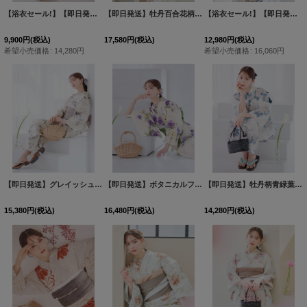
【浴衣セール!】【即日発送】紫の花揺蕩う浴衣 【浴衣３点セット 浴衣/帯/下駄】[OF04]
【即日発送】牡丹百合花柄浴衣 【浴衣３点セット 浴衣/帯/下駄】[OF04]
【浴衣セール!】【即日発送】フローラルピンクブルー浴衣 【浴衣３点セット 浴衣/帯/下駄】[OF04]吉木千沙都（ちぃぽぽ）着用
9,900
円
(税込)
17,580
円
(税込)
12,980
円
(税込)
希望小売価格
:
14,280
円
希望小売価格
:
16,060
円
【即日発送】グレイッシュフラワー浴衣 【浴衣３点セット 浴衣/帯/下駄】 [OF04]
【即日発送】ボタニカルフラワー浴衣 【浴衣３点セット 浴衣/帯/下駄】[OF04]
[
Y-925
【即日発送】牡丹柄青緑葉浴衣 【浴衣３点セット 浴衣/帯/下駄】[OF04]
15,380
円
(税込)
16,480
円
(税込)
14,280
円
(税込)