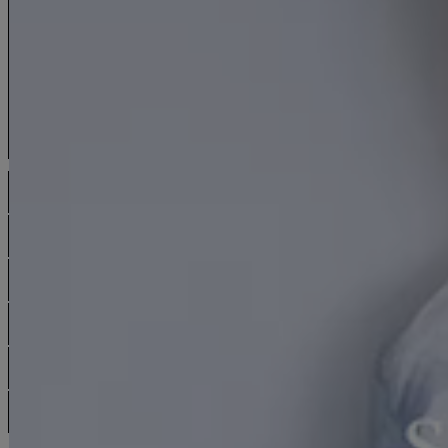
全商品
再入荷
ミニドレス
露出少なめ
ロングドレス
ミディアム
ワンピース
セットアップ
サンダル
シリコンブラ
浴衣
卒業袴
水着
コスプレ
サンタコスプレ
セール
ACCESORY
小物・その他で絞り込む
PRICE
予算・価格で絞り込む
SIZE
サイズで絞り込む
MODEL
着用モデルで探す
COLOR
カラーで絞り込む
BRAND
ブランドで探す