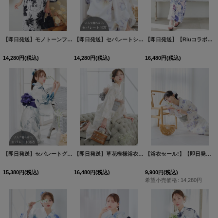
【即日発送】モノトーンフラワーレトロモダン浴衣 【浴衣３点セット 浴衣/帯/下駄】[OF04]Y-9216-kj-B-F-25AS
【即日発送】セパレートシャーベットフラワー牡丹浴衣 【浴衣4点セット 浴衣/帯/下駄】[OF04]吉木千沙都（ちぃぽぽ）着用
【即日発送】【Riuコラボ】ブルーアイボリーピオニー浴衣 【浴衣３点セット 浴衣/帯/下駄】[OF04]
14,280
円
(税込)
14,280
円
(税込)
16,480
円
(税込)
【即日発送】セパレートグラデーションブルーグリーン浴衣 【浴衣4点セット 浴衣/帯/下駄】[OF04]吉木千沙都（ちぃぽぽ）着用
【即日発送】草花模様浴衣 【浴衣３点セット 浴衣/帯/下駄】[OF04]
【浴衣セール!】【即日発送】紫の花揺蕩う浴衣 【浴衣３点セット 浴衣/帯/下駄】[OF04]
15,380
円
(税込)
16,480
円
(税込)
9,900
円
(税込)
希望小売価格
:
14,280
円