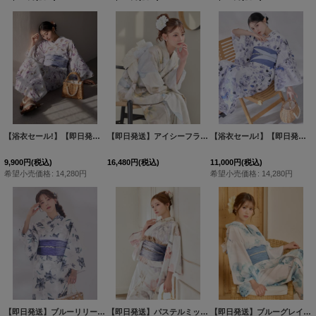
【浴衣セール!】【即日発送】藤霞のアンティークローズ浴衣 【浴衣3点セット 浴衣/帯/下駄】 [OF04/HC03]
【即日発送】アイシーフラワー牡丹浴衣 【浴衣３点セット 浴衣/帯/下駄】[FB02]
【浴衣セール!】【即日発送】水墨ニュアンスフラワー浴衣 【浴衣3点セット 浴衣/帯/下駄】 [OF04/HC03]
9,900
円
(税込)
16,480
円
(税込)
11,000
円
(税込)
希望小売価格
:
14,280
円
希望小売価格
:
14,280
円
【即日発送】ブルーリリーフラワー浴衣 【浴衣3点セット 浴衣/帯/下駄】 [OF04]
【即日発送】パステルミックス×ホワイト浴衣【浴衣３点セット 浴衣/帯/下駄】[OF04]
[
Y-9150
【即日発送】ブルーグレイニュアンスフラワー浴衣 【浴衣３点セット 浴衣/帯/下駄】[OF04]