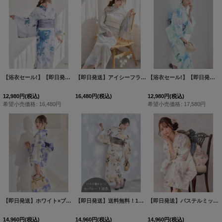
【浴衣セール!】【即日発送】グラデーションブルーグリーン浴衣 【浴衣3点セット 浴衣/帯/下駄】 [OF04/HC03]吉木千沙都（ちぃぽぽ）着用
【即日発送】アイシーフラワー牡丹浴衣 【浴衣3点セット 浴衣/帯/下駄】 [FB02]吉木千沙都（ちぃぽぽ）着用
【浴衣セール!】【即日発送】大柄アイシーミントフラワー浴衣 【浴衣3点セット 浴衣/帯/下駄】 [OF04/HC03]
12,980
円
(税込)
16,480
円
(税込)
12,980
円
(税込)
希望小売価格
:
16,480
円
希望小売価格
:
17,580
円
【即日発送】ホワイト×ブルーアンティークフラワー浴衣【浴衣３点セット 浴衣/帯/下駄】[OF04]
【即日発送】送料無料！1人で簡単に着られる！ワンピース / セパレート浴衣セット ホワイトエレガントフラワー浴衣【浴衣4点セット 浴衣/帯/下駄】[OF04]
【即日発送】パステルミックス×ホワイト浴衣【浴衣３点セット 浴衣/帯/下駄】[OF04]
14,960
円
(税込)
14,960
円
(税込)
14,960
円
(税込)