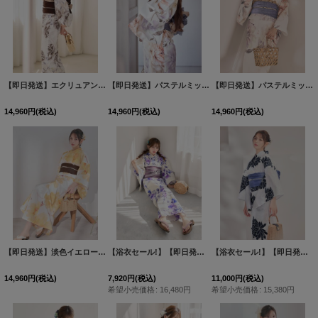
【即日発送】エクリュアンティークローズ浴衣【浴衣３点セット 浴衣/帯/下駄】[OF04]Y-9303-kj-BR-F-26AS-260312
【即日発送】パステルミックス×ホワイト浴衣【浴衣３点セット 浴衣/帯/下駄】[OF04]三上悠亜着用
【即日発送】パステルミックス×ホワイト浴衣【浴衣３点セット 浴衣/帯/下駄】[OF04]吉木千沙都（ちぃぽぽ）着用
14,960
円
(税込)
14,960
円
(税込)
14,960
円
(税込)
【即日発送】淡色イエローフラワー浴衣【浴衣３点セット 浴衣/帯/下駄】[OF04]
【浴衣セール!】【即日発送】白地×パープルグラデーション浴衣 【浴衣３点セット 浴衣/帯/下駄】 [FB02]吉木千沙都（ちぃぽぽ）着用
[
Y-9379
【浴衣セール!】【即日発送】モノトーンダリア柄浴衣【浴衣３点セット 浴衣/帯/下駄】[OF04]
14,960
円
(税込)
7,920
円
(税込)
11,000
円
(税込)
希望小売価格
:
16,480
円
希望小売価格
:
15,380
円