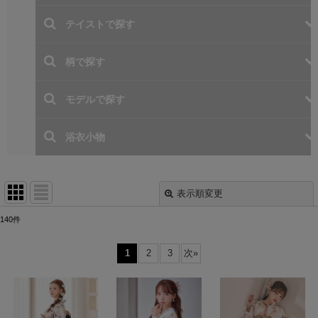
表示順変更
閉じる
140
件
表示数
:
1
2
3
次
»
並び順
:
絞り込む