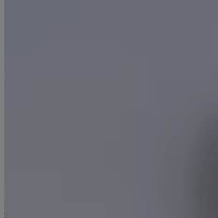
#BROWN FLORAL
#アイスブルードレス
#BLACK DRESS
#あっすん着用 ミディアムドレス
CATEGORY
カテゴリで探す