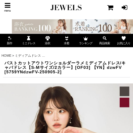
menu
ミニドレス
ランキング
お気に入り
新作
浴衣
水着
商品検索
HOME
>
ミディアムドレス
>
バストカットアウトワンショルダーラメミディアムドレス/キャバド
バストカットアウトワンショルダーラメミディアムドレス/キ
ャバドレス【S-Mサイズ/2カラー】[OF03] 【YN】dzwFV
[
5759YNdzwFV-250905-2
]