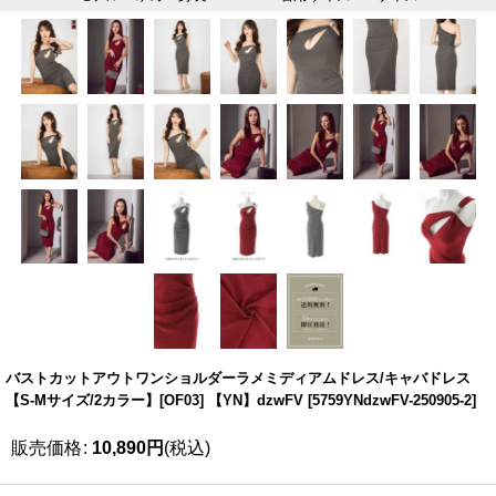
バストカットアウトワンショルダーラメミディアムドレス/キャバドレス
【S-Mサイズ/2カラー】[OF03] 【YN】dzwFV
[
5759YNdzwFV-250905-2
]
販売価格
:
10,890
円
(税込)