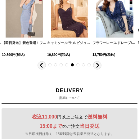
dzjsFV-260724-2
サイズ/2カラー】[OF03]【YN】dzwsFV
[
J-1010IMFV-260611-1
]
[
6025YNdzjgFV-260724-2
【即日発送】新色登場！フリル/ラメ生地/ノースリーブ/ビジュー/タイト/ミディアムドレス/キャバドレス【XS-Mサイズ/5カラー】[OF01] 【SB】dzwFV
]
]
キャミソール/ラメ/ビジュー/タイト/ストレッチ/谷間見せ/無地/ミディアムドレス/キャバドレス【XS-Lサイズ/4カラー】[OF03] 【YN】dzyFV
[
5936YNdzwuFV-2604
[
5816YNdz
フラワーレース/ドレープ/半袖/袖あり/タイト/膝丈/ワンピース/ミディアムドレス/キャバドレス【S-Mサイズ/1カラー】[HC02]
10,890
円
(税込)
10,890
円
(税込)
13,750
円
(税込)
DELIVERY
配送について
税込11,000
送料無料
円以上ご注文で
15:00まで
当日発送
のご注文
※日曜祝日は除く。15時以降は翌営業日発送となります。