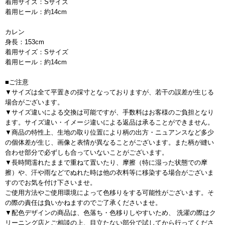
着用サイズ：Sサイズ
着用ヒール：約14cm
カレン
身長：153cm
着用サイズ：Sサイズ
着用ヒール：約14cm
■ご注意
▼サイズは全て平置きの採寸となっておりますが、若干の誤差が生じる
場合がございます。
▼サイズ違いによる交換は可能ですが、手数料はお客様のご負担となり
ます。サイズ違い・イメージ違いによる返品は承ることができません。
▼商品の特性上、生地の取り位置により柄の出方・ニュアンスなど多少
の個体差が生じ、画像と表情が異なることがございます。また柄が縫い
合わせ部分で必ずしも合っていないことがございます。
▼長時間濡れたままで重ねて置いたり、摩擦（特に湿った状態での摩
擦）や、汗や雨などでぬれた時は他の衣料等に移染する場合がございま
すのでお気を付け下さいませ。
ご使用方法やご使用環境によって色移りをする可能性がございます。そ
の際の責任は負いかねますのでご了承くださいませ。
▼配色デザインの商品は、色落ち・色移りしやすいため、 洗濯の際はク
リーニング店とご相談の上、目立たない部分で試してから行ってくださ