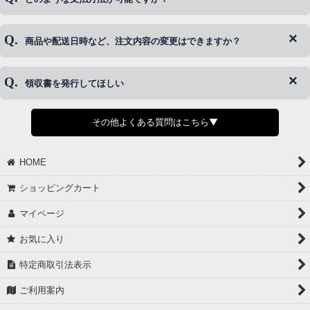
◆即日発送を行なっている関係上、午後以降のご連絡やキャンセル
はご対応できない場合がございます。
ご希望の場合は、お早めにご連絡を頂けますようお願い致します。
商品や配送日時など、注文内容の変更はできますか？
※発送後、発送準備が完了しお手続きが間に合わない場合は変更、
◆代金引換・クレジットカード・携帯キャリア決済・おねだり決
キャンセルをお断りさせて頂くことはがありますのであらかじめご
済・AmazonPayなどがございます。
了承ください。
領収書を発行してほしい
◆商品発送前の変更は承っております。
すでに発送手配済みで、変更処理が間に合わない場合はご容赦くだ
さい。
その他よくある質問はこちら▼
◆領収書はご希望頂いた場合のみ発行しております。
【これからご注文する場合】
HOME
STEP2「お届け先・お支払い」ページにて備考欄に下記の記載をお
願いします。
ショッピングカート
①領収書希望
②宛名（空欄は上様は不可）
マイページ
③但し書き（空欄やお品代は不可）
＞詳細は画像をタップ＜
お気に入り
【すでにご注文が完了している場合】
特定商取引法表示
①お電話・メール・LINEにて領収書希望の連絡をお願い致します
②後日、郵送にて領収書を送らせて頂きます。
ご利用案内
【マイページから発行する場合】