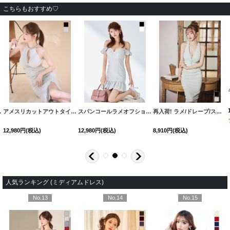
こちらもおすすめ♡
】[OF03]【YN】dzwFV
アメスリカットアウトタイトドレス【S-Mサイズ/2カラー】[OF03] 【YN】dzwsFV
[
J-959IM-250823-2
[
5698YNdzwvFV-250823-2
スパンコールラメオフショルタイトマーメイドミニドレス/キャバドレス【XS-Mサイズ/2カラー】[OF03] 【YN】dzwvBF
]
]
[
5669YNdzw
[
再入荷! ラメ/ドレープ/ストレッチ/ノースリーブ/タイト/谷間見せ/ミディアムドレス/キャバドレス【S-Lサイズ/2カラー】[OF03] 【IM】
563
12,980
円
(税込)
12,980
円
(税込)
8,910
円
(税込)
人気ランキング (ミディアムドレス)
No.13
No.14
No.15