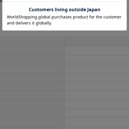
カラー】【IM】[OF03]
[
J-891IM-250731-1
]