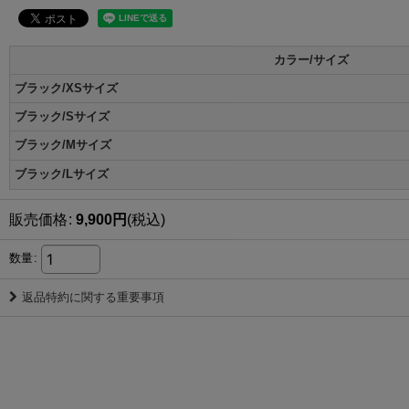
カラー/サイズ
ブラック/XSサイズ
ブラック/Sサイズ
ブラック/Mサイズ
ブラック/Lサイズ
販売価格
:
9,900
円
(税込)
数量
:
返品特約に関する重要事項