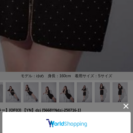
OF03] 【YN】dzj
[
5668YNdzj-250716-1
]