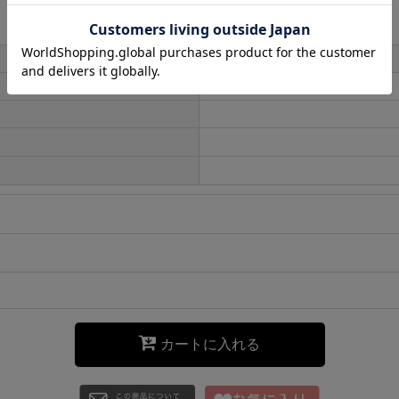
カートに入れる