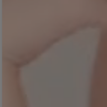
可愛さと上品さを兼ね備えたミニドレス。
重なるチュールが華やかで、フレアスカートが女性らしいシルエットを
演出します。
胸元のファスナーで開き具合を調整でき、谷間見せも楽しめるデザイン
です。
■カラー
ブラウン(茶色)
ブルー(青色)
ピンク(桃色)
アイボリー(薄黄色)
グレージュ(薄灰茶色)
ブラック(黒色)
■モデル
れみれみ
身長：163cm
着用サイズ：Sサイズ
着用ヒール：約14cm
ゆめ
身長：160cm
着用サイズ：Sサイズ