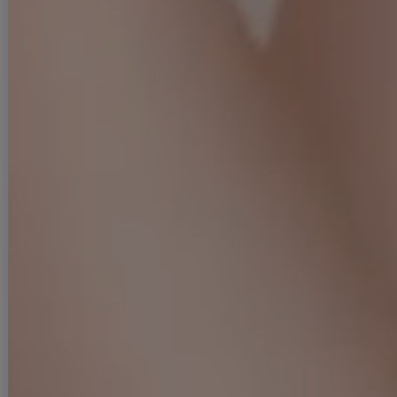
い。 汚れた部分は部分洗いをしていただくことをおすすめいたします。
▼アクセサリー別途
◆採寸・size表記について
#ITEM KEYWORD
#ブラウン
#ミニドレス/ミニ丈
#チュール
#ツイード
#チェック柄
#キャミ
#ノースリーブ
#谷間見せ(魅せ)
#背中見せ(魅せ)
#Aライン・フレアスカート
#スイート・可愛い(かわいい)系
#JEWELSトレンド