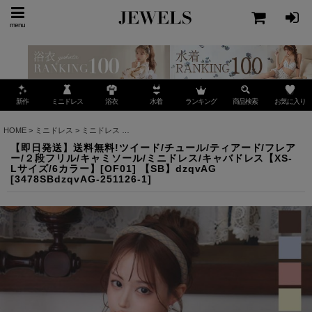
menu
ミニドレス
ランキング
お気に入り
新作
浴衣
水着
商品検索
HOME
>
ミニドレス
>
ミニドレス
>
【即日発送】送料無料!ツイード/チュール/ティアード/フレ
【即日発送】送料無料!ツイード/チュール/ティアード/フレア
ー/２段フリル/キャミソール/ミニドレス/キャバドレス【XS-
Lサイズ/6カラー】[OF01] 【SB】dzqvAG
[
3478SBdzqvAG-251126-1
]