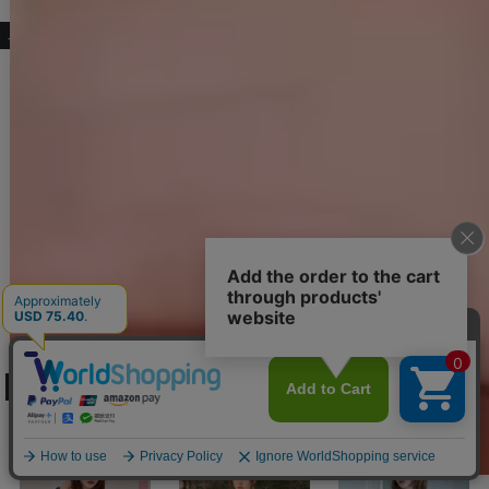
こちらもおすすめ♡
送料無料!ウエストベルト2ピースタイトミニドレス/キャバドレス【XS-Mサイズ/1カラー】[OF01] 【SB】dzqvAG
送料無料!【即日発送】ハーフジップローウエストベルトミニドレス/キャバドレス【XS-Mサイズ/3カラー】[OF01]【SB】dzqvAG
プリーツシフォンアメスリタイトミニドレス/キャバドレス【XS-Mサイズ/1カラー】[OF03] 【YN】dzwvAG
11,880
円
(税込)
11,880
円
(税込)
10,890
円
(税込)
83IM-251126-1
N】dzwvIA【一部予約商品/9月中旬発送予定】
]
[
5744YNdzwvAG-251001-1
[
8489SBAG-251001-1
]
]
[
5742YNdzwuAG-251001-1
]
人気ランキング (ミニドレス)
No.7
No.8
No.9