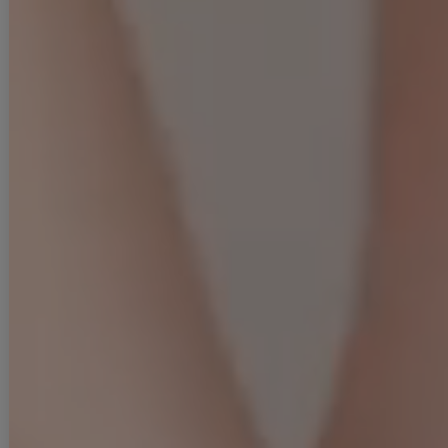
着用ヒール：約14cm
まみ
身長：161cm
着用サイズ：Sサイズ
着用ヒール：約14cm
■ご注意
▼サイズは全て平置きの採寸となっておりますが、若干の誤差が生じる
場合がございます。
▼サイズ違いによる交換は可能ですが、手数料はお客様のご負担となり
ます。サイズ違い・イメージ違いによる返品は承ることができません。
▼商品の特性上、生地の取り位置により柄の出方・ニュアンスなど多少
の個体差が生じ、画像と表情が異なることがございます。また柄が縫い
合わせ部分で必ずしも合っていないことがございます。
▼長時間濡れたままで重ねて置いたり、摩擦（特に湿った状態での摩
擦）や、汗や雨などでぬれた時は他の衣料等に移染する場合がございま
すのでお気を付け下さいませ。
ご使用方法やご使用環境によって色移りをする可能性がございます。そ
の際の責任は負いかねますのでご了承くださいませ。
▼配色デザインの商品は、色落ち・色移りしやすいため、 洗濯の際はク
リーニング店とご相談の上、目立たない部分で試してから行ってくださ