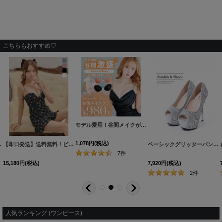
こちらもおすすめ♡
モデル愛用！谷間メイクが実現する激盛りぷるぷる肉厚シリコンブラ[OF08-U]
1,078
円
(税込)
ズ/3カラー】[OF03-X] 【YN】dzw
[
5180YNdzwe-240819-1
【即日発送】送料無料！ビジュースパンコールキャミマーメイドミニドレス/キャバドレス【XS-Lサイズ/4カラー】[OF03] 【YN】dzjv
[
3165SBdzw-250417-1
]
]
ベーシックグリッターパンプス/14cmヒール【2カラー/7サイズ】[OF02]
7
件
15,180
円
(税込)
7,920
円
(税込)
2
件
人気ランキング (ワンピース)