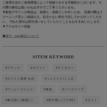
ご使用方法やご使用環境によって色移りをする可能性がございます。そ
の際の責任は負いかねますのでご了承くださいませ。
▼配色デザインの商品は、色落ち・色移りしやすいため、 洗濯の際はク
リーニング店とご相談の上、目立たない部分で試してから行ってくださ
い。 汚れた部分は部分洗いをしていただくことをおすすめいたします。
▼アクセサリー別途
◆採寸・size表記について
#ITEM KEYWORD
#ブラック
#ホワイト
#アイボリー
#ネクスト銀座 ゆめ
#ミニドレス/ミニ丈
#ワンピースドレス
#無地
#ノースリーブ
#胸元隠し(胸隠し)
#背中隠し(ブラOK)
#タイト