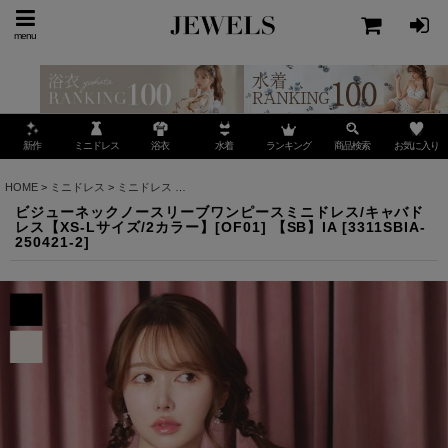
menu
ミニドレス
ランキング
お気に入り
新作
浴衣
水着
商品検索
HOME
>
ミニドレス
>
ミニドレス
>
ビジューネックノースリーブワンピースミニドレス/キャバド
ビジューネックノースリーブワンピースミニドレス/キャバド
レス【XS-Lサイズ/2カラー】[OF01] 【SB】IA
[
3311SBIA-
250421-2
]