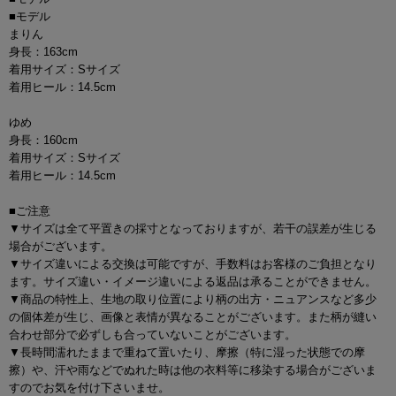
■モデル
まりん
身長：163cm
着用サイズ：Sサイズ
着用ヒール：14.5cm
ゆめ
身長：160cm
着用サイズ：Sサイズ
着用ヒール：14.5cm
■ご注意
▼サイズは全て平置きの採寸となっておりますが、若干の誤差が生じる
場合がございます。
▼サイズ違いによる交換は可能ですが、手数料はお客様のご負担となり
ます。サイズ違い・イメージ違いによる返品は承ることができません。
▼商品の特性上、生地の取り位置により柄の出方・ニュアンスなど多少
の個体差が生じ、画像と表情が異なることがございます。また柄が縫い
合わせ部分で必ずしも合っていないことがございます。
▼長時間濡れたままで重ねて置いたり、摩擦（特に湿った状態での摩
擦）や、汗や雨などでぬれた時は他の衣料等に移染する場合がございま
すのでお気を付け下さいませ。