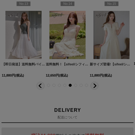
No.13
No.14
No.15
OF04]【FS】
[
5777YNdzwvLD-260313-1
[
5690YNLD-250809-1
【即日発送】送料無料バイカラーシアーミディアムワンピース/キャバドレス【S-Lサイズ/2カラー】[OF01]【SB】dzwuLD
[
6017ozYNdzwvLD-260710-1-CC
]
]
送料無料！【sifeel/シフィール】ドット/シアー/ビジュー/ノースリーブ/アメスリ/ティアード/フレア/ワンピース/ロングドレス/キャバドレス【XS-Lサイズ/1カラー】[OF01]【SB】dzwLD【一部予約商品/8月下旬発送予定】
]
新サイズ登場!【sifeel/シフィール】ツイードミディアムドレス/ジップアップ/パール/フレアスカート/背中隠し/キャバドレス【S-XLサイズ/1カラー】[OF01] 【SB】dzj
11,880
円
(税込)
12,650
円
(税込)
11,880
円
(税込)
DELIVERY
配送について