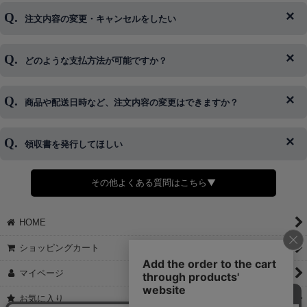
注文内容の変更・キャンセルをしたい
◆下記ページより、ログインIDの変更が可能です。
ログイン情報をお忘れの方はコチラ＞＞
どのような支払方法が可能ですか？
◆即日発送を行なっている関係上、午後以降のご連絡やキャンセル
はご対応できない場合がございます。
ご希望の場合は、お早めにご連絡を頂けますようお願い致します。
商品や配送日時など、注文内容の変更はできますか？
※発送後、発送準備が完了しお手続きが間に合わない場合は変更、
◆代金引換・クレジットカード・携帯キャリア決済・おねだり決
キャンセルをお断りさせて頂くことはがありますのであらかじめご
済・AmazonPayなどがございます。
了承ください。
領収書を発行してほしい
◆商品発送前の変更は承っております。
すでに発送手配済みで、変更処理が間に合わない場合はご容赦くだ
さい。
その他よくある質問はこちら▼
◆領収書はご希望頂いた場合のみ発行しております。
【これからご注文する場合】
HOME
STEP2「お届け先・お支払い」ページにて備考欄に下記の記載をお
願いします。
ショッピングカート
①領収書希望
②宛名（空欄は上様は不可）
マイページ
③但し書き（空欄やお品代は不可）
＞詳細は画像をタップ＜
お気に入り