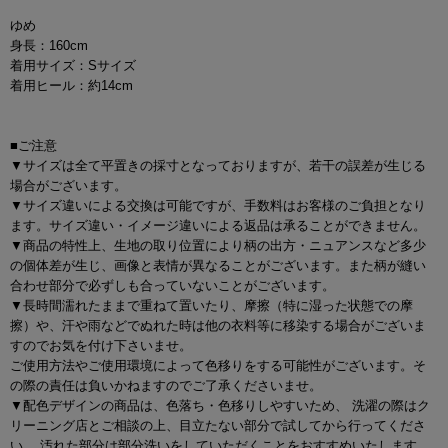
ゆめ
身長：160cm
着用サイズ：Sサイズ
着用ヒール：約14cm
■ご注意
▼サイズは全て平置きの採寸となっておりますが、若干の誤差が生じる
場合がございます。
▼サイズ違いによる交換は可能ですが、手数料はお客様のご負担となり
ます。サイズ違い・イメージ違いによる返品は承ることができません。
▼商品の特性上、生地の取り位置により柄の出方・ニュアンスなど多少
の個体差が生じ、画像と表情が異なることがございます。また柄が縫い
合わせ部分で必ずしも合っていないことがございます。
▼長時間濡れたままで重ねて置いたり、摩擦（特に湿った状態での摩
擦）や、汗や雨などでぬれた時は他の衣料等に移染する場合がございま
すのでお気を付け下さいませ。
ご使用方法やご使用環境によって色移りをする可能性がございます。そ
の際の責任は負いかねますのでご了承くださいませ。
▼配色デザインの商品は、色落ち・色移りしやすいため、 洗濯の際はク
リーニング店とご相談の上、目立たない部分で試してから行ってくださ
い。 汚れた部分は部分洗いをしていただくことをおすすめいたします。