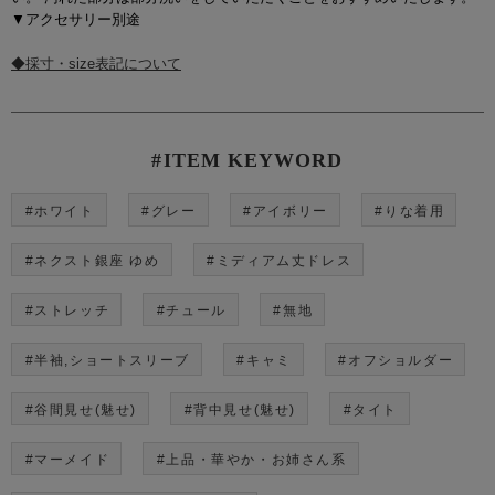
▼アクセサリー別途
◆採寸・size表記について
#ITEM KEYWORD
#ホワイト
#グレー
#アイボリー
#りな着用
#ネクスト銀座 ゆめ
#ミディアム丈ドレス
#ストレッチ
#チュール
#無地
#半袖,ショートスリーブ
#キャミ
#オフショルダー
#谷間見せ(魅せ)
#背中見せ(魅せ)
#タイト
#マーメイド
#上品・華やか・お姉さん系