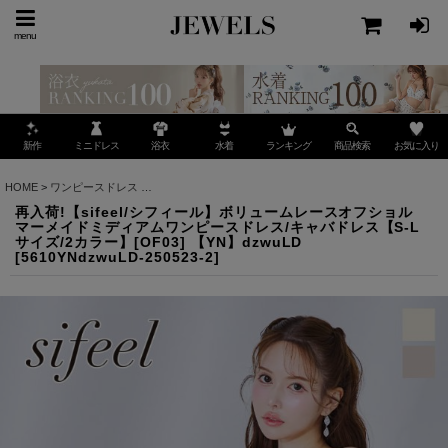
menu
ミニドレス
ランキング
お気に入り
新作
浴衣
水着
商品検索
HOME
>
ワンピースドレス
>
再入荷!【sifeel/シフィール】ボリュームレースオフショルマ
再入荷!【sifeel/シフィール】ボリュームレースオフショル
マーメイドミディアムワンピースドレス/キャバドレス【S-L
サイズ/2カラー】[OF03] 【YN】dzwuLD
[
5610YNdzwuLD-250523-2
]