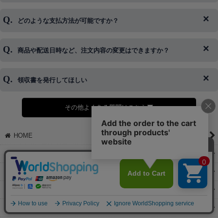
ログイン情報をお忘れの方はコチラ＞＞
どのような支払方法が可能ですか？
◆即日発送を行なっている関係上、午後以降のご連絡やキャンセル
はご対応できない場合がございます。
ご希望の場合は、お早めにご連絡を頂けますようお願い致します。
商品や配送日時など、注文内容の変更はできますか？
※発送後、発送準備が完了しお手続きが間に合わない場合は変更、
◆代金引換・クレジットカード・携帯キャリア決済・おねだり決
キャンセルをお断りさせて頂くことはがありますのであらかじめご
済・AmazonPayなどがございます。
了承ください。
領収書を発行してほしい
◆商品発送前の変更は承っております。
すでに発送手配済みで、変更処理が間に合わない場合はご容赦くだ
さい。
その他よくある質問はこちら▼
◆領収書はご希望頂いた場合のみ発行しております。
【これからご注文する場合】
HOME
STEP2「お届け先・お支払い」ページにて備考欄に下記の記載をお
願いします。
ショッピングカート
①領収書希望
②宛名（空欄は上様は不可）
マイページ
③但し書き（空欄やお品代は不可）
＞詳細は画像をタップ＜
お気に入り
【すでにご注文が完了している場合】
特定商取引法表示
①お電話・メール・LINEにて領収書希望の連絡をお願い致します