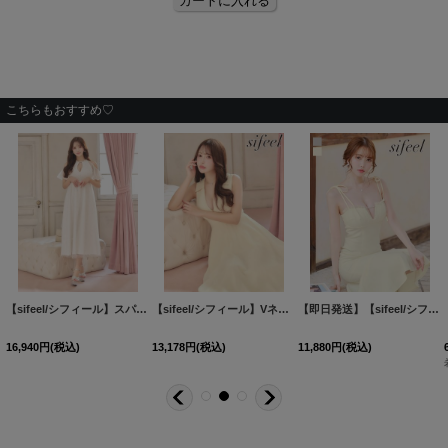
こちらもおすすめ♡
HW-2
]
[
S3132YN
]
【sifeel/シフィール】スパンコールチュールワンピースドレス/キャバドレス【S-Lサイズ/1カラー】[OF03] 【YN】dzwsLD
【sifeel/シフィール】Vネックフロントジップシフォンワンピースドレス/キャバドレス【S-Mサイズ/1カラー】[OF03] 【YN】dzwvLD
[
S3168YN
]
【即日発送】【sifeel/シフィール】肩紐リボンキャミソールマーメイドミディアムワンピースドレス/キャバドレス【XS-Lサイズ/2カラー】[OF03] 【YN】dzp
16,940
円
(税込)
13,178
円
(税込)
11,880
円
(税込)