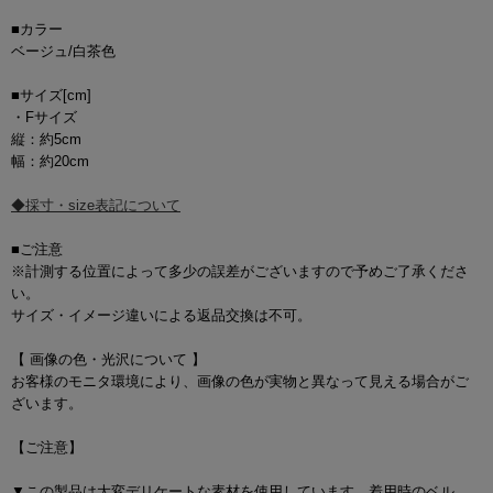
■カラー
ベージュ/白茶色
■サイズ[cm]
・Fサイズ
縦：約5cm
幅：約20cm
◆採寸・size表記について
■ご注意
※計測する位置によって多少の誤差がございますので予めご了承くださ
い。
サイズ・イメージ違いによる返品交換は不可。
【 画像の色・光沢について 】
お客様のモニタ環境により、画像の色が実物と異なって見える場合がご
ざいます。
【ご注意】
▼この製品は大変デリケートな素材を使用しています。着用時のベル