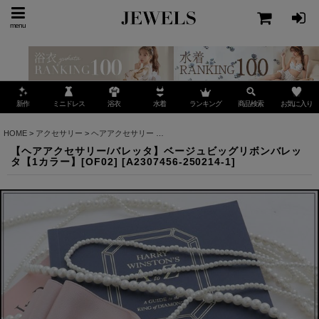
menu
ミニドレス
ランキング
お気に入り
新作
浴衣
水着
商品検索
HOME
>
アクセサリー
>
ヘアアクセサリー
>
【ヘアアクセサリー/バレッタ】ベージュビッグ
【ヘアアクセサリー/バレッタ】ベージュビッグリボンバレッ
タ【1カラー】[OF02]
[
A2307456-250214-1
]