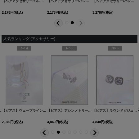
[
A2307453-250204-1
【ヘアアクセサリー/バレッタ】リボンビジューバレッタ【1カラー】[OF02]
]
[
A2307443-250214-1
【ヘアアクセサリー/バレッタ】リボンビジューベロアバレッタ【1カラー】[OF02]
]
[
A2307452-2
【ヘアアクセサリー/バレッタ】ホワイトビッグリボンバレッタ【カラー】[OF02]
2,178
円
(税込)
2,178
円
(税込)
3,278
円
(税込)
人気ランキング (アクセサリー)
No.4
No.5
No.6
60527-1
2カラー】[OF02]
[
NE355-260528-1
]
]
【ピアス】ウェーブラインロングピアス【Fサイズ/1カラー】
[
NE337-260530-1
【ピアス】アシンメトリーバタフライビジューピアス【Fサイズ/1カラー】[OF02]
[
MG-PI402-GD-F
]
]
【ピアス】ラウンドビジュースクエアピアス【Fサイズ/1カラー】[OF02]
2,970
円
(税込)
4,840
円
(税込)
4,840
円
(税込)