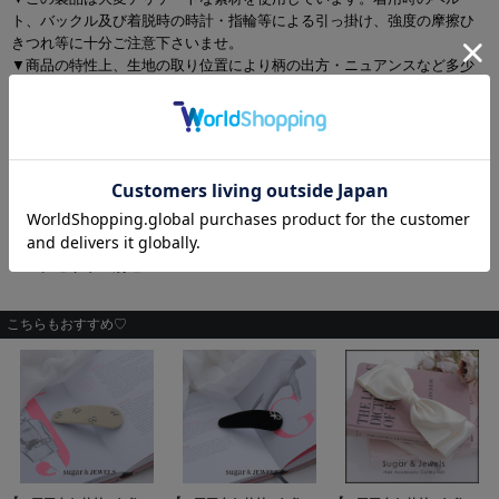
ト、バックル及び着脱時の時計・指輪等による引っ掛け、強度の摩擦ひ
きつれ等に十分ご注意下さいませ。
▼商品の特性上、生地の取り位置により柄の出方・ニュアンスなど多少
の個体差が生じ、画像と表情が異なることがございます。また柄が縫い
合わせ部分で必ずしも合っていないことがございます。
▼長時間濡れたままで重ねて置いたり、摩擦（特に湿った状態での摩
擦）や、汗や雨などでぬれた時は他の衣料等に移染する場合がございま
すのでお気を付け下さいませ。
▼配色デザインの商品は、色落ち・色移りしやすいため、 洗濯の際はク
リーニング店とご相談の上、目立たない部分で試してから行ってくださ
い。 汚れた部分は部分洗いをしていただくことをおすすめいたします。
▼アクセサリー別途
こちらもおすすめ♡