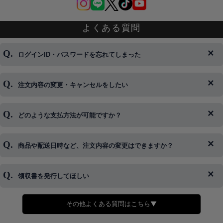
よくある質問
ログインID・パスワードを忘れてしまった
注文内容の変更・キャンセルをしたい
◆下記ページより、ログインIDの変更が可能です。
ログイン情報をお忘れの方はコチラ＞＞
どのような支払方法が可能ですか？
◆即日発送を行なっている関係上、午後以降のご連絡やキャンセル
はご対応できない場合がございます。
ご希望の場合は、お早めにご連絡を頂けますようお願い致します。
商品や配送日時など、注文内容の変更はできますか？
※発送後、発送準備が完了しお手続きが間に合わない場合は変更、
◆代金引換・クレジットカード・携帯キャリア決済・おねだり決
キャンセルをお断りさせて頂くことはがありますのであらかじめご
済・AmazonPayなどがございます。
了承ください。
領収書を発行してほしい
◆商品発送前の変更は承っております。
すでに発送手配済みで、変更処理が間に合わない場合はご容赦くだ
さい。
その他よくある質問はこちら▼
◆領収書はご希望頂いた場合のみ発行しております。