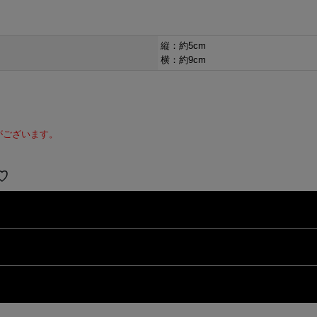
縦：約5cm
横：約9cm
。
がございます。
。