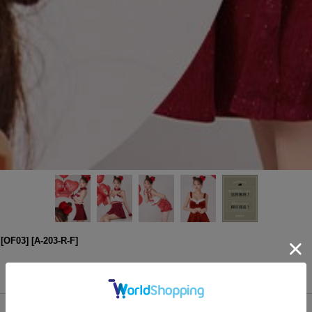
F03]
[
A-203-R-F
]