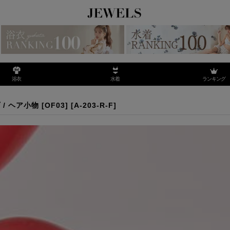
ランキング
浴衣
水着
 ヘアクリップ / ヘア小物 [OF03]
ヘア小物 [OF03]
[
A-203-R-F
]