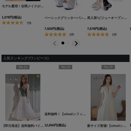
モデル愛用！谷間メイクが実現する激盛りぷるぷる肉厚シリコンブラ[OF08-U]
[
N6024H
1,078
円
(税込)
ベーシックグリッターパンプス/14cmヒール【2カラー/7サイズ】[OF02]
再入荷!ビジューオープントゥプラットフォームパンプス【34-40サイズ/2カラー】[OF02]
7
件
7,920
円
(税込)
7,678
円
(税込)
2
件
1
件
人気ランキング (ワンピース)
No.13
No.14
No.15
OF04]【FS】
[
5777YNdzwvLD-260313-1
[
5690YNLD-250809-1
【即日発送】送料無料バイカラーシアーミディアムワンピース/キャバドレス【S-Lサイズ/2カラー】[OF01]【SB】dzwuLD
[
6017ozYNdzwvLD-260710-1
]
]
送料無料！【sifeel/シフィール】ドット/シアー/ビジュー/ノースリーブ/アメスリ/ティアード/フレア/ワンピース/ロングドレス/キャバドレス【XS-Lサイズ/1カラー】[OF01]【SB】dzwLD【一部予約商品/8月下旬発送予定】
]
新サイズ登場!【sifeel/シフィール】ツイードミディアムドレス/ジップアップ/パール/フレアスカート/背中隠し/キャバドレス【S-XLサイズ/1カラー】[OF01] 【SB】dzj