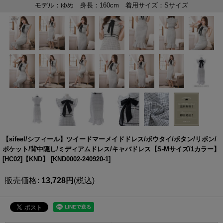
【sifeel/シフィール】ツイードマーメイドドレス/ボウタイ/ボタン/リボン/
ポケット/背中隠し/ミディアムドレス/キャバドレス【S-Mサイズ/1カラー】
[HC02]【KND】
[
KND0002-240920-1
]
販売価格
:
13,728
円
(税込)