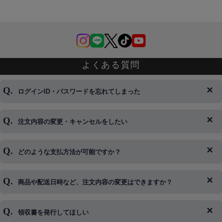
よくある質問
ログインID・パスワードを忘れてしまった
注文内容の変更・キャンセルをしたい
◆下記ページより、ログインIDの変更が可能です。
ログイン情報をお忘れの方はコチラ＞＞
どのような支払方法が可能ですか？
◆即日発送を行なっている関係上、午後以降のご連絡やキャンセル
はご対応できない場合がございます。
ご希望の場合は、お早めにご連絡を頂けますようお願い致します。
商品や配送日時など、注文内容の変更はできますか？
※発送後、発送準備が完了しお手続きが間に合わない場合は変更、
◆代金引換・クレジットカード・携帯キャリア決済・おねだり決
キャンセルをお断りさせて頂くことはがありますのであらかじめご
済・AmazonPayなどがございます。
了承ください。
領収書を発行してほしい
◆商品発送前の変更は承っております。