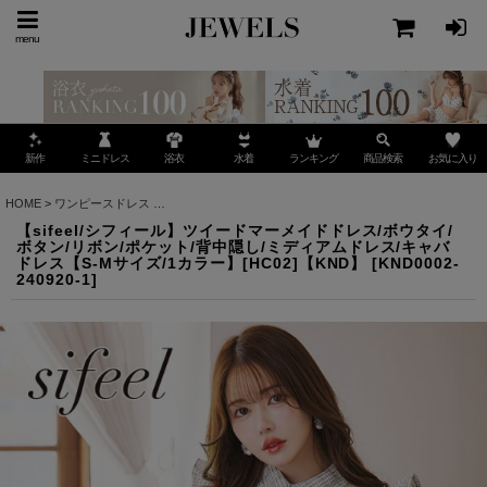
menu
ミニドレス
ランキング
お気に入り
新作
浴衣
水着
商品検索
HOME
>
ワンピースドレス
>
【sifeel/シフィール】ツイードマーメイドドレス/ボウタイ/
【sifeel/シフィール】ツイードマーメイドドレス/ボウタイ/
ボタン/リボン/ポケット/背中隠し/ミディアムドレス/キャバ
ドレス【S-Mサイズ/1カラー】[HC02]【KND】
[
KND0002-
240920-1
]