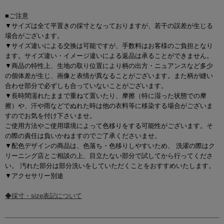
■ご注意
▼サイズは全て平置きの採寸となっておりますが、若干の誤差が生じる
場合がございます。
▼サイズ違いによる交換は可能ですが、手数料はお客様のご負担となり
ます。サイズ違い・イメージ違いによる返品は承ることができません。
▼商品の特性上、生地の取り位置により柄の出方・ニュアンスなど多少
の個体差が生じ、画像と表情が異なることがございます。また柄が縫い
合わせ部分で必ずしも合っていないことがございます。
▼長時間濡れたままで重ねて置いたり、摩擦（特に湿った状態での摩
擦）や、汗や雨などでぬれた時は他の衣料等に移染する場合がございま
すのでお気を付け下さいませ。
ご使用方法やご使用環境によって色移りをする可能性がございます。そ
の際の責任は負いかねますのでご了承くださいませ。
▼配色デザインの商品は、色落ち・色移りしやすいため、 洗濯の際はク
リーニング店とご相談の上、目立たない部分で試してから行ってくださ
い。 汚れた部分は部分洗いをしていただくことをおすすめいたします。
▼アクセサリー別途
◆採寸・size表記について