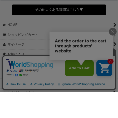
すでに発送手配済みで、変更処理が間に合わない場合はご容赦くだ
さい。
その他よくある質問はこちら▼
◆領収書はご希望頂いた場合のみ発行しております。
【これからご注文する場合】
HOME
STEP2「お届け先・お支払い」ページにて備考欄に下記の記載をお
願いします。
ショッピングカート
①領収書希望
②宛名（空欄は上様は不可）
マイページ
③但し書き（空欄やお品代は不可）
＞詳細は画像をタップ＜
お気に入り
【すでにご注文が完了している場合】
特定商取引法表示
①お電話・メール・LINEにて領収書希望の連絡をお願い致します
②後日、郵送にて領収書を送らせて頂きます。
ご利用案内
【マイページから発行する場合】
お問い合せ
①マイページから購入履歴→購入内容→領収書発行を選択。
②後日、郵送にて領収書を送らせて頂きます。
個人情報保護方針
PCサイト