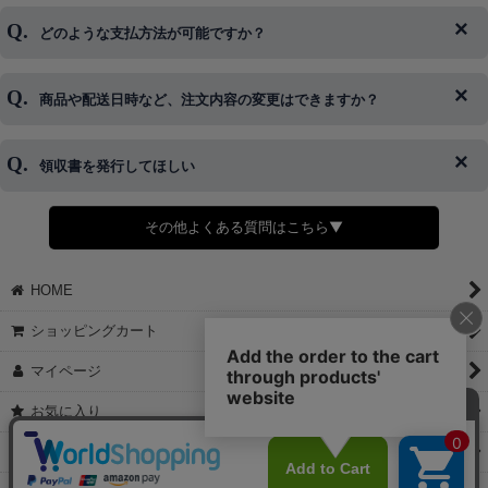
ログイン情報をお忘れの方はコチラ＞＞
どのような支払方法が可能ですか？
◆即日発送を行なっている関係上、午後以降のご連絡やキャンセル
はご対応できない場合がございます。
ご希望の場合は、お早めにご連絡を頂けますようお願い致します。
商品や配送日時など、注文内容の変更はできますか？
※発送後、発送準備が完了しお手続きが間に合わない場合は変更、
◆代金引換・クレジットカード・携帯キャリア決済・おねだり決
キャンセルをお断りさせて頂くことはがありますのであらかじめご
済・AmazonPayなどがございます。
了承ください。
領収書を発行してほしい
◆商品発送前の変更は承っております。
すでに発送手配済みで、変更処理が間に合わない場合はご容赦くだ
さい。
その他よくある質問はこちら▼
◆領収書はご希望頂いた場合のみ発行しております。
【これからご注文する場合】
HOME
STEP2「お届け先・お支払い」ページにて備考欄に下記の記載をお
願いします。
ショッピングカート
①領収書希望
②宛名（空欄は上様は不可）
マイページ
③但し書き（空欄やお品代は不可）
＞詳細は画像をタップ＜
お気に入り
【すでにご注文が完了している場合】
特定商取引法表示
①お電話・メール・LINEにて領収書希望の連絡をお願い致します
②後日、郵送にて領収書を送らせて頂きます。