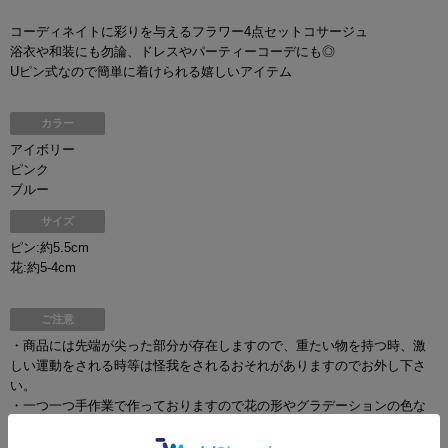
コーディネイトに彩りを与えるフラワー4点セットコサージュ
浴衣や和装にも勿論、ドレスやパーティーコーデにも◎
Uピン式なので簡単に着けられる嬉しいアイテム
カラー
アイボリー
ピンク
ブルー
サイズ
ピン:約5.5cm
花:約5-4cm
ご注意
・商品には先端が尖った部分が存在しますので、重たい物を持つ時、激
しい運動をされる時等は怪我をされるおそれがありますのでお外し下さ
い。
・一つ一つ手作業で作っておりますので花の形やグラデーションの色な
ど写真と異なる場合がございますのでご了承ください。
・当店ではお客様の不注意によるいかなる事故や損害、また用途以外の