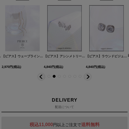
60527-1
2カラー】[OF02]
[
NE355-260528-1
]
]
【ピアス】ウェーブラインロングピアス【Fサイズ/1カラー】
[
NE337-260530-1
【ピアス】アシンメトリーバタフライビジューピアス【Fサイズ/1カラー】[OF02]
[
MG-PI402-GD-F
]
]
【ピアス】ラウンドビジュースクエアピアス【Fサイズ/1カラー】[OF02]
2,970
円
(税込)
4,840
円
(税込)
4,840
円
(税込)
DELIVERY
配送について
税込11,000
送料無料
円以上ご注文で