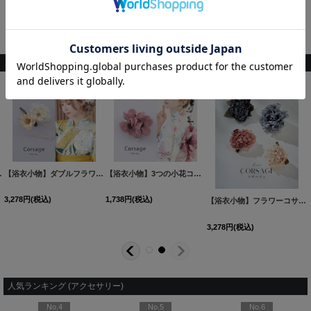
使用方法での損害などが生じましても一切の責任を負いかねますのでそ
の旨ご了承下さい。
こちらもおすすめ♡
ラー】[OF04]
【浴衣小物】ダブルフラワーコサージュ【3カラー】[OF04]
[
YA-950-kn
]
【浴衣小物】3つの小花コサージュ【2カラー】[OF04]
[
YA-952-kn
]
[
YA-
3,278
円
(税込)
1,738
円
(税込)
【浴衣小物】フラワーコサージュ【4カラー】[OF04]
3,278
円
(税込)
人気ランキング (アクセサリー)
No.4
No.5
No.6