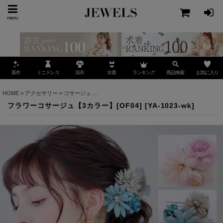
menu
ミニドレス
ランキング
お気に入り
新作
浴衣
水着
商品検索
HOME
>
アクセサリー
>
コサージュ
>
フラワーコサージュ【3カラー】[OF04]
フラワーコサージュ【3カラー】[OF04]
[
YA-1023-wk
]