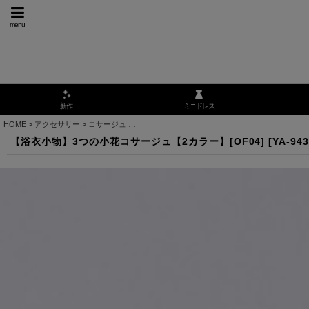
menu
ミニドレス
新作
HOME
>
アクセサリー
>
コサージュ
>
【浴衣小物】3つの小花コサージュ【2カラー】[OF0
【浴衣小物】3つの小花コサージュ【2カラー】[OF04]
[
YA-943