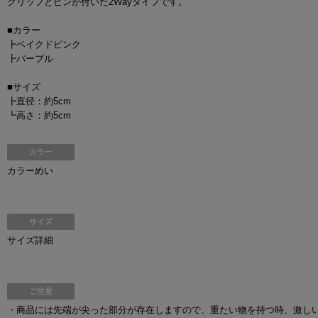
クリップとピンが付いた2Wayタイプです。
■カラー
┣ベイクドピンク
┣パープル
■サイズ
┣直径：約5cm
┗高さ：約5cm
カラー
カラーめい
サイズ
サイズ詳細
ご注意
・商品には先端が尖った部分が存在しますので、重たい物を持つ時、激し