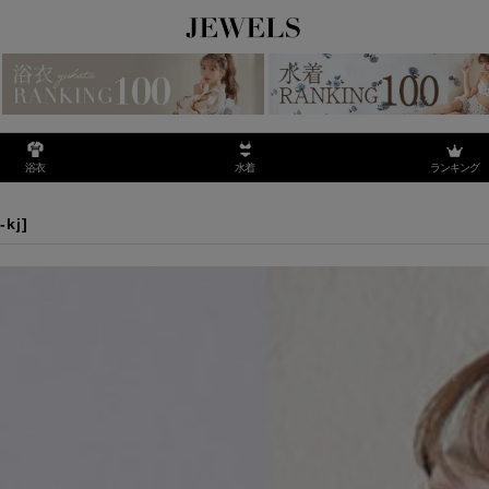
ランキング
浴衣
水着
4]
-kj
]