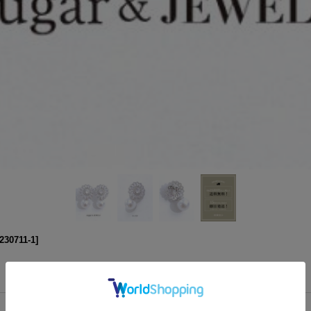
230711-1
]