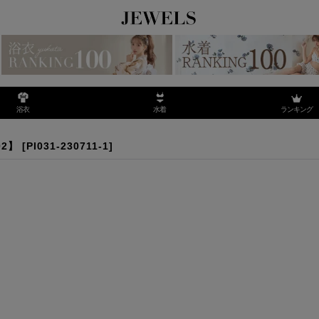
ランキング
浴衣
水着
リー：ピアス】【OF02】
2】
[
PI031-230711-1
]