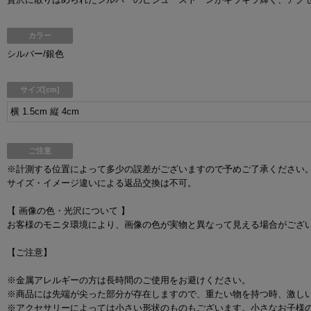
カラー
シルバー/銀色
サイズ[cm]
横 1.5cm 縦 4cm
ご注意
※計測する位置によって多少の誤差がございますので予めご了承ください
サイズ・イメージ違いによる返品交換は不可。
【 画像の色・光沢について 】
お客様のモニタ環境により、画像の色が実物と異なって見える場合がござ
【ご注意】
※金属アレルギーの方は長時間のご使用をお避けください。
※商品には先端が尖った部分が存在しますので、重たい物を持つ時、激し
※アクセサリーによっては小さい形状のものもございます。小さなお子様