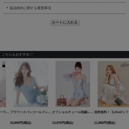
こちらもおすすめ♡
【即日発送】新色登場!花柄/アメスリ/セットアップ/2ピース/ノースリーブ/Aライン/ミニドレス/キャバドレス【XS-Lサイズ/2カラー】[OF01]【SB】dzmvIA
フラワーレース/ドレープ/半袖/袖あり/タイト/膝丈/ワンピース/ミディアムドレス/キャバドレス【S-Mサイズ/1カラー】[HC02]
【サマーセール！】カットアウト/ウエストベルト/刺繍/半袖/スリット/ミニドレス/キャバドレス【XS-Lサイズ/2カラー】[OF03] 【YN】dzws
11,880
円
(税込)
13,750
円
(税込)
11,880
円
(税込)
希望小売価格
:
13,970
円