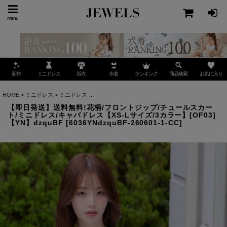
menu
ミニドレス
ランキング
お気に入り
新作
浴衣
水着
商品検索
HOME
>
ミニドレス
>
ミニドレス
>
【即日発送】送料無料!花柄/フロントジップ/チュールスカー
【即日発送】送料無料!花柄/フロントジップ/チュールスカー
ト/ミニドレス/キャバドレス【XS-Lサイズ/3カラー】[OF03]
【YN】dzquBF
[
6036YNdzquBF-260601-1-CC
]