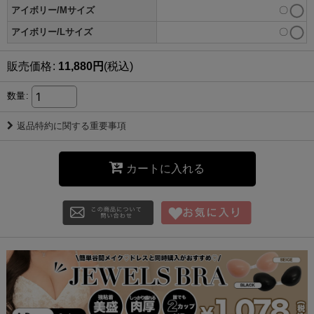
アイボリー/Mサイズ
〇
アイボリー/Lサイズ
〇
販売価格
:
11,880
円
(税込)
数量
:
返品特約に関する重要事項
カートに入れる