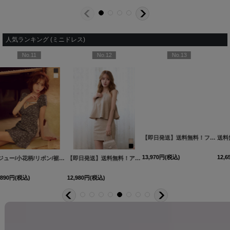
人気ランキング (ミニドレス)
No.13
No.14
No.15
【即日発送】送料無料！フラワーモチーフキャミセットアップミニドレス/キャバドレス【XS-Mサイズ/3カラー】[OF03]【YN】dzcvBF
送料無料！アメスリシアービジューティアードフレアワンピース/２段フリル/キャバドレス【XS-Mサイズ/5カラー】[OF03] 【YN】dzwvIA【一部予約商品/9月中旬発送予定】
【即日発送】Vネック/フロントジップ/ショートスリーブ/スーツ生地/ラメ/タイト/ミニドレス/キャバドレス【XS-Mサイズ/2カラー】[OF01]【SB】dzquAGO
13,970
円
(税込)
12,650
円
(税込)
11,880
円
(税込)
2YNdzwuAGO-260706-1
XS-Mサイズ/2カラー】[OF01]【SB】IA
[
3740SBdzmvSK-260721-1
[
3551SBdzquAG-260801-2
]
]
]
[
8560SBdzmvIA-260717-1-CC
]
[
603