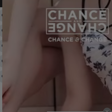
よくある質問
ログインID・パスワードを忘れてしまった
注文内容の変更・キャンセルをしたい
◆下記ページより、ログインIDの変更が可能です。
ログイン情報をお忘れの方はコチラ＞＞
どのような支払方法が可能ですか？
◆即日発送を行なっている関係上、午後以降のご連絡やキャンセル
はご対応できない場合がございます。
ご希望の場合は、お早めにご連絡を頂けますようお願い致します。
商品や配送日時など、注文内容の変更はできますか？
※発送後、発送準備が完了しお手続きが間に合わない場合は変更、
◆代金引換・クレジットカード・携帯キャリア決済・おねだり決
キャンセルをお断りさせて頂くことはがありますのであらかじめご
済・AmazonPayなどがございます。
了承ください。
領収書を発行してほしい
◆商品発送前の変更は承っております。
すでに発送手配済みで、変更処理が間に合わない場合はご容赦くだ
さい。
その他よくある質問はこちら▼
◆領収書はご希望頂いた場合のみ発行しております。
【これからご注文する場合】
HOME
STEP2「お届け先・お支払い」ページにて備考欄に下記の記載をお