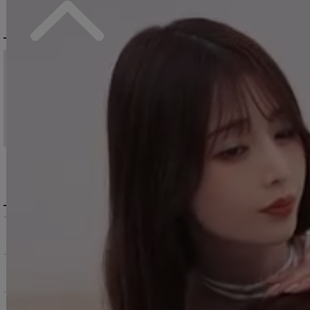
DELIVERY
配送について
税込11,000
送料無料
円以上ご注文で
15:00まで
当日発送
のご注文
※日曜祝日は除く。15時以降は翌営業日発送となります。
＞ 地域別の配達日数目安・詳細はこちら
MENU / GUIDE
メニュー・お買い物ガイド
商品を探す（カテゴリ・検索）
サービス・お知らせ
ご購入にあたっての注意点