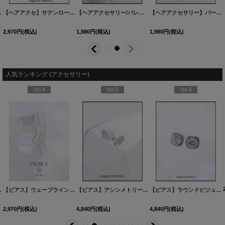
18-1
ラー】[OF02]
]
[
A2307505-260518-1
【ヘアアクセ】サテンローズヘアピン【Fサイズ/4カラー】[OF02]
]
[
A2307504-260518-1
【ヘアアクセサリー/バレッタ】パールリボンバレッタ【1カラー】[OF02]
]
[
A2307501-260513-1
【ヘアアクセサリー】パール付きシュシュ【1カラー】[OF02]
]
2,970
円
(税込)
1,980
円
(税込)
1,980
円
(税込)
人気ランキング (アクセサリー)
No.4
No.5
No.6
60527-1
2カラー】[OF02]
[
NE355-260528-1
]
]
【ピアス】ウェーブラインロングピアス【Fサイズ/1カラー】
[
NE337-260530-1
【ピアス】アシンメトリーバタフライビジューピアス【Fサイズ/1カラー】[OF02]
[
MG-PI402-GD-F
]
]
【ピアス】ラウンドビジュースクエアピアス【Fサイズ/1カラー】[OF02]
2,970
円
(税込)
4,840
円
(税込)
4,840
円
(税込)