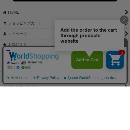
【これからご注文する場合】
HOME
STEP2「お届け先・お支払い」ページにて備考欄に下記の記載をお
願いします。
ショッピングカート
①領収書希望
②宛名（空欄は上様は不可）
マイページ
③但し書き（空欄やお品代は不可）
＞詳細は画像をタップ＜
お気に入り
【すでにご注文が完了している場合】
特定商取引法表示
①お電話・メール・LINEにて領収書希望の連絡をお願い致します
②後日、郵送にて領収書を送らせて頂きます。
ご利用案内
【マイページから発行する場合】
お問い合せ
①マイページから購入履歴→購入内容→領収書発行を選択。
②後日、郵送にて領収書を送らせて頂きます。
個人情報保護方針
PCサイト
Copyright(C)2026 jewels Corporation.All Rights Reserved.
【掲載の記事・写真・イラストなどの無断複写・転載等を禁じます。】