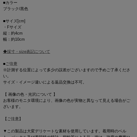
■カラー
ブラック/黒色
■サイズ[cm]
・Fサイズ
縦：約4cm
幅：約10cm
◆採寸・size表記について
■ご注意
※計測する位置によって多少の誤差がございますので予めご了承くださ
い。
サイズ・イメージ違いによる返品交換は不可。
【 画像の色・光沢について 】
お客様のモニタ環境により、画像の色が実物と異なって見える場合がご
ざいます。
【ご注意】
▼この製品は大変デリケートな素材を使用しています。着用時のベル