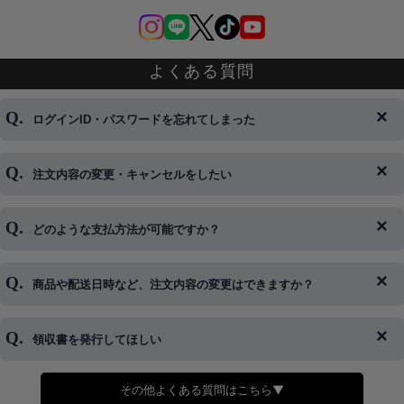
よくある質問
ログインID・パスワードを忘れてしまった
注文内容の変更・キャンセルをしたい
◆下記ページより、ログインIDの変更が可能です。
ログイン情報をお忘れの方はコチラ＞＞
どのような支払方法が可能ですか？
◆即日発送を行なっている関係上、午後以降のご連絡やキャンセル
はご対応できない場合がございます。
ご希望の場合は、お早めにご連絡を頂けますようお願い致します。
商品や配送日時など、注文内容の変更はできますか？
※発送後、発送準備が完了しお手続きが間に合わない場合は変更、
◆代金引換・クレジットカード・携帯キャリア決済・おねだり決
キャンセルをお断りさせて頂くことはがありますのであらかじめご
済・AmazonPayなどがございます。
了承ください。
領収書を発行してほしい
◆商品発送前の変更は承っております。
すでに発送手配済みで、変更処理が間に合わない場合はご容赦くだ
さい。
その他よくある質問はこちら▼
◆領収書はご希望頂いた場合のみ発行しております。