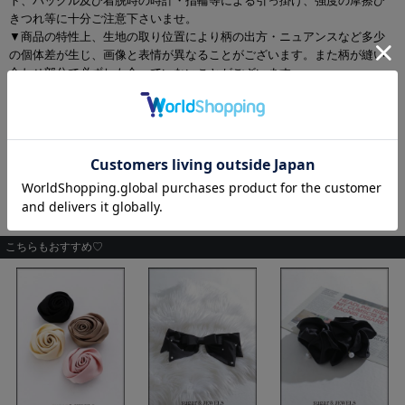
ト、バックル及び着脱時の時計・指輪等による引っ掛け、強度の摩擦ひ
きつれ等に十分ご注意下さいませ。
▼商品の特性上、生地の取り位置により柄の出方・ニュアンスなど多少
の個体差が生じ、画像と表情が異なることがございます。また柄が縫い
合わせ部分で必ずしも合っていないことがございます。
▼長時間濡れたままで重ねて置いたり、摩擦（特に湿った状態での摩
擦）や、汗や雨などでぬれた時は他の衣料等に移染する場合がございま
すのでお気を付け下さいませ。
▼配色デザインの商品は、色落ち・色移りしやすいため、 洗濯の際はク
リーニング店とご相談の上、目立たない部分で試してから行ってくださ
い。 汚れた部分は部分洗いをしていただくことをおすすめいたします。
▼アクセサリー別途
こちらもおすすめ♡