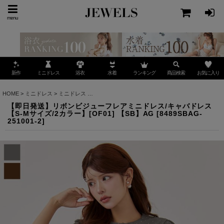
menu
ミニドレス
ランキング
お気に入り
新作
浴衣
水着
商品検索
HOME
>
ミニドレス
>
ミニドレス
>
【即日発送】リボンビジューフレアミニドレス/キャバドレス
【即日発送】リボンビジューフレアミニドレス/キャバドレス
【S-Mサイズ/2カラー】[OF01] 【SB】AG
[
8489SBAG-
251001-2
]