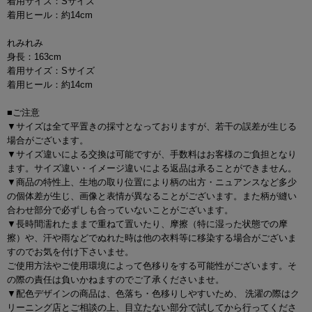
着用サイズ：Sサイズ
着用ヒール：約14cm
れみれみ
身長：163cm
着用サイズ：Sサイズ
着用ヒール：約14cm
■ご注意
▼サイズは全て平置きの採寸となっておりますが、若干の誤差が生じる
場合がございます。
▼サイズ違いによる交換は可能ですが、手数料はお客様のご負担となり
ます。サイズ違い・イメージ違いによる返品は承ることができません。
▼商品の特性上、生地の取り位置により柄の出方・ニュアンスなど多少
の個体差が生じ、画像と表情が異なることがございます。また柄が縫い
合わせ部分で必ずしも合っていないことがございます。
▼長時間濡れたままで重ねて置いたり、摩擦（特に湿った状態での摩
擦）や、汗や雨などでぬれた時は他の衣料等に移染する場合がございま
すのでお気を付け下さいませ。
ご使用方法やご使用環境によって色移りをする可能性がございます。そ
の際の責任は負いかねますのでご了承くださいませ。
▼配色デザインの商品は、色落ち・色移りしやすいため、 洗濯の際はク
リーニング店とご相談の上、目立たない部分で試してから行ってくださ