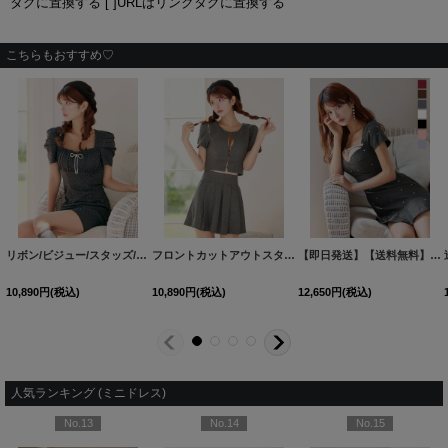
タグに置換する [ ]URLはリンクタグに置換する
こちらもおすすめ♡
リボン/ビジュー/スタッズ/ギャザー/胸元隠し/ショートスリーブ/タイト/ミニドレス/キャバドレス【XS-Lサイズ/1カラー】[OF01] 【SB】dzwvIA
フロントカットアウトスタッズセットアップドレス/キャバドレス【XS-Mサイズ/1カラー】[OF01] 【SB】dzwAG
【即日発送】【送料無料】新色登場！ビジューリボンマーメイドミニドレス/キャバドレス【XS-XLサイズ/7カラー】[OF03] 【YN】dzwoBF
10,890
円
(税込)
10,890
円
(税込)
12,650
円
(税込)
人気ランキング (ミニドレス)
No.13
No.14
No.15