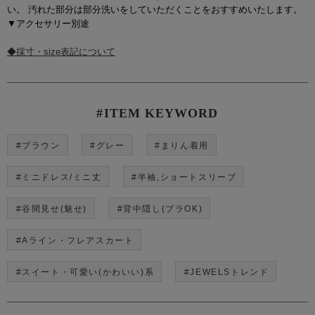
い。 汚れた部分は部分洗いをしていただくことをおすすめいたします。
▼アクセサリー別途
◆採寸・size表記について
#ITEM KEYWORD
#ブラウン
#グレー
#まりん着用
#ミニドレス/ミニ丈
#半袖,ショートスリーブ
#谷間見せ(魅せ)
#背中隠し(ブラOK)
#Aライン・フレアスカート
#スイート・可愛い(かわいい)系
#JEWELSトレンド