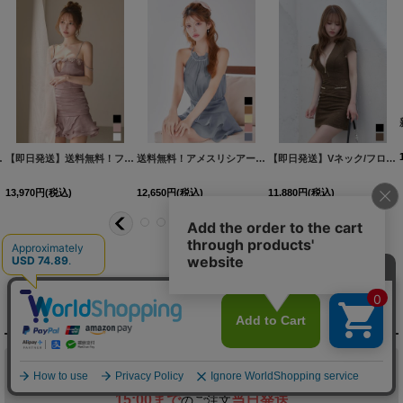
2YNdzwuAGO-260706-1
XS-Mサイズ/2カラー】[OF01]【SB】IA
[
3740SBdzmvSK-260721-1
[
3551SBdzquAG-260801-2
]
【即日発送】送料無料！フラワーモチーフキャミセットアップミニドレス/キャバドレス【XS-Mサイズ/3カラー】[OF03]【YN】dzcvBF
]
]
[
8560SBdzmvIA-260717-1-CC
送料無料！アメスリシアービジューティアードフレアワンピース/２段フリル/キャバドレス【XS-Mサイズ/5カラー】[OF03] 【YN】dzwvIA【一部予約商品/9月中旬発送予定】
]
[
603
【即日発送】Vネック/フロントジップ/ショートスリーブ/スーツ生地/ラメ/タイト/ミニドレス/キャバドレス【XS-Mサイズ/2カラー】[OF01]【SB】dzquAGO
13,970
円
(税込)
12,650
円
(税込)
11,880
円
(税込)
DELIVERY
配送について
税込11,000
送料無料
円以上ご注文で
15:00まで
当日発送
のご注文