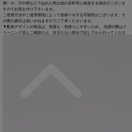
擦）や、汗や雨などでぬれた時は他の衣料等に移染する場合がございま
すのでお気を付け下さいませ。
ご使用方法やご使用環境によって色移りをする可能性がございます。そ
の際の責任は負いかねますのでご了承くださいませ。
▼配色デザインの商品は、色落ち・色移りしやすいため、 洗濯の際はク
リーニング店とご相談の上、目立たない部分で試してから行ってくださ
い。 汚れた部分は部分洗いをしていただくことをおすすめいたします。
▼アクセサリー別途
◆採寸・size表記について
#ITEM KEYWORD
#グレー
#ミニドレス/ミニ丈
#ドット柄
#半袖,ショートスリーブ
#谷間見せ(魅せ)
#背中隠し(ブラOK)
#タイト