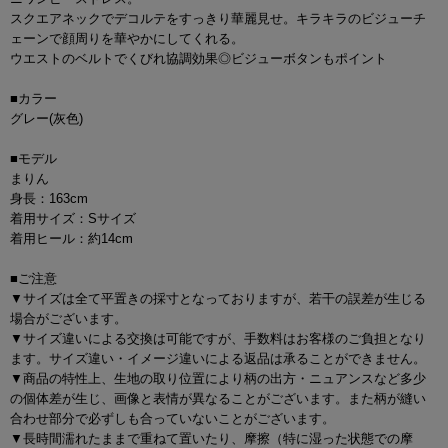
スクエアネックでデコルテをすっきり華麗見せ。キラキラのビジューチ
ェーンで顔周りを華やかにしてくれる。
ウエストのベルトでくびれ協調効果◎ビジューボタンもポイント
■カラー
グレー(灰色)
■モデル
まりん
身長：163cm
着用サイズ：Sサイズ
着用ヒール：約14cm
■ご注意
▼サイズは全て平置きの採寸となっておりますが、若干の誤差が生じる
場合がございます。
▼サイズ違いによる交換は可能ですが、手数料はお客様のご負担となり
ます。サイズ違い・イメージ違いによる返品は承ることができません。
▼商品の特性上、生地の取り位置により柄の出方・ニュアンスなど多少
の個体差が生じ、画像と表情が異なることがございます。また柄が縫い
合わせ部分で必ずしも合っていないことがございます。
▼長時間濡れたままで重ねて置いたり、摩擦（特に湿った状態での摩