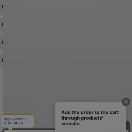
注文内容の変更・キャンセルをしたい
◆下記ページより、ログインIDの変更が可能です。
ログイン情報をお忘れの方はコチラ＞＞
どのような支払方法が可能ですか？
◆即日発送を行なっている関係上、午後以降のご連絡やキャンセル
はご対応できない場合がございます。
ご希望の場合は、お早めにご連絡を頂けますようお願い致します。
商品や配送日時など、注文内容の変更はできますか？
※発送後、発送準備が完了しお手続きが間に合わない場合は変更、
◆代金引換・クレジットカード・携帯キャリア決済・おねだり決
キャンセルをお断りさせて頂くことはがありますのであらかじめご
済・AmazonPayなどがございます。
了承ください。
領収書を発行してほしい
◆商品発送前の変更は承っております。
すでに発送手配済みで、変更処理が間に合わない場合はご容赦くだ
さい。
その他よくある質問はこちら▼
◆領収書はご希望頂いた場合のみ発行しております。
【これからご注文する場合】
HOME
STEP2「お届け先・お支払い」ページにて備考欄に下記の記載をお
願いします。
ショッピングカート
①領収書希望
②宛名（空欄は上様は不可）
マイページ
③但し書き（空欄やお品代は不可）
＞詳細は画像をタップ＜
お気に入り