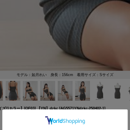
カラー】[OF03] 【YN】dzkc
[
AG5571YNdzkc-250402-1
]