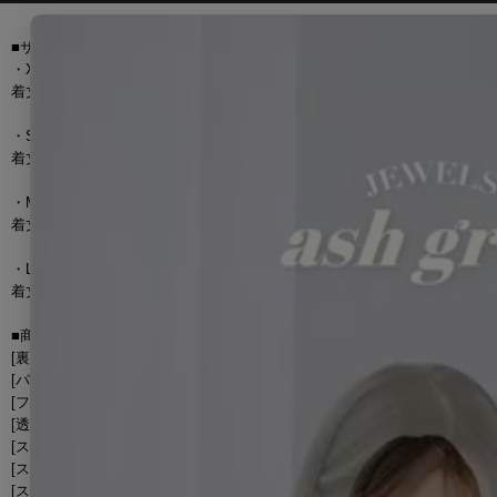
■サイズ[cm]
・XSサイズ
着丈【トップス】20cm【スカート】38cm/バスト 65?69cm/ウエスト 50?60c
・Sサイズ
着丈【トップス】21cm【スカート】39cm/バスト 69?73cm/ウエスト 54?64c
・Mサイズ
着丈【トップス】22cm【スカート】40cm/バスト 73?77cm/ウエスト 58?68c
・Lサイズ
着丈【トップス】23cm【スカート】41cm/バスト 77?81cm/ウエスト 62?72c
■商品詳細
[裏地] あり
[パッド] あり
[ファスナー] 【トップス】前【スカート】後ろ
[透け] なし
[スリット] 左前
[ストレッチ] なし
[ストラップループ] なし