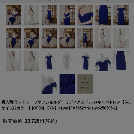
再入荷!ラメドレープオフショルダーミディアムドレス/キャバドレス【S-L
サイズ/2カラー】[OF03] 【YN】dzwv
[
FV5552YNdzwv-250305-1
]
販売価格
:
13,728
円
(税込)