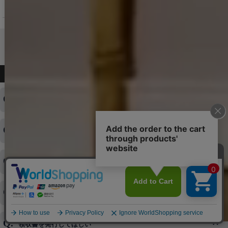
お問い合わせ
よくある質問
ログインID・パスワードを忘れてしまった
注文内容の変更・キャンセルをしたい
◆下記ページより、ログインIDの変更が可能です。
ログイン情報をお忘れの方はコチラ＞＞
どのような支払方法が可能ですか？
◆即日発送を行なっている関係上、午後以降のご連絡やキャンセル
はご対応できない場合がございます。
ご希望の場合は、お早めにご連絡を頂けますようお願い致します。
商品や配送日時など、注文内容の変更はできますか？
※発送後、発送準備が完了しお手続きが間に合わない場合は変更、
◆代金引換・クレジットカード・携帯キャリア決済・おねだり決
キャンセルをお断りさせて頂くことはがありますのであらかじめご
済・AmazonPayなどがございます。
了承ください。
領収書を発行してほしい
◆商品発送前の変更は承っております。