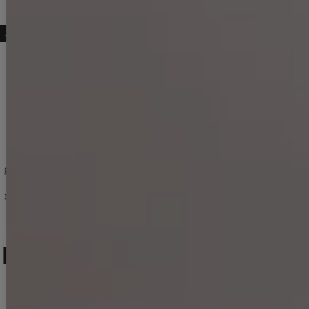
こちらもおすすめ♡
新色登場！アメスリドレープラメタイトミディアムドレス/キャバドレス【XS-Lサイズ/3カラー】[OF03] 【YN】dzwu【一部予約商品/9月上旬発送予定】
再入荷! ラメ/ドレープ/ストレッチ/ノースリーブ/タイト/谷間見せ/ミディアムドレス/キャバドレス【S-Lサイズ/2カラー】[OF03] 【IM】
ラメ生地ビジューホルターネックドレス/キャバドレス【IM】【S-Lサイズ/1カラー】[OF03] dzw
12,848
円
(税込)
8,910
円
(税込)
8,910
円
(税込)
人気ランキング (ミディアムドレス)
No.13
No.14
No.15