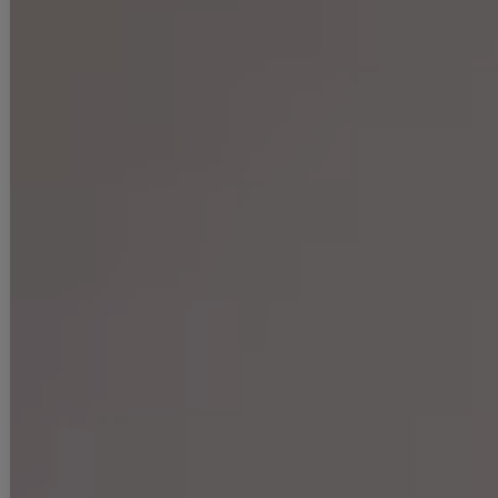
■商品説明
ゆめ・まおちゃる着用キャバドレス
キラキララメの鮮やかな大人ブルーが魅せる雰囲気が、優雅で大人クー
ルなミディアムドレス
大粒ビジューをたっぷりあしらった肩紐と胸元がゴージャス
ドレープを効かせたオフショルデザインが可愛らしく二の腕もカバー〇
ストレッチ生地で着心地よく着れる◎
■カラー
ブルー(青)
シルバー(銀色)
■モデル
ゆめ
身長：160cm
着用サイズ：Sサイズ