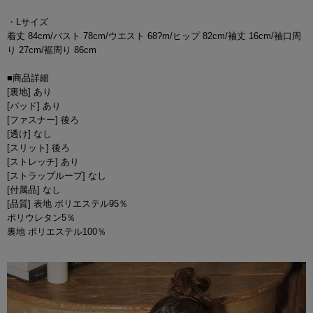
・Lサイズ
着丈 84cm/バスト 78cm/ウエスト 68?m/ヒップ 82cm/袖丈 16cm/袖口周
り 27cm/裾周り 86cm
■商品詳細
[裏地] あり
[パッド] あり
[ファスナー] 後ろ
[透け] なし
[スリット] 後ろ
[ストレッチ] あり
[ストラップループ] なし
[付属品] なし
[品質] 表地 ポリエステル95％
ポリウレタン5％
裏地 ポリエステル100％