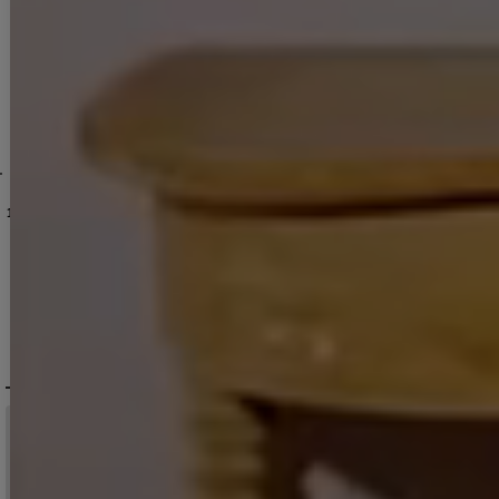
dzjsFV-260724-2
サイズ/2カラー】[OF03]【YN】dzwsFV
[
J-1010IMFV-260611-1
]
[
6025YNdzjgFV-260724-2
【即日発送】新色登場！フリル/ラメ生地/ノースリーブ/ビジュー/タイト/ミディアムドレス/キャバドレス【XS-Mサイズ/5カラー】[OF01] 【SB】dzwFV
]
]
キャミソール/ラメ/ビジュー/タイト/ストレッチ/谷間見せ/無地/ミディアムドレス/キャバドレス【XS-Lサイズ/4カラー】[OF03] 【YN】dzyFV
[
5936YNdzwuFV-2604
[
5816YNdz
フラワーレース/ドレープ/半袖/袖あり/タイト/膝丈/ワンピース/ミディアムドレス/キャバドレス【S-Mサイズ/1カラー】[HC02]
10,890
円
(税込)
10,890
円
(税込)
13,750
円
(税込)
DELIVERY
配送について
税込11,000
送料無料
円以上ご注文で
15:00まで
当日発送
のご注文
※日曜祝日は除く。15時以降は翌営業日発送となります。