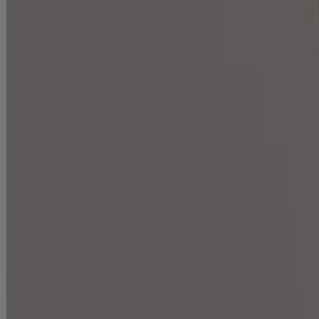
い。 汚れた部分は部分洗いをしていただくことをおすすめいたします。
▼アクセサリー別途
◆採寸・size表記について
#ITEM KEYWORD
#ブルー
#シルバー
#ネクスト銀座 ゆめ
#まおちゃる着用
#ミディアム丈ドレス
#ストレッチ
#無地
ラメ(グリッター)
#キャミ
#オフショルダー
#谷間見せ(魅せ)
#背中見せ(魅せ)
#タイト
#スリットあり
#セクシー系
#JEWELSトレンド