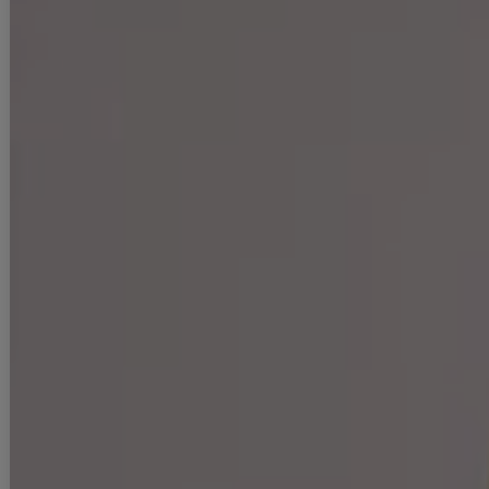
着用ヒール：約14cm
まおちゃる
身長：157cm
着用サイズ：Sサイズ
着用ヒール：約14cm
■ご注意
▼サイズは全て平置きの採寸となっておりますが、若干の誤差が生じる
場合がございます。
▼サイズ違いによる交換は可能ですが、手数料はお客様のご負担となり
ます。サイズ違い・イメージ違いによる返品は承ることができません。
▼商品の特性上、生地の取り位置により柄の出方・ニュアンスなど多少
の個体差が生じ、画像と表情が異なることがございます。また柄が縫い
合わせ部分で必ずしも合っていないことがございます。
▼長時間濡れたままで重ねて置いたり、摩擦（特に湿った状態での摩
擦）や、汗や雨などでぬれた時は他の衣料等に移染する場合がございま
すのでお気を付け下さいませ。
ご使用方法やご使用環境によって色移りをする可能性がございます。そ
の際の責任は負いかねますのでご了承くださいませ。
▼配色デザインの商品は、色落ち・色移りしやすいため、 洗濯の際はク
リーニング店とご相談の上、目立たない部分で試してから行ってくださ