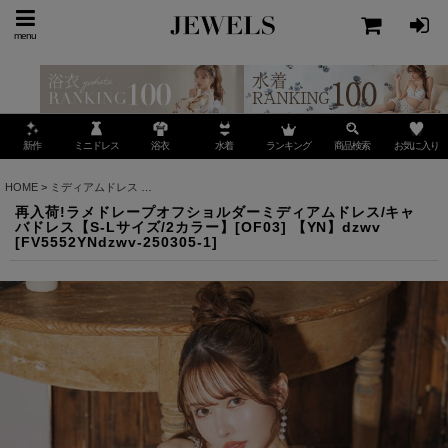
menu
ミニドレス
ランキング
お気に入り
新作
浴衣
水着
商品検索
HOME
>
ミディアムドレス
>
再入荷!ラメドレープオフショルダーミディアムドレス/キャバドレス
再入荷!ラメドレープオフショルダーミディアムドレス/キャ
バドレス【S-Lサイズ/2カラー】[OF03] 【YN】dzwv
[
FV5552YNdzwv-250305-1
]