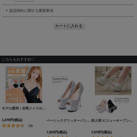
こちらもおすすめ♡
モデル愛用！谷間メイクが実現する激盛りぷるぷる肉厚シリコンブラ[OF08-U]
[
N6024H
1,078
円
(税込)
ベーシックグリッターパンプス/14cmヒール【2カラー/7サイズ】[OF02]
再入荷!ビジューオープントゥプラットフォームパンプス【34-40サイズ/2カラー】[OF02]
7
件
7,920
円
(税込)
7,678
円
(税込)