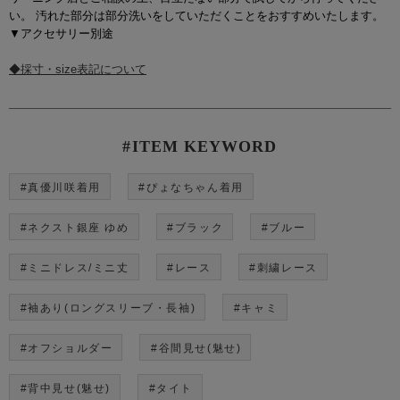
い。 汚れた部分は部分洗いをしていただくことをおすすめいたします。
▼アクセサリー別途
◆採寸・size表記について
#ITEM KEYWORD
#真優川咲着用
#ぴょなちゃん着用
#ネクスト銀座 ゆめ
#ブラック
#ブルー
#ミニドレス/ミニ丈
#レース
#刺繍レース
#袖あり(ロングスリーブ・長袖)
#キャミ
#オフショルダー
#谷間見せ(魅せ)
#背中見せ(魅せ)
#タイト