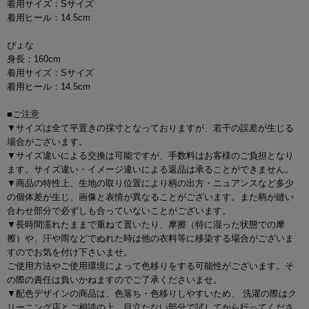
着用サイズ：Sサイズ
着用ヒール：14.5cm
ぴょな
身長：160cm
着用サイズ：Sサイズ
着用ヒール：14.5cm
■ご注意
▼サイズは全て平置きの採寸となっておりますが、若干の誤差が生じる
場合がございます。
▼サイズ違いによる交換は可能ですが、手数料はお客様のご負担となり
ます。サイズ違い・イメージ違いによる返品は承ることができません。
▼商品の特性上、生地の取り位置により柄の出方・ニュアンスなど多少
の個体差が生じ、画像と表情が異なることがございます。また柄が縫い
合わせ部分で必ずしも合っていないことがございます。
▼長時間濡れたままで重ねて置いたり、摩擦（特に湿った状態での摩
擦）や、汗や雨などでぬれた時は他の衣料等に移染する場合がございま
すのでお気を付け下さいませ。
ご使用方法やご使用環境によって色移りをする可能性がございます。そ
の際の責任は負いかねますのでご了承くださいませ。
▼配色デザインの商品は、色落ち・色移りしやすいため、 洗濯の際はク
リーニング店とご相談の上、目立たない部分で試してから行ってくださ