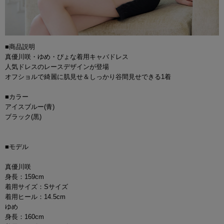
■商品説明
真優川咲・ゆめ・ぴょな着用キャバドレス
人気ドレスのレースデザインが登場
オフショルで綺麗に肌見せ＆しっかり谷間見せできる1着
■カラー
アイスブルー(青)
ブラック(黒)
■モデル
真優川咲
身長：159cm
着用サイズ：Sサイズ
着用ヒール：14.5cm
ゆめ
身長：160cm