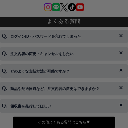
よくある質問
ログインID・パスワードを忘れてしまった
注文内容の変更・キャンセルをしたい
◆下記ページより、ログインIDの変更が可能です。
ログイン情報をお忘れの方はコチラ＞＞
どのような支払方法が可能ですか？
◆即日発送を行なっている関係上、午後以降のご連絡やキャンセル
はご対応できない場合がございます。
ご希望の場合は、お早めにご連絡を頂けますようお願い致します。
商品や配送日時など、注文内容の変更はできますか？
※発送後、発送準備が完了しお手続きが間に合わない場合は変更、
◆代金引換・クレジットカード・携帯キャリア決済・おねだり決
キャンセルをお断りさせて頂くことはがありますのであらかじめご
済・AmazonPayなどがございます。
了承ください。
領収書を発行してほしい
◆商品発送前の変更は承っております。
すでに発送手配済みで、変更処理が間に合わない場合はご容赦くだ
さい。
その他よくある質問はこちら▼
◆領収書はご希望頂いた場合のみ発行しております。