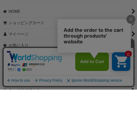
【これからご注文する場合】
HOME
STEP2「お届け先・お支払い」ページにて備考欄に下記の記載をお
願いします。
ショッピングカート
①領収書希望
②宛名（空欄は上様は不可）
マイページ
③但し書き（空欄やお品代は不可）
＞詳細は画像をタップ＜
お気に入り
【すでにご注文が完了している場合】
特定商取引法表示
①お電話・メール・LINEにて領収書希望の連絡をお願い致します
②後日、郵送にて領収書を送らせて頂きます。
ご利用案内
【マイページから発行する場合】
お問い合せ
①マイページから購入履歴→購入内容→領収書発行を選択。
②後日、郵送にて領収書を送らせて頂きます。
個人情報保護方針
PCサイト
Copyright(C)2026 jewels Corporation.All Rights Reserved.
【掲載の記事・写真・イラストなどの無断複写・転載等を禁じます。】