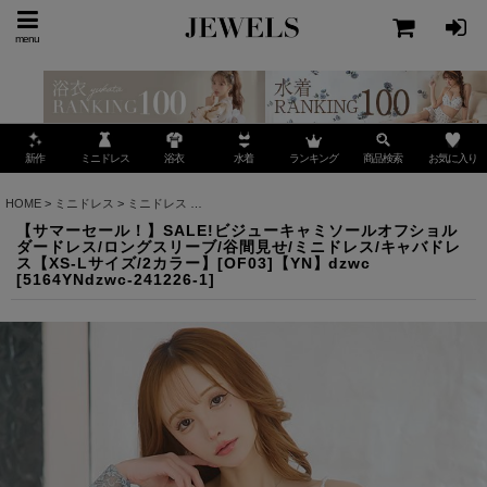
menu
ミニドレス
ランキング
お気に入り
新作
浴衣
水着
商品検索
HOME
>
ミニドレス
>
ミニドレス
>
【サマーセール！】SALE!ビジューキャミソールオフショ
【サマーセール！】SALE!ビジューキャミソールオフショル
ダードレス/ロングスリーブ/谷間見せ/ミニドレス/キャバドレ
ス【XS-Lサイズ/2カラー】[OF03]【YN】dzwc
[
5164YNdzwc-241226-1
]