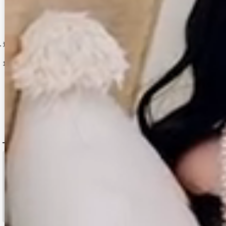
2YNdzwuAGO-260706-1
カラー】[OF03]【YN】dzcvBF
[
[
8560SBdzmvIA-260717-1-CC
3551SBdzquAG-260801-2
]
送料無料！アメスリシアービジューティアードフレアワンピース/２段フリル/キャバドレス【XS-Mサイズ/5カラー】[OF03] 【YN】dzwvIA【一部予約商品/9月中旬発送予定】
]
]
[
6038YNdzwoBF-260801-1-CC
【即日発送】Vネック/フロントジップ/ショートスリーブ/スーツ生地/ラメ/タイト/ミニドレス/キャバドレス【XS-Mサイズ/2カラー】[OF01]【SB】dzquAGO
[
5896YNdz
新色登場！ビジュー/キャミソール/ラメ生地/フロントジップ/サイドスリット/タイト/ミニドレス/キャバドレス【XS-Lサイズ/3カラー】[OF03] 【YN】dzwvCA
]
12,650
円
(税込)
11,880
円
(税込)
10,428
円
(税込)
DELIVERY
配送について
税込11,000
送料無料
円以上ご注文で
15:00まで
当日発送
のご注文
※日曜祝日は除く。15時以降は翌営業日発送となります。
＞ 地域別の配達日数目安・詳細はこちら