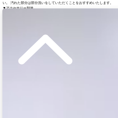
い。 汚れた部分は部分洗いをしていただくことをおすすめいたします。
▼アクセサリー別途
◆採寸・size表記について
#ITEM KEYWORD
#アイボリー
#かるあ着用
#ミニドレス/ミニ丈
#ツイード
#ノースリーブ
#谷間見せ(魅せ)
#背中見せ(魅せ)
#マーメイド
#スイート・可愛い(かわいい)系
#JEWELSトレンド