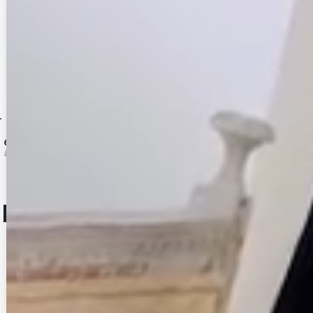
モデル愛用！谷間メイクが実現する激盛りぷるぷる肉厚シリコンブラ[OF08-U]
1,078
円
(税込)
ラー】[OF03] 【YN】dzwv
【サマーセール！】ランジェリー風キャミソールドレス/キャバドレス【XS-Lサイズ/1カラー】[OF03-U] 【YN】dzk
[
BF3277SBdzc-250319-1
[
AN3260SBdzwu-250303-1
]
]
ベーシックグリッターパンプス/14cmヒール【2カラー/7サイズ】[OF02]
7
件
6,930
円
(税込)
7,920
円
(税込)
希望小売価格
:
11,880
円
2
件
人気ランキング (ミニドレス)
No.13
No.14
No.15