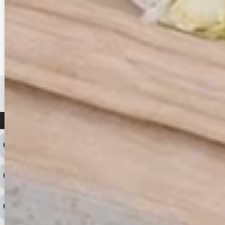
よくある質問
ログインID・パスワードを忘れてしまった
注文内容の変更・キャンセルをしたい
◆下記ページより、ログインIDの変更が可能です。
ログイン情報をお忘れの方はコチラ＞＞
どのような支払方法が可能ですか？
◆即日発送を行なっている関係上、午後以降のご連絡やキャンセル
はご対応できない場合がございます。