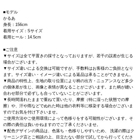
■モデル
かるあ
身長：156cm
着用サイズ：Sサイズ
着用ヒール：14.5cm
■ご注意
▼サイズは全て平置きの採寸となっておりますが、若干の誤差が生じる
場合がございます。
▼サイズ違いによる交換は可能ですが、手数料はお客様のご負担となり
ます。サイズ違い・イメージ違いによる返品は承ることができません。
▼商品の特性上、生地の取り位置により柄の出方・ニュアンスなど多少
の個体差が生じ、画像と表情が異なることがございます。また柄が縫い
合わせ部分で必ずしも合っていないことがございます。
▼長時間濡れたままで重ねて置いたり、摩擦（特に湿った状態での摩
擦）や、汗や雨などでぬれた時は他の衣料等に移染する場合がございま
すのでお気を付け下さいませ。
ご使用方法やご使用環境によって色移りをする可能性がございます。そ
の際の責任は負いかねますのでご了承くださいませ。
▼配色デザインの商品は、色落ち・色移りしやすいため、 洗濯の際はク
リーニング店とご相談の上、目立たない部分で試してから行ってくださ