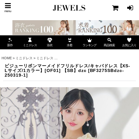
menu
ミニドレス
ランキング
お気に入り
新作
浴衣
水着
商品検索
HOME
>
ミニドレス
>
ミニドレス
>
ビジューリボンマーメイドフリルドレス/キャバドレス【XS-
ビジューリボンマーメイドフリルドレス/キャバドレス【XS-
Lサイズ/1カラー】[OF01] 【SB】dzc
[
BF3275SBdzc-
250319-1
]