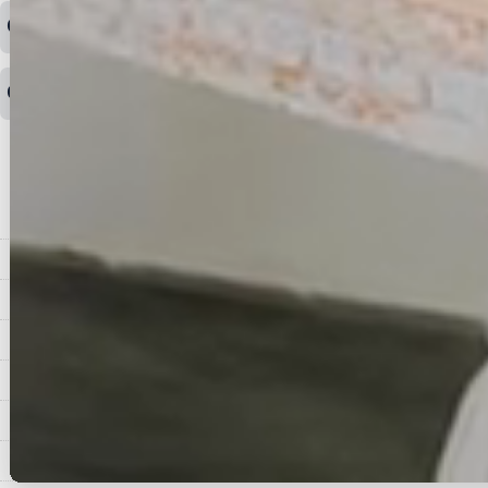
ご希望の場合は、お早めにご連絡を頂けますようお願い致します。
商品や配送日時など、注文内容の変更はできますか？
※発送後、発送準備が完了しお手続きが間に合わない場合は変更、
◆代金引換・クレジットカード・携帯キャリア決済・おねだり決
キャンセルをお断りさせて頂くことはがありますのであらかじめご
済・AmazonPayなどがございます。
了承ください。
領収書を発行してほしい
◆商品発送前の変更は承っております。
すでに発送手配済みで、変更処理が間に合わない場合はご容赦くだ
さい。
その他よくある質問はこちら▼
◆領収書はご希望頂いた場合のみ発行しております。
【これからご注文する場合】
HOME
STEP2「お届け先・お支払い」ページにて備考欄に下記の記載をお
願いします。
ショッピングカート
①領収書希望
②宛名（空欄は上様は不可）
マイページ
③但し書き（空欄やお品代は不可）
＞詳細は画像をタップ＜
お気に入り
【すでにご注文が完了している場合】
特定商取引法表示
①お電話・メール・LINEにて領収書希望の連絡をお願い致します
②後日、郵送にて領収書を送らせて頂きます。
ご利用案内
【マイページから発行する場合】
お問い合せ
①マイページから購入履歴→購入内容→領収書発行を選択。