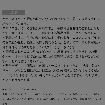
ご注意
▼サイズは全て平置きの採寸となっておりますが、若干の誤差が生じる
場合がございます。
▼サイズ違いによる交換は可能ですが、手数料はお客様のご負担となり
ます。サイズ違い・イメージ違いによる返品は承ることができません。
▼商品の特性上、生地の取り位置により柄の出方・ニュアンスなど多少
の個体差が生じ、画像と表情が異なることがございます。また柄が縫い
合わせ部分で必ずしも合っていないことがございます。
▼長時間濡れたままで重ねて置いたり、摩擦（特に湿った状態での摩
擦）や、汗や雨などでぬれた時は他の衣料等に移染する場合がございま
すのでお気を付け下さいませ。
▼配色デザインの商品は、色落ち・色移りしやすいため、 洗濯の際はク
リーニング店とご相談の上、目立たない部分で試してから行ってくださ
い。 汚れた部分は部分洗いをしていただくことをおすすめいたします。
▼アクセサリー別途
■ハロウィンコスプレキーワード
仮装 ハロウィンパーティー ハロウィンイベント コスチューム 関西コレクション 関コ
レ ユニバハロウィン Dハロ ディズニーハロウィン フェスティバル 通販 はろうぃんこす
ぷれ