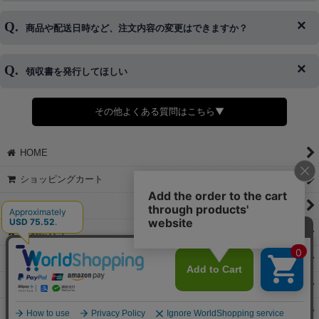
はご対応できない場合がございます。
ご希望の場合は、お早めにご連絡を頂けますようお願い致します。
商品や配送日時など、注文内容の変更はできますか？
※発送後、発送準備が完了しお手続きが間に合わない場合は変更、
◆代金引換・クレジットカード・携帯キャリア決済・おねだり決
キャンセルをお断りさせて頂くことはがありますのであらかじめご
済・AmazonPayなどがございます。
了承ください。
領収書を発行してほしい
◆商品発送前の変更は承っております。
すでに発送手配済みで、変更処理が間に合わない場合はご容赦くだ
さい。
その他よくある質問はこちら▼
◆領収書はご希望頂いた場合のみ発行しております。
【これからご注文する場合】
HOME
STEP2「お届け先・お支払い」ページにて備考欄に下記の記載をお
願いします。
ショッピングカート
①領収書希望
②宛名（空欄は上様は不可）
マイページ
③但し書き（空欄やお品代は不可）
＞詳細は画像をタップ＜
お気に入り
【すでにご注文が完了している場合】
特定商取引法表示
①お電話・メール・LINEにて領収書希望の連絡をお願い致します
②後日、郵送にて領収書を送らせて頂きます。
ご利用案内
【マイページから発行する場合】
お問い合せ
①マイページから購入履歴→購入内容→領収書発行を選択。