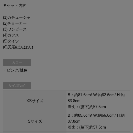
▼セット内容
(1)カチューシャ
(2)チョーカー
(3)ワンピース
(4)カフス
(5)タイツ
(6)尻尾(ぽんぽん)
カラー
・ピンク/桃色
サイズ[cm]
B：約81.6cm/ W:約62.6cm/ H:約
XSサイズ
83.8cm
着丈：(脇下)約57.5cm
B：約85.6cm/ W:約66.6cm/ H:約
Sサイズ
87.8cm
着丈：(脇下)約57.5cm