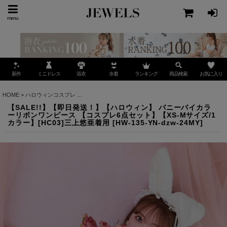
menu
ミニドレス
ランキング
お気に入り
新作
浴衣
水着
商品検索
HOME
>
ハロウィンコスプレ
>
【SALE!!】【即日発送！】【ハロウィン】 バニーバイカラ
【SALE!!】【即日発送！】【ハロウィン】 バニーバイカラ
ーリボンワンピース 【コスプレ6点セット】【XS-Mサイズ/1
カラー】[HC03]三上悠亜着用
[
HW-135-YN-dzw-24MY
]