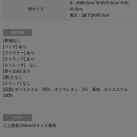
B：約89.6cm/ W:約70.6cm/ H:約
Mサイズ
91.8cm
着丈：(脇下)約60.5cm
商品詳細
[裏地]なし
[パッド] あり
[ファスナー] あり
[ストラップ] あり
[ストレッチ] なし
[滑り止め] あり
[透け] なし
[スリット] なし
[品質] ポリエステル 95% ポリウレタン 5% 裏地 ポリエステル
100%
モデル
三上悠亜/159cm/Sサイズ着用