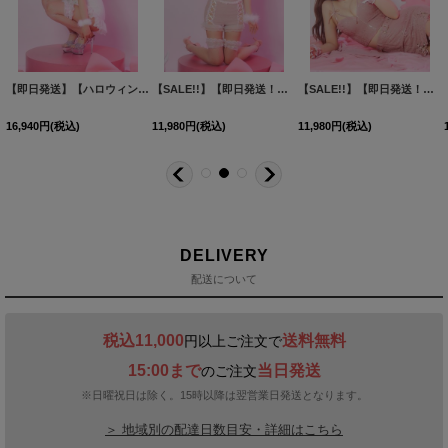
【即日発送】【ハロウィン】セクシーエンジェルセットアップ 【コスプレ7点セット】[HC03-H]三上悠亜着用
【SALE!!】【即日発送！】【ハロウィン】 キラキラキャットパンツセットアップ 【コスプレ6点セット】 【XS-Mサイズ/2カラー】[HC03]三上悠亜着用
【SALE!!】【即日発送！】【ハロウィン】レースリボンバニータイトミニセットアップ 【コスプレ8点セット】 【XS-Lサイズ/3カラー】[HC03]三上悠亜着用
[
HW
16,940
円
(税込)
11,980
円
(税込)
11,980
円
(税込)
DELIVERY
配送について
税込11,000
送料無料
円以上ご注文で
15:00まで
当日発送
のご注文
※日曜祝日は除く。15時以降は翌営業日発送となります。
＞ 地域別の配達日数目安・詳細はこちら