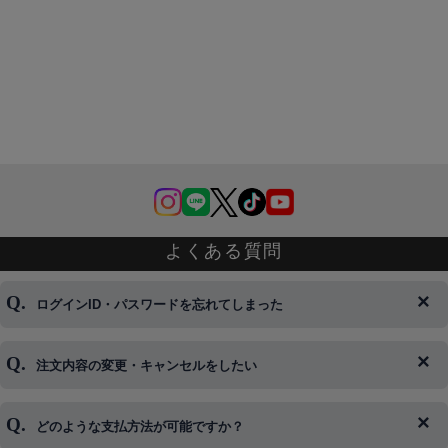
よくある質問
ログインID・パスワードを忘れてしまった
注文内容の変更・キャンセルをしたい
◆下記ページより、ログインIDの変更が可能です。
ログイン情報をお忘れの方はコチラ＞＞
どのような支払方法が可能ですか？
◆即日発送を行なっている関係上、午後以降のご連絡やキャンセル