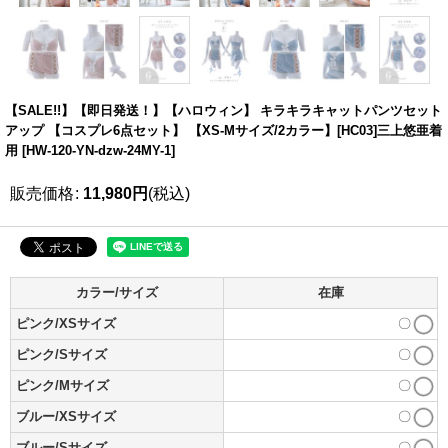
【SALE!!】【即日発送！】【ハロウィン】 キラキラキャットパンツセット
アップ 【コスプレ6点セット】 【XS-Mサイズ/2カラー】[HC03]三上悠亜着
用
[
HW-120-YN-dzw-24MY-1
]
販売価格
:
11,980
円
(税込)
カラー/サイズ
在庫
ピンク/XSサイズ
〇
ピンク/Sサイズ
〇
ピンク/Mサイズ
〇
ブルー/XSサイズ
〇
ブルー/Sサイズ
〇