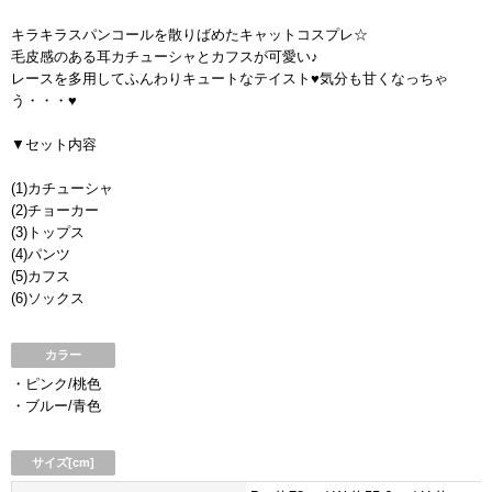
キラキラスパンコールを散りばめたキャットコスプレ☆
毛皮感のある耳カチューシャとカフスが可愛い♪
レースを多用してふんわりキュートなテイスト♥気分も甘くなっちゃ
う・・・♥
▼セット内容
(1)カチューシャ
(2)チョーカー
(3)トップス
(4)パンツ
(5)カフス
(6)ソックス
カラー
・ピンク/桃色
・ブルー/青色
サイズ[cm]