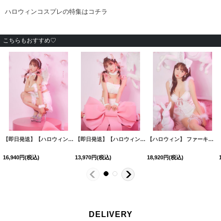
こちらもおすすめ♡
【即日発送】【ハロウィン】セクシーエンジェルセットアップ 【コスプレ7点セット】[HC03-H]三上悠亜着用
【即日発送】【ハロウィン】 もこもこキャットリボンセットアップ 【コスプレ6点セット】 【Fサイズ/3カラー】[HC03]三上悠亜着用
【ハロウィン】 ファーキャミレースバニーガール 【コスプレ6点セット】 【XS-Mサイズ/2カラー】[HC03]三上悠亜着用
16,940
円
(税込)
13,970
円
(税込)
18,920
円
(税込)
DELIVERY