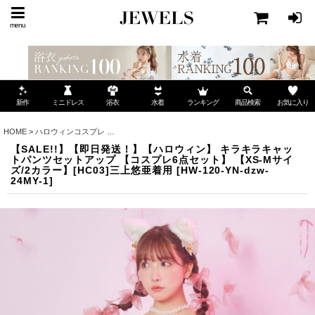
menu
ミニドレス
ランキング
お気に入り
新作
浴衣
水着
商品検索
HOME
>
ハロウィンコスプレ
>
【SALE!!】【即日発送！】【ハロウィン】 キラキラキャッ
【SALE!!】【即日発送！】【ハロウィン】 キラキラキャッ
トパンツセットアップ 【コスプレ6点セット】 【XS-Mサイ
ズ/2カラー】[HC03]三上悠亜着用
[
HW-120-YN-dzw-
24MY-1
]