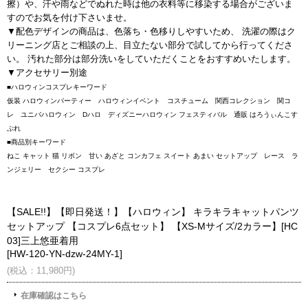
擦）や、汗や雨などでぬれた時は他の衣料等に移染する場合がございま
すのでお気を付け下さいませ。
▼配色デザインの商品は、色落ち・色移りしやすいため、 洗濯の際はク
リーニング店とご相談の上、目立たない部分で試してから行ってくださ
い。 汚れた部分は部分洗いをしていただくことをおすすめいたします。
▼アクセサリー別途
■ハロウィンコスプレキーワード
仮装 ハロウィンパーティー ハロウィンイベント コスチューム 関西コレクション 関コ
レ ユニバハロウィン Dハロ ディズニーハロウィン フェスティバル 通販 はろうぃんこす
ぷれ
■商品別キーワード
ねこ キャット 猫 リボン 甘い あざと コンカフェ スイート あまい セットアップ レース ラ
ンジェリー セクシー コスプレ