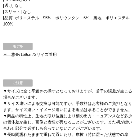
[透け] なし
[スリット] なし
[品質] ポリエステル 95% ポリウレタン 5% 裏地 ポリエステル
100%
モデル
三上悠亜/159cm/Sサイズ着用
ご注意
▼サイズは全て平置きの採寸となっておりますが、若干の誤差が生じる
場合がございます。
▼サイズ違いによる交換は可能ですが、手数料はお客様のご負担となり
ます。サイズ違い・イメージ違いによる返品は承ることができません。
▼商品の特性上、生地の取り位置により柄の出方・ニュアンスなど多少
の個体差が生じ、画像と表情が異なることがございます。また柄が縫い
合わせ部分で必ずしも合っていないことがございます。
▼長時間濡れたままで重ねて置いたり、摩擦（特に湿った状態での摩