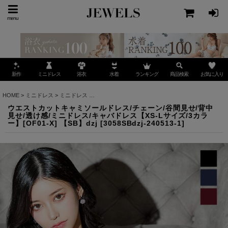
menu
ミニドレス
ランキング
お気に入り
新作
浴衣
水着
商品検索
HOME
>
ミニドレス
>
ミニドレス
>
ウエストカットキャミソールドレス/チェーン/谷間見せ/背中
ウエストカットキャミソールドレス/チェーン/谷間見せ/背中
見せ/透け感/ミニドレス/キャバドレス【XS-Lサイズ/3カラ
ー】[OF01-X] 【SB】dzj
[
3058SBdzj-240513-1
]