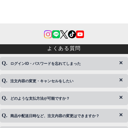
よくある質問
ログインID・パスワードを忘れてしまった
注文内容の変更・キャンセルをしたい
◆下記ページより、ログインIDの変更が可能です。
ログイン情報をお忘れの方はコチラ＞＞
どのような支払方法が可能ですか？
◆即日発送を行なっている関係上、午後以降のご連絡やキャンセル
はご対応できない場合がございます。
ご希望の場合は、お早めにご連絡を頂けますようお願い致します。
商品や配送日時など、注文内容の変更はできますか？
※発送後、発送準備が完了しお手続きが間に合わない場合は変更、
◆代金引換・クレジットカード・携帯キャリア決済・おねだり決
キャンセルをお断りさせて頂くことはがありますのであらかじめご
済・AmazonPayなどがございます。