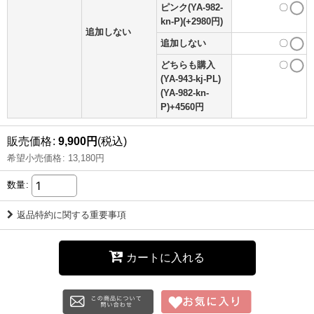
ピンク(YA-982-
〇
kn-P)(+2980円)
追加しない
追加しない
〇
どちらも購入
〇
(YA-943-kj-PL)
(YA-982-kn-
P)+4560円
販売価格
:
9,900
円
(税込)
希望小売価格
:
13,180
円
数量
:
返品特約に関する重要事項
カートに入れる