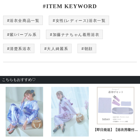
#ITEM KEYWORD
#浴衣全商品一覧
#女性(レディース)浴衣一覧
#紫/パープル系
#加藤ナナちゃん着用浴衣
#清楚系浴衣
#大人綺麗系
#朝顔
こちらもおすすめ♡
た便利な着付けセット♪[OF04]
【即日発送】【帯飾り】浴衣コーデを華やかにする帯飾り単品 飾り帯 紐 [OF01]
【即日発送】【兵児帯】浴衣コーデを華やかにするオーガンジー兵児帯 単品販売[OF01]
[
HIMO-9