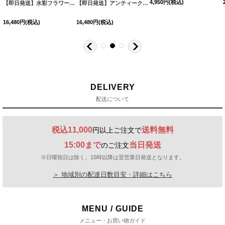
2,200
円
(税込)
2,200
円
(税込)
-sb-dzc-BL-F-24NN
]
[
Y-8062-sb-dzc-PL-F-24NN
]
【即日発送】【浴衣帯】しわ帯単品 / しわ帯 / シワ帯 / 浴衣帯 / 兵児帯[OF01]
2,970
円
(税込)
DELIVERY
配送について
税込11,000
送料無料
円以上ご注文で
15:00まで
当日発送
のご注文
※日曜祝日は除く。15時以降は翌営業日発送となります。
＞ 地域別の配達日数目安・詳細はこちら
MENU / GUIDE
メニュー・お買い物ガイド