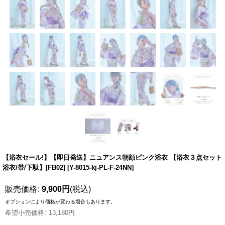
【浴衣セール!】【即日発送】ニュアンス朝顔ピンク浴衣 【浴衣３点セット
浴衣/帯/下駄】[FB02]
[
Y-8015-kj-PL-F-24NN
]
販売価格
:
9,900
円
(税込)
オプションにより価格が変わる場合もあります。
希望小売価格
:
13,180
円