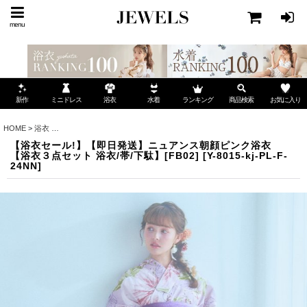
menu
ミニドレス
ランキング
お気に入り
新作
浴衣
水着
商品検索
HOME
>
浴衣
>
【浴衣セール!】【即日発送】ニュアンス朝顔ピンク浴衣 【浴衣３点セット 浴衣
【浴衣セール!】【即日発送】ニュアンス朝顔ピンク浴衣
【浴衣３点セット 浴衣/帯/下駄】[FB02]
[
Y-8015-kj-PL-F-
24NN
]