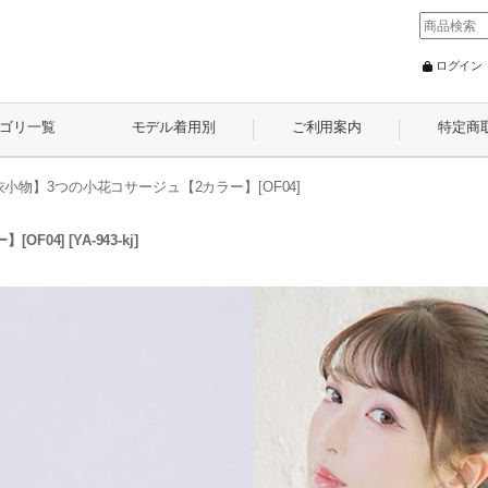
ログイン
ゴリ一覧
モデル着用別
ご利用案内
特定商
小物】3つの小花コサージュ【2カラー】[OF04]
[OF04]
[
YA-943-kj
]