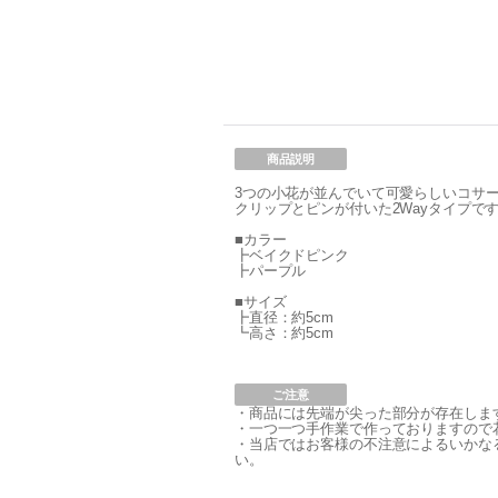
商品説明
3つの小花が並んでいて可愛らしいコサ
クリップとピンが付いた2Wayタイプで
■カラー
┣ベイクドピンク
┣パープル
■サイズ
┣直径：約5cm
┗高さ：約5cm
ご注意
・商品には先端が尖った部分が存在しま
・一つ一つ手作業で作っておりますので
・当店ではお客様の不注意によるいかな
い。