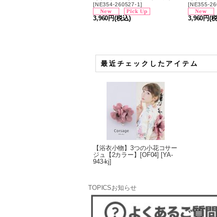
[
NE354-260527-1
]
[
NE355-26
3,960円
(税込)
3,960円
(
最近チェックしたアイテム
【浴衣小物】3つの小花コサー
ジュ【2カラー】[OF04]
[
YA-
943-kj
]
TOPICS
お知らせ