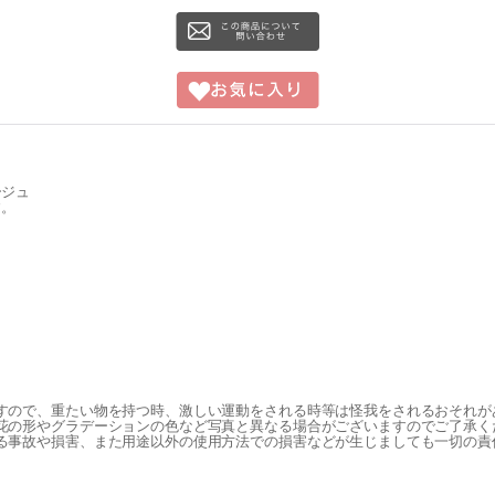
ージュ
す。
すので、重たい物を持つ時、激しい運動をされる時等は怪我をされるおそれが
花の形やグラデーションの色など写真と異なる場合がございますのでご了承く
る事故や損害、また用途以外の使用方法での損害などが生じましても一切の責