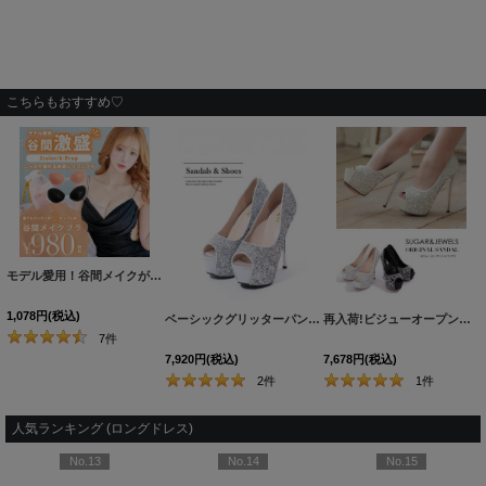
こちらもおすすめ♡
モデル愛用！谷間メイクが実現する激盛りぷるぷる肉厚シリコンブラ[OF08-U]
[
N6024H
1,078
円
(税込)
ベーシックグリッターパンプス/14cmヒール【2カラー/7サイズ】[OF02]
再入荷!ビジューオープントゥプラットフォームパンプス【34-40サイズ/2カラー】[OF02]
7
件
7,920
円
(税込)
7,678
円
(税込)
2
件
1
件
人気ランキング (ロングドレス)
No.13
No.14
No.15