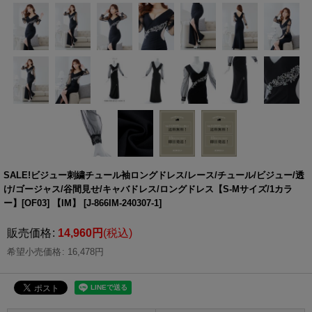
SALE!ビジュー刺繍チュール袖ロングドレス/レース/チュール/ビジュー/透
け/ゴージャス/谷間見せ/キャバドレス/ロングドレス【S-Mサイズ/1カラ
ー】[OF03] 【IM】
[
J-866IM-240307-1
]
販売価格
:
14,960
円
(税込)
希望小売価格
:
16,478
円