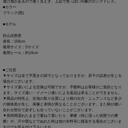
透け感があるので重く見えず、上品で色っぽい印象のロングドレス。
■カラー
ブラック(黒)
■モデル
杉山佳那恵
身長：159cm
着用サイズ：Sサイズ
着用ヒール：約14cm
■ご注意
▼サイズは全て平置きの採寸となっておりますが、若干の誤差が生じる
場合がございます。
▼サイズ違いによる交換は可能ですが、手数料はお客様のご負担となり
ます。サイズ違い・イメージ違いによる返品は承ることができません。
▼商品の特性上、生地の取り位置により柄の出方・ニュアンスなど多少
の個体差が生じ、画像と表情が異なることがございます。また柄が縫い
合わせ部分で必ずしも合っていないことがございます。
▼長時間濡れたままで重ねて置いたり、摩擦（特に湿った状態での摩
擦）や、汗や雨などでぬれた時は他の衣料等に移染する場合がございま
すのでお気を付け下さいませ。