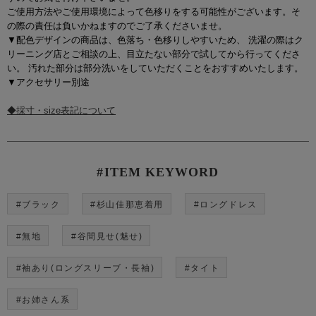
ご使用方法やご使用環境によって色移りをする可能性がございます。そ
の際の責任は負いかねますのでご了承くださいませ。
▼配色デザインの商品は、色落ち・色移りしやすいため、 洗濯の際はク
リーニング店とご相談の上、目立たない部分で試してから行ってくださ
い。 汚れた部分は部分洗いをしていただくことをおすすめいたします。
▼アクセサリー別途
◆採寸・size表記について
#ITEM KEYWORD
#ブラック
#杉山佳那恵着用
#ロングドレス
#無地
#谷間見せ(魅せ)
#袖あり(ロングスリーブ・長袖)
#タイト
#お姉さん系