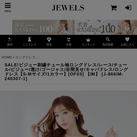
menu
ミニドレス
ランキング
お気に入り
新作
浴衣
水着
商品検索
HOME
>
ロングドレス
>
SALE!ビジュー刺繍チュール袖ロングドレス/レース/チュール/ビジュ
SALE!ビジュー刺繍チュール袖ロングドレス/レース/チュー
ル/ビジュー/透け/ゴージャス/谷間見せ/キャバドレス/ロング
ドレス【S-Mサイズ/1カラー】[OF03] 【IM】
[
J-866IM-
240307-1
]