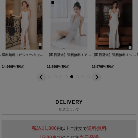
31-1
1YNdzw-251114-1
N】dzw【一部予約商品/9月上旬発送予定】
]
]
[
5650YNdzc-260225-1
送料無料！ビジュー/キャミソール/セットアップ/2ピース/スリット/谷間見せ/無地/ロングドレス/キャバドレス【S-Lサイズ/2カラー】[OF03]【YN】dzwv
[
]
5723YNdzcu-250926-1
【即日発送】送料無料！アメスリウエストビジューラメロングドレス/キャバドレス【S-Lサイズ/2カラー】[OF01]【SB】dzqu
[
5799YNdzw-251114-1
]
]
【即日発送】送料無料！シフォンリボンビジュータイトロングドレス/キャバドレス【S-Lサイズ/2カラー】[OF03]【YN】dzw【一部予約商品/9月上旬発送予定】
14,960
円
(税込)
11,880
円
(税込)
13,970
円
(税込)
DELIVERY
配送について
税込11,000
送料無料
円以上ご注文で
15:00まで
当日発送
のご注文