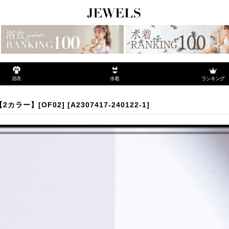
ランキング
浴衣
水着
ンカチューシャ【2カラー】[OF02]
カラー】[OF02]
[
A2307417-240122-1
]