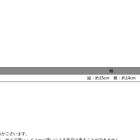
幅
縦：約15cm 横：約14cm
合がございます。
す。サイズ違い・イメージ違いによる返品は承ることができません。