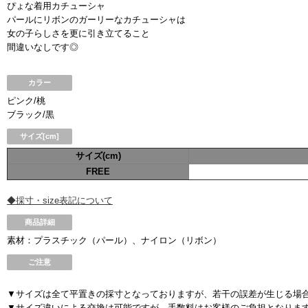
ぴょな着用カチューシャ
パールにリボンのガーリーなカチューシャは
女の子らしさを更に引き立てること
間違いなしです◎
カラー
ピンク/桃
ブラック/黒
サイズ[cm]
サイズ(cm)
FREE
◆採寸・size表記について
商品詳細
素材：プラスチック（パール）、ナイロン（リボン）
ご注意
▼サイズは全て平置きの採寸となっておりますが、若干の誤差が生じる場
▼サイズ違いによる交換は可能ですが、手数料はお客様のご負担となりま