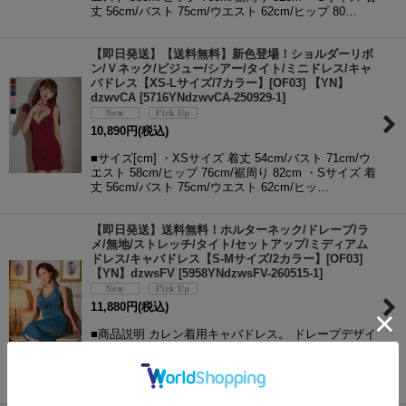
丈 56cm/バスト 75cm/ウエスト 62cm/ヒップ 80…
【即日発送】【送料無料】新色登場！ショルダーリボ
ン/Ｖネック/ビジュー/シアー/タイト/ミニドレス/キャ
バドレス【XS-Lサイズ/7カラー】[OF03] 【YN】
dzwvCA
[
5716YNdzwvCA-250929-1
]
10,890
円
(税込)
■サイズ[cm] ・XSサイズ 着丈 54cm/バスト 71cm/ウ
エスト 58cm/ヒップ 76cm/裾周り 82cm ・Sサイズ 着
丈 56cm/バスト 75cm/ウエスト 62cm/ヒッ…
【即日発送】送料無料！ホルターネック/ドレープ/ラ
メ/無地/ストレッチ/タイト/セットアップ/ミディアム
ドレス/キャバドレス【S-Mサイズ/2カラー】[OF03]
【YN】dzwsFV
[
5958YNdzwsFV-260515-1
]
11,880
円
(税込)
■商品説明 カレン着用キャバドレス。 ドレープデザイ
ンが華やかさを引き立てるミディアムドレス。 タイ
トスカートが女性らしいラインを際立たせ、セクシー
な印象をプラス。 動くたびに揺…