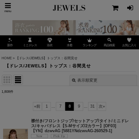
menu
ミニドレス
ランキング
お気に入り
新作
浴衣
水着
商品検索
HOME
>
【ドレス/JEWELS】トップス：谷間見せ
【ドレス/JEWELS】トップス：谷間見せ
表示順変更
閉じる
1,808
件
表示数
:
«
前
1
...
7
8
9
...
31
次
»
並び順
:
襟付き/フロントジップ/セットアップ/タイト/ミニドレ
ス/キャバドレス【S-Mサイズ/2カラー】[OF03]
【YN】dzwvAG
[
5881YNdzwvAG-260529-1
]
絞り込む