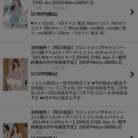
【YN】dzc
[
5115YNdzc-240517-1
]
12,980
円
(税込)
■サイズ[cm] ・XSサイズ 着丈 59cm/バスト 78cm/ウ
エスト 58cm/ヒップ 96cm/肩幅 -cm/袖丈 -cm/袖口周
り -cm/裾周り 126cm ・Sサイズ 着丈 60…
送料無料！【即日発送】フロントジップ/キャミソー
ル/２段フリル/ティアード/ミニドレス/キャバドレス
【XS-Mサイズ/5カラー】[OF03]【YN】dzjv【一部予
約商品/9月中旬発送予定】
[
5830YNdzjv-260501-2
]
12,570
円
(税込)
こちらの商品は一部予約商品です ■予約商品の配送予
定時期について◯月上旬 1日ー10日頃発送予定 ◯月中
旬 11日ー20日頃発送予定 ◯月下旬 21日ー月末頃発送
予定 ■9月中旬の発送を予定…
送料無料！【即日発送】フロントジップ/キャミソー
ル/２段フリル/ティアード/ミニドレス/キャバドレス
【XS-Mサイズ/5カラー】[OF03]【YN】dzjv【一部予
約商品/9月中旬発送予定】
[
5830YNdzjv-260501-1
]