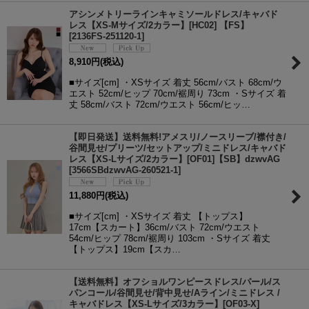
アシンメトリーラインキャミソールドレス/キャバド
レス【XS-Mサイズ/2カラー】[HC02] 【FS】
[
2136FS-251120-1
]
8,910
円
(税込)
■サイズ[cm] ・XSサイズ 着丈 56cm/バスト 68cm/ウ
エスト 52cm/ヒップ 70cm/裾周り 73cm ・Sサイズ 着
丈 58cm/バスト 72cm/ウエスト 56cm/ヒッ…
【即日発送】送料無料!アメスリ/ノースリーブ/襟付き/
谷間見せ/プリーツ/セットアップ/ミニドレス/キャバド
レス【XS-Lサイズ/2カラー】[OF01]【SB】dzwvAG
[
3566SBdzwvAG-260521-1
]
11,880
円
(税込)
■サイズ[cm] ・XSサイズ 着丈 【トップス】
17cm【スカート】36cm/バスト 72cm/ウエスト
54cm/ヒップ 78cm/裾周り 103cm ・Sサイズ 着丈
【トップス】19cm【スカ…
【送料無料】オフショルワンピースドレス/パール/ス
パンコール/谷間見せ/背中見せ/Aライン/ミニドレス /
キャバドレス【XS-Lサイズ/3カラー】[OF03-X]