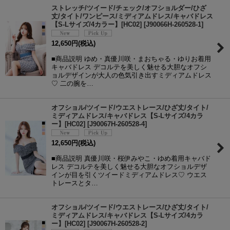
ストレッチ/ツイード/チェック/オフショルダー/ひざ
丈/タイト/ワンピース/ミディアムドレス/キャバドレス
【S-Lサイズ/4カラー】[HC02]
[
J90066H-260528-1
]
12,650
円
(税込)
■商品説明 ゆめ・真優川咲・まおちゃる・ゆりお着用
キャバドレス デコルテを美しく魅せる大胆なオフシ
ョルデザインが大人の色気引き出すミディアムドレス
♡ 二の腕を…
オフショル/ツイード/ウエストレース/ひざ丈/タイト/
ミディアムドレス/キャバドレス【S-Lサイズ/4カラ
ー】[HC02]
[
J90067H-260528-4
]
12,650
円
(税込)
■商品説明 真優川咲・桜伊みやこ・ゆめ着用キャバド
レス デコルテを美しく魅せる大胆なオフショルデザ
インが目を引くツイードミディアムドレス♡ ウエス
トレースとタ…
オフショル/ツイード/ウエストレース/ひざ丈/タイト/
ミディアムドレス/キャバドレス【S-Lサイズ/4カラ
ー】[HC02]
[
J90067H-260528-2
]