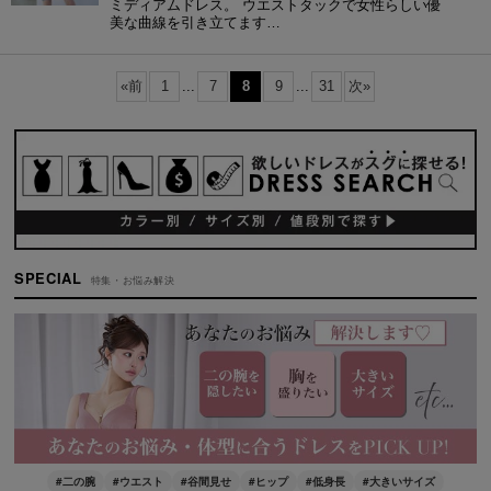
ミディアムドレス。 ウエストタックで女性らしい優
美な曲線を引き立てます…
«
前
1
...
7
8
9
...
31
次
»
SPECIAL
特集・お悩み解決
#二の腕
#ウエスト
#谷間見せ
#ヒップ
#低身長
#大きいサイズ