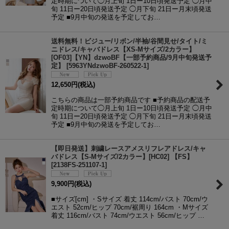
定時期について◯月上旬 1日ー10日頃発送予定 ◯月中
旬 11日ー20日頃発送予定 ◯月下旬 21日ー月末頃発送
予定 ■9月中旬の発送を予定してお…
送料無料！ビジュー/リボン/半袖/谷間見せ/タイト/ミ
ニドレス/キャバドレス【XS-Mサイズ/2カラー】
[OF03]【YN】dzwoBF【一部予約商品/9月中旬発送予
定】
[
5963YNdzwoBF-260522-1
]
12,650
円
(税込)
こちらの商品は一部予約商品です ■予約商品の配送予
定時期について◯月上旬 1日ー10日頃発送予定 ◯月中
旬 11日ー20日頃発送予定 ◯月下旬 21日ー月末頃発送
予定 ■9月中旬の発送を予定してお…
【即日発送】刺繍レースアメスリフレアドレス/キャ
バドレス【S-Mサイズ/2カラー】[HC02] 【FS】
[
2138FS-251107-1
]
9,900
円
(税込)
■サイズ[cm] ・Sサイズ 着丈 114cm/バスト 70cm/ウ
エスト 52cm/ヒップ 70cm/裾周り 164cm ・Mサイズ
着丈 116cm/バスト 74cm/ウエスト 56cm/ヒップ …