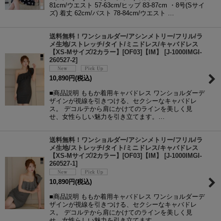
81cm/ウエスト 57-63cm/ヒップ 83-87cm ・8号(Sサイ
ズ) 着丈 62cm/バスト 78-84cm/ウエスト …
送料無料！ワンショルダー/アシンメトリー/フリル/ラ
メ生地/ストレッチ/タイト/ミニドレス/キャバドレス
【XS-Mサイズ/2カラー】[OF03]【IM】
[
J-1000IMGI-
260527-2
]
10,890
円
(税込)
■商品説明 ももか着用キャバドレス ワンショルダーデ
ザインが視線を引きつける、セクシーなキャバドレ
ス。 デコルテから肩にかけてのラインを美しく見
せ、女性らしい魅力を引き立てます。…
送料無料！ワンショルダー/アシンメトリー/フリル/ラ
メ生地/ストレッチ/タイト/ミニドレス/キャバドレス
【XS-Mサイズ/2カラー】[OF03]【IM】
[
J-1000IMGI-
260527-1
]
10,890
円
(税込)
■商品説明 ももか着用キャバドレス ワンショルダーデ
ザインが視線を引きつける、セクシーなキャバドレ
ス。 デコルテから肩にかけてのラインを美しく見
せ、女性らしい魅力を引き立てます。…