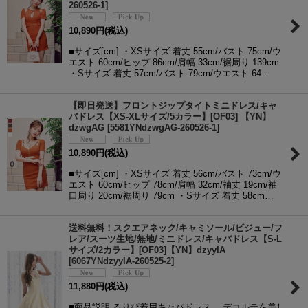
260526-1
]
10,890
円
(税込)
■サイズ[cm] ・XSサイズ 着丈 55cm/バスト 75cm/ウ
エスト 60cm/ヒップ 86cm/肩幅 33cm/裾周り 139cm
・Sサイズ 着丈 57cm/バスト 79cm/ウエスト 64…
【即日発送】フロントジップタイトミニドレス/キャ
バドレス【XS-XLサイズ/5カラー】[OF03] 【YN】
dzwgAG
[
5581YNdzwgAG-260526-1
]
10,890
円
(税込)
■サイズ[cm] ・XSサイズ 着丈 56cm/バスト 73cm/ウ
エスト 60cm/ヒップ 78cm/肩幅 32cm/袖丈 19cm/袖
口周り 20cm/裾周り 79cm ・Sサイズ 着丈 58cm…
送料無料！スクエアネック/キャミソール/ビジュー/フ
レア/スーツ生地/無地/ミニドレス/キャバドレス【S-L
サイズ/2カラー】[OF03]【YN】dzyyIA
[
6067YNdzyyIA-260525-2
]
11,880
円
(税込)
■商品説明 るりぴ着用キャバドレス。 デコルテを美し