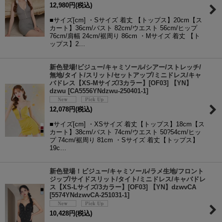
12,980
円
(税込)
■サイズ[cm] ・Sサイズ 着丈 【トップス】20cm【ス
カート】36cm/バスト 82cm/ウエスト 56cm/ヒップ
76cm/肩幅 24cm/裾周り 86cm ・Mサイズ 着丈 【ト
ップス】2…
新色登場!ビジュー/キャミソール/シアー/ストレッチ/
無地/タイト/スリット/セットアップ/ミニドレス/キャ
バドレス【XS-Mサイズ/3カラー】[OF03] 【YN】
dzwu
[
CA5556YNdzwu-250401-1
]
12,078
円
(税込)
■サイズ[cm] ・XSサイズ 着丈【トップス】18cm【ス
カート】38cm/バスト 74cm/ウエスト 50?54cm/ヒッ
プ 74cm/裾周り 81cm ・Sサイズ 着丈【トップス】
19c…
新色登場！ビジュー/キャミソール/ラメ生地/フロント
ジップ/サイドスリット/タイト/ミニドレス/キャバドレ
ス【XS-Lサイズ/3カラー】[OF03] 【YN】dzwvCA
[
5574YNdzwvCA-251031-1
]
10,428
円
(税込)