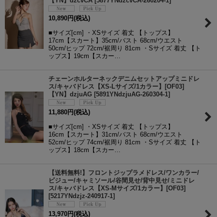
【YN】dzcvCA
[
5877YNdzcvCA-260204-1
]
10,890
円
(税込)
■サイズ[cm] ・XSサイズ 着丈 【トップス】
17cm【スカート】35cm/バスト 68cm/ウエスト
50cm/ヒップ 72cm/裾周り 81cm ・Sサイズ 着丈 【ト
ップス】19cm【スカー…
チェーンホルターネックデニムセットアップミニドレ
ス/キャバドレス【XS-Lサイズ/1カラー】[OF03]
【YN】dzjuAG
[
5891YNdzjuAG-260304-1
]
11,880
円
(税込)
■サイズ[cm] ・XSサイズ 着丈 【トップス】
16cm【スカート】31cm/バスト 68cm/ウエスト
52cm/ヒップ 74cm/裾周り 81cm ・Sサイズ 着丈 【ト
ップス】18cm【スカー…
【送料無料!】フロントジップラメドレス/ワンカラー/
ビジュー/キャミソール/谷間見せ/背中見せ/ミニドレ
ス/キャバドレス【XS-Mサイズ/1カラー】[OF03]
[
5217YNdzjz-240917-1
]
13,970
円
(税込)