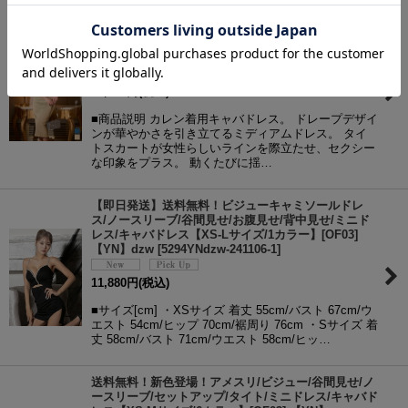
【即日発送】送料無料！ホルターネック/ドレープ/ラ
メ/無地/ストレッチ/タイト/セットアップ/ミディアム
ドレス/キャバドレス【S-Mサイズ/2カラー】[OF03]
【YN】dzwsFV
[
5958YNdzwsFV-260515-2
]
11,880
円
(税込)
■商品説明 カレン着用キャバドレス。 ドレープデザイ
ンが華やかさを引き立てるミディアムドレス。 タイ
トスカートが女性らしいラインを際立たせ、セクシー
な印象をプラス。 動くたびに揺…
【即日発送】送料無料！ビジューキャミソールドレ
ス/ノースリーブ/谷間見せ/お腹見せ/背中見せ/ミニド
レス/キャバドレス【XS-Lサイズ/1カラー】[OF03]
【YN】dzw
[
5294YNdzw-241106-1
]
11,880
円
(税込)
■サイズ[cm] ・XSサイズ 着丈 55cm/バスト 67cm/ウ
エスト 54cm/ヒップ 70cm/裾周り 76cm ・Sサイズ 着
丈 58cm/バスト 71cm/ウエスト 58cm/ヒッ…
送料無料！新色登場！アメスリ/ビジュー/谷間見せ/ノ
ースリーブ/セットアップ/タイト/ミニドレス/キャバド