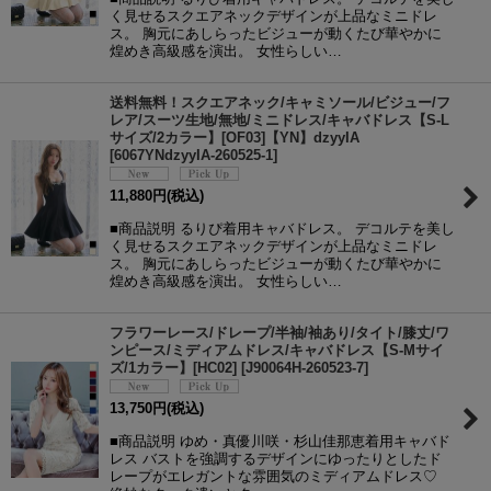
く見せるスクエアネックデザインが上品なミニドレ
ス。 胸元にあしらったビジューが動くたび華やかに
煌めき高級感を演出。 女性らしい…
送料無料！スクエアネック/キャミソール/ビジュー/フ
レア/スーツ生地/無地/ミニドレス/キャバドレス【S-L
サイズ/2カラー】[OF03]【YN】dzyyIA
[
6067YNdzyyIA-260525-1
]
11,880
円
(税込)
■商品説明 るりぴ着用キャバドレス。 デコルテを美し
く見せるスクエアネックデザインが上品なミニドレ
ス。 胸元にあしらったビジューが動くたび華やかに
煌めき高級感を演出。 女性らしい…
フラワーレース/ドレープ/半袖/袖あり/タイト/膝丈/ワ
ンピース/ミディアムドレス/キャバドレス【S-Mサイ
ズ/1カラー】[HC02]
[
J90064H-260523-7
]
13,750
円
(税込)
■商品説明 ゆめ・真優川咲・杉山佳那恵着用キャバド
レス バストを強調するデザインにゆったりとしたド
レープがエレガントな雰囲気のミディアムドレス♡