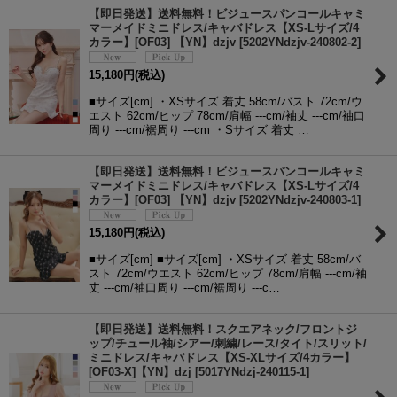
【即日発送】送料無料！ビジュースパンコールキャミ
マーメイドミニドレス/キャバドレス【XS-Lサイズ/4
カラー】[OF03] 【YN】dzjv
[
5202YNdzjv-240802-2
]
15,180
円
(税込)
■サイズ[cm] ・XSサイズ 着丈 58cm/バスト 72cm/ウ
エスト 62cm/ヒップ 78cm/肩幅 ---cm/袖丈 ---cm/袖口
周り ---cm/裾周り ---cm ・Sサイズ 着丈 …
【即日発送】送料無料！ビジュースパンコールキャミ
マーメイドミニドレス/キャバドレス【XS-Lサイズ/4
カラー】[OF03] 【YN】dzjv
[
5202YNdzjv-240803-1
]
15,180
円
(税込)
■サイズ[cm] ■サイズ[cm] ・XSサイズ 着丈 58cm/バ
スト 72cm/ウエスト 62cm/ヒップ 78cm/肩幅 ---cm/袖
丈 ---cm/袖口周り ---cm/裾周り ---c…
【即日発送】送料無料！スクエアネック/フロントジ
ップ/チュール袖/シアー/刺繍/レース/タイト/スリット/
ミニドレス/キャバドレス【XS-XLサイズ/4カラー】
[OF03-X]【YN】dzj
[
5017YNdzj-240115-1
]