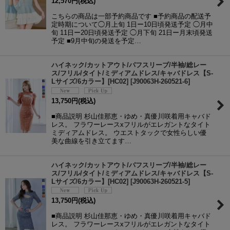
12,570
円
(税込)
こちらの商品は一部予約商品です ■予約商品の配送予
定時期について◯月上旬 1日ー10日頃発送予定 ◯月中
旬 11日ー20日頃発送予定 ◯月下旬 21日ー月末頃発送
予定 ■9月中旬の発送を予定…
ハイネック/カットアウト/パフスリーブ/半袖/総レー
ス/フリル/タイト/ミディアムドレス/キャバドレス【S-
Lサイズ/6カラー】[HC02]
[
J90063H-260521-6
]
13,750
円
(税込)
■商品説明 杉山佳那恵・ゆめ・真優川咲着用キャバド
レス。 フラワーレースxフリルがエレガントなタイト
ミディアムドレス。 ウエストタックで女性らしい優
美な曲線を引き立てます…
ハイネック/カットアウト/パフスリーブ/半袖/総レー
ス/フリル/タイト/ミディアムドレス/キャバドレス【S-
Lサイズ/6カラー】[HC02]
[
J90063H-260521-5
]
13,750
円
(税込)
■商品説明 杉山佳那恵・ゆめ・真優川咲着用キャバド
レス。 フラワーレースxフリルがエレガントなタイト