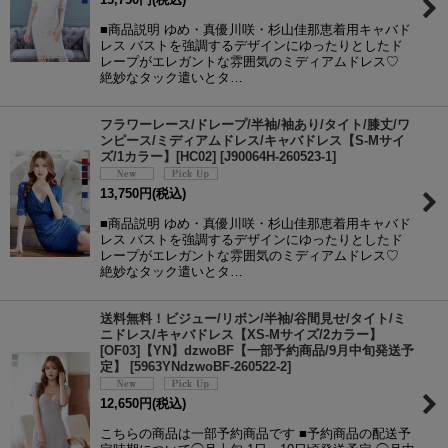
■商品説明 ゆめ・真優川咲・杉山佳那恵着用キャバド
レス バストを強調するデザインにゆったりとしたド
レープがエレガントな雰囲気のミディアムドレス♡
絶妙なタック遣いとタ…
フラワーレース/ドレープ/半袖/袖あり/タイト/膝丈/ワ
ンピース/ミディアムドレス/キャバドレス【S-Mサイ
ズ/1カラー】[HC02]
[
J90064H-260523-1
]
13,750
円
(税込)
■商品説明 ゆめ・真優川咲・杉山佳那恵着用キャバド
レス バストを強調するデザインにゆったりとしたド
レープがエレガントな雰囲気のミディアムドレス♡
絶妙なタック遣いとタ…
送料無料！ビジュー/リボン/半袖/谷間見せ/タイト/ミ
ニドレス/キャバドレス【XS-Mサイズ/2カラー】
[OF03]【YN】dzwoBF【一部予約商品/9月中旬発送予
定】
[
5963YNdzwoBF-260522-2
]
12,650
円
(税込)
こちらの商品は一部予約商品です ■予約商品の配送予