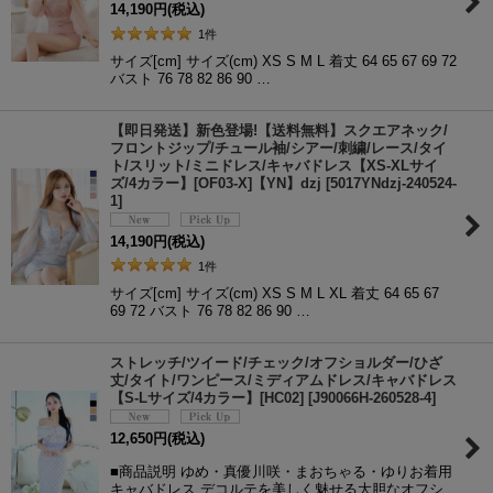
14,190
円
(税込)
1
件
サイズ[cm] サイズ(cm) XS S M L 着丈 64 65 67 69 72
バスト 76 78 82 86 90 …
【即日発送】新色登場!【送料無料】スクエアネック/
フロントジップ/チュール袖/シアー/刺繍/レース/タイ
ト/スリット/ミニドレス/キャバドレス【XS-XLサイ
ズ/4カラー】[OF03-X]【YN】dzj
[
5017YNdzj-240524-
1
]
14,190
円
(税込)
1
件
サイズ[cm] サイズ(cm) XS S M L XL 着丈 64 65 67
69 72 バスト 76 78 82 86 90 …
ストレッチ/ツイード/チェック/オフショルダー/ひざ
丈/タイト/ワンピース/ミディアムドレス/キャバドレス
【S-Lサイズ/4カラー】[HC02]
[
J90066H-260528-4
]
12,650
円
(税込)
■商品説明 ゆめ・真優川咲・まおちゃる・ゆりお着用
キャバドレス デコルテを美しく魅せる大胆なオフシ