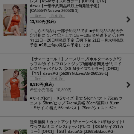
レス【XS-Mサイズ/6カラー】[OF03] 【YN】
dzwu【一部予約商品/9月上旬発送予定】
[
CA5554YNdzwu-260526-1
]
13,750
円
(税込)
こちらの商品は一部予約商品です ■予約商品の配送予
定時期について◯月上旬 1日ー10日頃発送予定 ◯月中
旬 11日ー20日頃発送予定 ◯月下旬 21日ー月末頃発送
予定 ■9月上旬の発送を予定してお…
【サマーセール！】ノースリーブ/ホルターネック/ワ
ッフル/タイト/フロントジップ/無地/谷間見せ/ミニド
レス/キャバドレス【XS-Mサイズ/1カラー】[OF03]
【YN】dzwsAG
[
5628YNdzwsAG-260526-1
]
8,910
円
(税込)
希望小売価格
:
10,890
円
■サイズ[cm] ・XSサイズ 着丈 54cm/バスト 75cm/ウ
エスト 58cm/ヒップ 74cm/肩幅 30cm/裾周り 81cm
・Sサイズ 着丈 56cm/バスト 79cm/ウエスト 62c…
送料無料！カットアウト/チェーンベルト/半袖/タイト/
ワッフル/ミニドレス/キャバドレス【XS-Mサイズ/1カ
ラー】[OF01] 【SB】dzcuAG
[
3368SBdzcuAG-