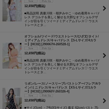
12,650
円
(税込)
■商品説明 真優川咲・桜伊みやこ・ゆめ着用キャバド
レス デコルテを美しく魅せる大胆なオフショルデザ
インが目を引くツイードミディアムドレス♡ ウエス
トレースとタ…
オフショル/ツイード/ウエストレース/ひざ丈/タイト/
ミディアムドレス/キャバドレス【S-Lサイズ/4カラ
ー】[HC02]
[
J90067H-260528-1
]
12,650
円
(税込)
■商品説明 真優川咲・桜伊みやこ・ゆめ着用キャバド
レス デコルテを美しく魅せる大胆なオフショルデザ
インが目を引くツイードミディアムドレス♡ ウエス
トレースとタ…
リボン/レース/ノースリーブ/バストシアー/フレア/Aラ
イン/ミニドレス/キャバドレス【XS-Lサイズ/1カラ
ー】[HC02]
[
J90060Y-260326-4
]
12,650
円
(税込)
■サイズ[cm] ・7号(XSサイズ) 着丈 62cm/バスト 75-