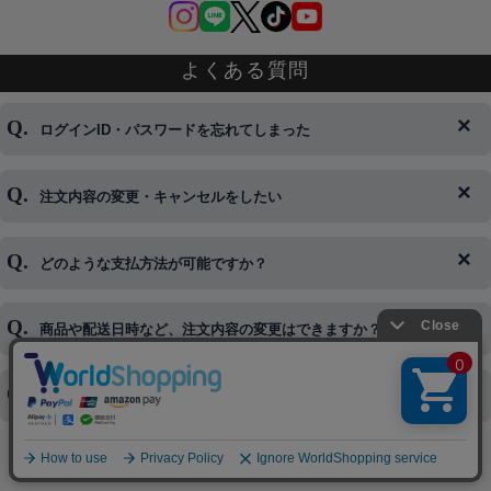
よくある質問
ログインID・パスワードを忘れてしまった
注文内容の変更・キャンセルをしたい
◆下記ページより、ログインIDの変更が可能です。
ログイン情報をお忘れの方はコチラ＞＞
どのような支払方法が可能ですか？
◆即日発送を行なっている関係上、午後以降のご連絡やキャンセル
はご対応できない場合がございます。
ご希望の場合は、お早めにご連絡を頂けますようお願い致します。
商品や配送日時など、注文内容の変更はできますか？
※発送後、発送準備が完了しお手続きが間に合わない場合は変更、
◆代金引換・クレジットカード・携帯キャリア決済・おねだり決
キャンセルをお断りさせて頂くことはがありますのであらかじめご
済・AmazonPayなどがございます。
了承ください。
領収書を発行してほしい
◆商品発送前の変更は承っております。
すでに発送手配済みで、変更処理が間に合わない場合はご容赦くだ
さい。
その他よくある質問はこちら▼
◆領収書はご希望頂いた場合のみ発行しております。