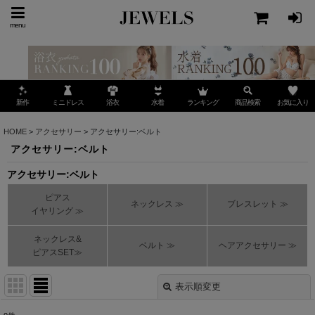
menu
ミニドレス
ランキング
お気に入り
新作
浴衣
水着
商品検索
HOME
>
アクセサリー
>
アクセサリー:ベルト
アクセサリー:ベルト
アクセサリー:ベルト
ピアス
ネックレス ≫
ブレスレット ≫
イヤリング ≫
ネックレス&
ベルト ≫
ヘアアクセサリー ≫
ピアスSET≫
表示順変更
閉じる