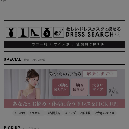
0
件
表示数
:
並び順
:
絞り込む
SPECIAL
特集・お悩み解決
#二の腕
#ウエスト
#谷間見せ
#ヒップ
#低身長
#大きいサイズ
PICK UP
ピックアップ