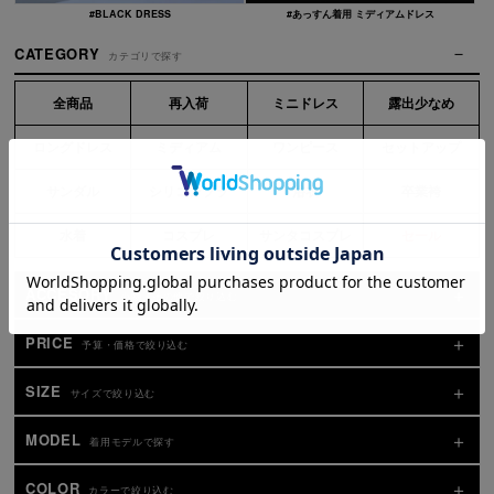
#BLACK DRESS
#あっすん着用 ミディアムドレス
CATEGORY
カテゴリで探す
全商品
再入荷
ミニドレス
露出少なめ
ロングドレス
ミディアム
ワンピース
セットアップ
サンダル
シリコンブラ
浴衣
卒業袴
水着
コスプレ
サンタコスプレ
セール
ACCESORY
小物・その他で絞り込む
PRICE
予算・価格で絞り込む
SIZE
サイズで絞り込む
MODEL
着用モデルで探す
COLOR
カラーで絞り込む