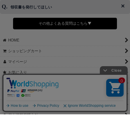
了承ください。
領収書を発行してほしい
◆商品発送前の変更は承っております。
すでに発送手配済みで、変更処理が間に合わない場合はご容赦くだ
さい。
その他よくある質問はこちら▼
◆領収書はご希望頂いた場合のみ発行しております。
【これからご注文する場合】
HOME
STEP2「お届け先・お支払い」ページにて備考欄に下記の記載をお
願いします。
ショッピングカート
①領収書希望
②宛名（空欄は上様は不可）
マイページ
③但し書き（空欄やお品代は不可）
＞詳細は画像をタップ＜
お気に入り
【すでにご注文が完了している場合】
特定商取引法表示
①お電話・メール・LINEにて領収書希望の連絡をお願い致します
②後日、郵送にて領収書を送らせて頂きます。
ご利用案内
【マイページから発行する場合】
お問い合せ
①マイページから購入履歴→購入内容→領収書発行を選択。
②後日、郵送にて領収書を送らせて頂きます。
個人情報保護方針