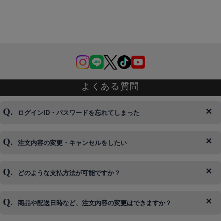
よくある質問
ログインID・パスワードを忘れてしまった
注文内容の変更・キャンセルをしたい
◆下記ページより、ログインIDの変更が可能です。
ログイン情報をお忘れの方はコチラ＞＞
どのような支払方法が可能ですか？
◆即日発送を行なっている関係上、午後以降のご連絡やキャンセル
はご対応できない場合がございます。
ご希望の場合は、お早めにご連絡を頂けますようお願い致します。
商品や配送日時など、注文内容の変更はできますか？
※発送後、発送準備が完了しお手続きが間に合わない場合は変更、
◆代金引換・クレジットカード・携帯キャリア決済・おねだり決
キャンセルをお断りさせて頂くことはがありますのであらかじめご
済・AmazonPayなどがございます。