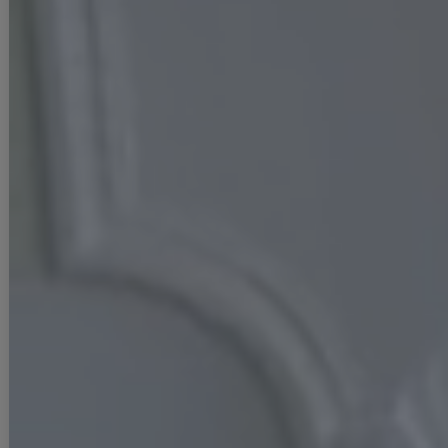
#ITEM KEYWORD
#ブルー
#ホワイト
#ネクスト銀座 ゆめ
#ミニドレス/ミニ丈
#セットアップ(クロップド丈)
#刺繍レース
#キャミ
#谷間見せ(魅せ)
#背中見せ(魅せ)
#タイト
#スイート・可愛い(かわいい)系
#JEWELSトレンド