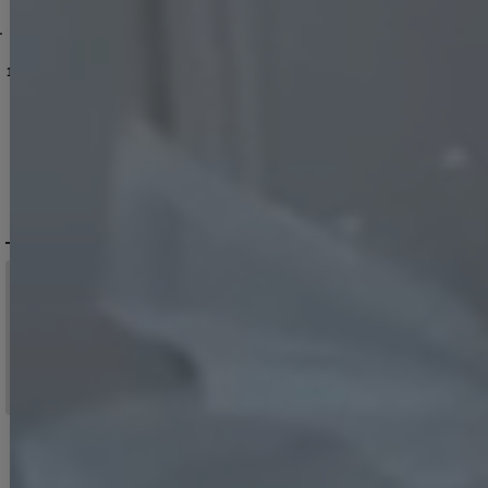
AG-260801-1-CC
-XLサイズ/4カラー】[OF01]【SB】dzquAG
]
【送料無料!】【即日発送】新色登場!リボンチェーンツイードセットアップキャミドレス/キャバドレス【XS-Lサイズ/6カラー】[OF03] 【YN】dzw
[
6013YNdzjvBF-260708-1-CC
[
AG5423YNdzwg-250825-2
送料無料!キャミソール/パイピング/リボンチョーカー/Aライン/小花柄/デニム/バイカラー/セットアップ/ミニドレス/キャバドレス【XS-Mサイズ/2カラー】[OF03]【YN】dzwvAG【一部予約商品/9月上旬発送予定】
]
[
5847YNdzwvAG
]
【即日発送】送料無料！ラメホルターネックスリットタイトミニドレス/キャバドレス【XS-Mサイズ/2カラー】[OF03]【YN】dzcv
12,980
円
(税込)
14,190
円
(税込)
13,970
円
(税込)
DELIVERY
配送について
税込11,000
送料無料
円以上ご注文で
15:00まで
当日発送
のご注文
※日曜祝日は除く。15時以降は翌営業日発送となります。
＞ 地域別の配達日数目安・詳細はこちら
MENU / GUIDE
メニュー・お買い物ガイド