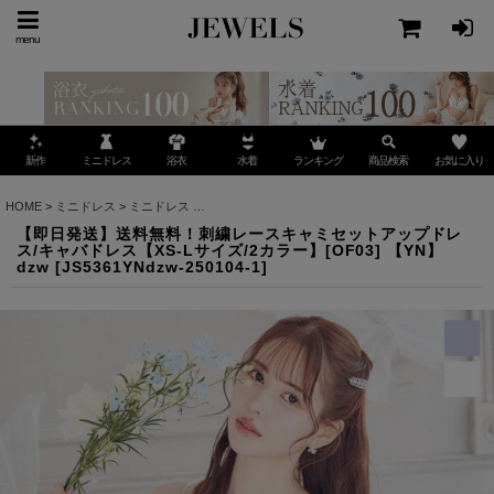
menu
ミニドレス
ランキング
お気に入り
新作
浴衣
水着
商品検索
HOME
>
ミニドレス
>
ミニドレス
>
【即日発送】送料無料！刺繍レースキャミセットアップドレス
【即日発送】送料無料！刺繍レースキャミセットアップドレ
ス/キャバドレス【XS-Lサイズ/2カラー】[OF03] 【YN】
dzw
[
JS5361YNdzw-250104-1
]