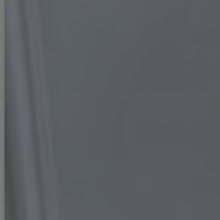
■ご注意
▼サイズは全て平置きの採寸となっておりますが、若干の誤差が生じる
場合がございます。
▼サイズ違いによる交換は可能ですが、手数料はお客様のご負担となり
ます。サイズ違い・イメージ違いによる返品は承ることができません。
▼商品の特性上、生地の取り位置により柄の出方・ニュアンスなど多少
の個体差が生じ、画像と表情が異なることがございます。また柄が縫い
合わせ部分で必ずしも合っていないことがございます。
▼長時間濡れたままで重ねて置いたり、摩擦（特に湿った状態での摩
擦）や、汗や雨などでぬれた時は他の衣料等に移染する場合がございま
すのでお気を付け下さいませ。
ご使用方法やご使用環境によって色移りをする可能性がございます。そ
の際の責任は負いかねますのでご了承くださいませ。
▼配色デザインの商品は、色落ち・色移りしやすいため、 洗濯の際はク
リーニング店とご相談の上、目立たない部分で試してから行ってくださ
い。 汚れた部分は部分洗いをしていただくことをおすすめいたします。
▼アクセサリー別途
◆採寸・size表記について