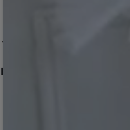
モデル愛用！谷間メイクが実現する激盛りぷるぷる肉厚シリコンブラ[OF08-U]
1,078
円
(税込)
【Angel R/エンジェルアール】ビッグストーンサークルビジューヘアピン[OF02C-U]
[
JS5363YNdzw-250104-1
]
[
5162YNdzj-241226-1
[
ベーシックグリッターパンプス/14cmヒール【2カラー/7サイズ】[OF02]
AR
]
7
件
4,950
円
(税込)
7,920
円
(税込)
2
件
人気ランキング (セットアップ)
No.13
No.14
No.15