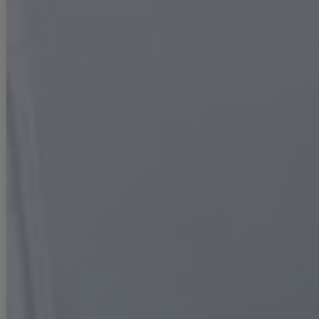
■商品説明
ゆめ着用キャバドレス
刺繍が綺麗なセットアップドレス
デコルテのビジューがキラキラで可愛い
大胆な谷間見せがセクシーな1枚◎
■カラー
ブルー(青色)
ホワイト(白色)
■モデル
ゆめ
身長：160cm
着用サイズ：Sサイズ
着用ヒール：14.5cm