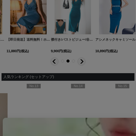
【即日発送】送料無料！ホルターネック/ドレープ/ラメ/無地/ストレッチ/タイト/セットアップ/ミディアムドレス/キャバドレス【S-Mサイズ/2カラー】[OF03]【YN】dzwsFV
襟付き/バストビジュー/谷間見せ/背中見せ/ノースリーブ/ラメ生地/ストレッチ/タイト/スリット/ミディアムドレス/キャバドレス【S-Mサイズ/2カラー】[OF03]【IM】dzmgFV
[
5973YNdzqvCAS-26060
[
5977
アシメネックキャミソールタイトミディアムドレス/キャバドレス【S-Lサイズ/2カラー】[OF03] 【IM】dzc
11,880
円
(税込)
9,900
円
(税込)
10,890
円
(税込)
人気ランキング (セットアップ)
No.13
No.14
No.15
【即日発送】送料無料！ラメホルターネックスリットタイトミニドレス/キャバドレス【XS-Mサイズ/2カラー】[OF03]【YN】dzcv
【即日発送】送料無料！ドレープ/カウルネック/セットアップ/2ピース/リボン/谷間見せ/ノースリーブ/インナーパンツ/ミニドレス/キャバドレス【S-Mサイズ/2カラー】[OF03]【YN】dzozjSK
【即日発送】送料無料!パール襟フロントジップセットアップタイトミニドレス/キャバドレス【XS-XLサイズ/ 4カラー】[OF01] 【SB】dzwIA