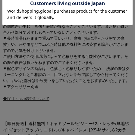
場合がございます。
▼サイズ違いによる交換は可能ですが、手数料はお客様のご負担となり
ます。サイズ違い・イメージ違いによる返品は承ることができません。
▼商品の特性上、生地の取り位置により柄の出方・ニュアンスなど多少
の個体差が生じ、画像と表情が異なることがございます。また柄が縫い
合わせ部分で必ずしも合っていないことがございます。
▼長時間濡れたままで重ねて置いたり、摩擦（特に湿った状態での摩
擦）や、汗や雨などでぬれた時は他の衣料等に移染する場合がございま
すのでお気を付け下さいませ。
ご使用方法やご使用環境によって色移りをする可能性がございます。そ
の際の責任は負いかねますのでご了承くださいませ。
▼配色デザインの商品は、色落ち・色移りしやすいため、 洗濯の際はク
リーニング店とご相談の上、目立たない部分で試してから行ってくださ
い。 汚れた部分は部分洗いをしていただくことをおすすめいたします。
▼アクセサリー別途
◆採寸・size表記について