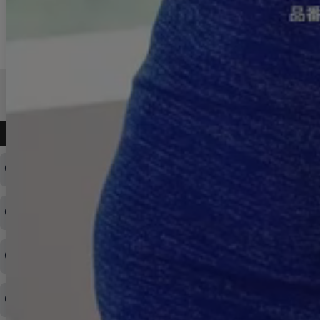
よくある質問
ログインID・パスワードを忘れてしまった
注文内容の変更・キャンセルをしたい
◆下記ページより、ログインIDの変更が可能です。
ログイン情報をお忘れの方はコチラ＞＞
どのような支払方法が可能ですか？
◆即日発送を行なっている関係上、午後以降のご連絡やキャンセル
はご対応できない場合がございます。
ご希望の場合は、お早めにご連絡を頂けますようお願い致します。
商品や配送日時など、注文内容の変更はできますか？
※発送後、発送準備が完了しお手続きが間に合わない場合は変更、
◆代金引換・クレジットカード・携帯キャリア決済・おねだり決
キャンセルをお断りさせて頂くことはがありますのであらかじめご
済・AmazonPayなどがございます。