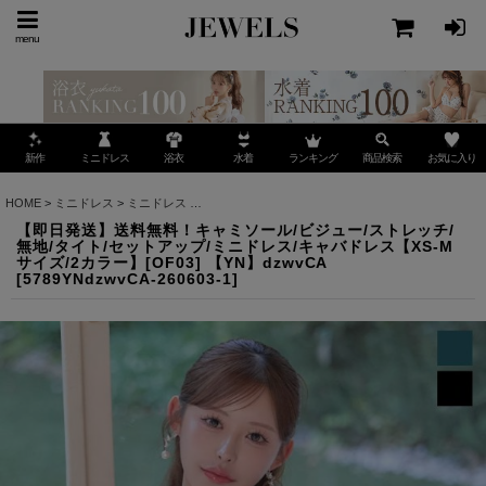
menu
ミニドレス
ランキング
お気に入り
新作
浴衣
水着
商品検索
HOME
>
ミニドレス
>
ミニドレス
>
【即日発送】送料無料！キャミソール/ビジュー/ストレッチ
【即日発送】送料無料！キャミソール/ビジュー/ストレッチ/
無地/タイト/セットアップ/ミニドレス/キャバドレス【XS-M
サイズ/2カラー】[OF03] 【YN】dzwvCA
[
5789YNdzwvCA-260603-1
]