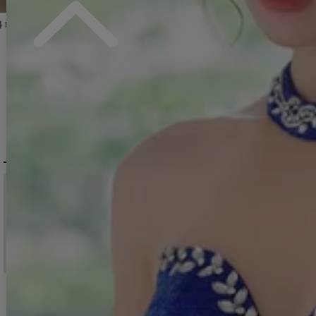
13,970
円
(税込)
11,880
円
(税込)
12,980
円
(税込)
1
jvAG-260727-1
カラー】[OF03]【YN】dzcvBF
]
[
]
3551SBdzquAG-260706-1
]
[
5045YNdzw-260115-1
[
6022YNdz
]
DELIVERY
配送について
税込11,000
送料無料
円以上ご注文で
15:00まで
当日発送
のご注文
※日曜祝日は除く。15時以降は翌営業日発送となります。
＞ 地域別の配達日数目安・詳細はこちら
MENU / GUIDE