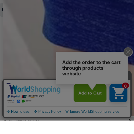
了承ください。
領収書を発行してほしい
◆商品発送前の変更は承っております。
すでに発送手配済みで、変更処理が間に合わない場合はご容赦くだ
さい。
その他よくある質問はこちら▼
◆領収書はご希望頂いた場合のみ発行しております。
【これからご注文する場合】
HOME
STEP2「お届け先・お支払い」ページにて備考欄に下記の記載をお
願いします。
ショッピングカート
①領収書希望
②宛名（空欄は上様は不可）
マイページ
③但し書き（空欄やお品代は不可）
＞詳細は画像をタップ＜
お気に入り
【すでにご注文が完了している場合】
特定商取引法表示
①お電話・メール・LINEにて領収書希望の連絡をお願い致します
②後日、郵送にて領収書を送らせて頂きます。
ご利用案内
【マイページから発行する場合】
お問い合せ
①マイページから購入履歴→購入内容→領収書発行を選択。
②後日、郵送にて領収書を送らせて頂きます。
個人情報保護方針