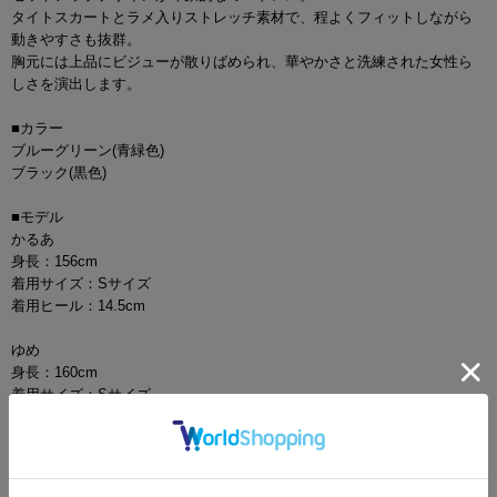
タイトスカートとラメ入りストレッチ素材で、程よくフィットしながら
動きやすさも抜群。
胸元には上品にビジューが散りばめられ、華やかさと洗練された女性ら
しさを演出します。
■カラー
ブルーグリーン(青緑色)
ブラック(黒色)
■モデル
かるあ
身長：156cm
着用サイズ：Sサイズ
着用ヒール：14.5cm
ゆめ
身長：160cm
着用サイズ：Sサイズ
着用ヒール：14.5cm
■ご注意
▼サイズは全て平置きの採寸となっておりますが、若干の誤差が生じる