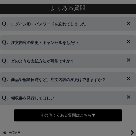
よくある質問
ログインID・パスワードを忘れてしまった
注文内容の変更・キャンセルをしたい
◆下記ページより、ログインIDの変更が可能です。
ログイン情報をお忘れの方はコチラ＞＞
どのような支払方法が可能ですか？
◆即日発送を行なっている関係上、午後以降のご連絡やキャンセル
はご対応できない場合がございます。
ご希望の場合は、お早めにご連絡を頂けますようお願い致します。
商品や配送日時など、注文内容の変更はできますか？
※発送後、発送準備が完了しお手続きが間に合わない場合は変更、
◆代金引換・クレジットカード・携帯キャリア決済・おねだり決
キャンセルをお断りさせて頂くことはがありますのであらかじめご
済・AmazonPayなどがございます。
了承ください。
領収書を発行してほしい
◆商品発送前の変更は承っております。
すでに発送手配済みで、変更処理が間に合わない場合はご容赦くだ
さい。
その他よくある質問はこちら▼
◆領収書はご希望頂いた場合のみ発行しております。
【これからご注文する場合】
HOME