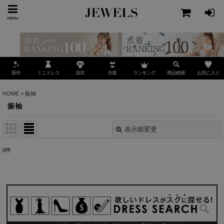
menu
ミニドレス
ランキング
お気に入り
新作
浴衣
水着
商品検索
HOME
>
振袖
振袖
表示順変更
閉じる
0
件
サブカテゴリ
:
表示数
:
並び順
: