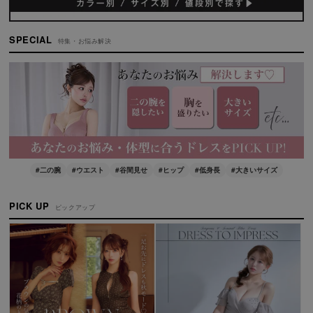
絞り込む
SPECIAL
特集・お悩み解決
#二の腕
#ウエスト
#谷間見せ
#ヒップ
#低身長
#大きいサイズ
PICK UP
ピックアップ