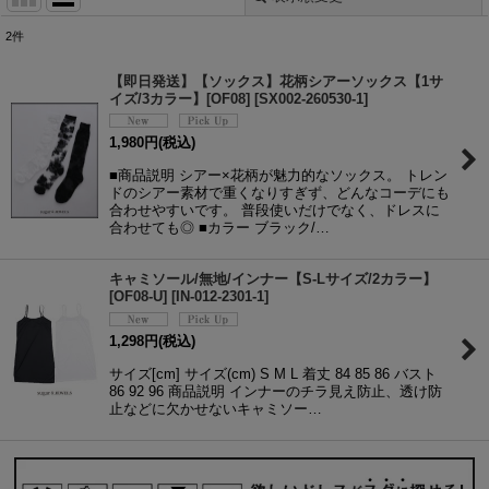
2
件
表示数
:
【即日発送】【ソックス】花柄シアーソックス【1サ
イズ/3カラー】[OF08]
[
SX002-260530-1
]
並び順
:
1,980
円
(税込)
■商品説明 シアー×花柄が魅力的なソックス。 トレン
絞り込む
ドのシアー素材で重くなりすぎず、どんなコーデにも
合わせやすいです。 普段使いだけでなく、ドレスに
合わせても◎ ■カラー ブラック/…
キャミソール/無地/インナー【S-Lサイズ/2カラー】
[OF08-U]
[
IN-012-2301-1
]
1,298
円
(税込)
サイズ[cm] サイズ(cm) S M L 着丈 84 85 86 バスト
86 92 96 商品説明 インナーのチラ見え防止、透け防
止などに欠かせないキャミソー…