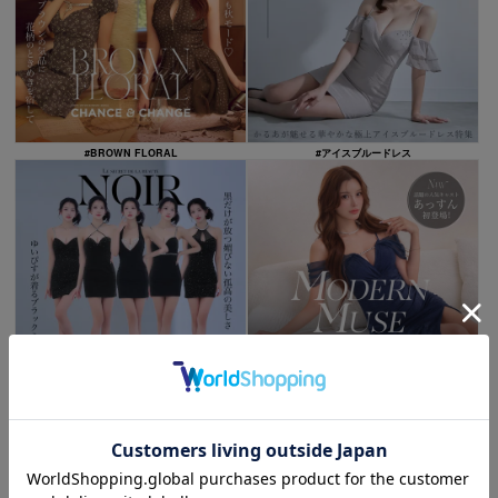
#BROWN FLORAL
#アイスブルードレス
#BLACK DRESS
#あっすん着用 ミディアムドレス
CATEGORY
カテゴリで探す
全商品
再入荷
ミニドレス
露出少なめ