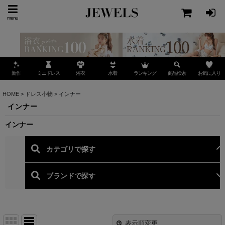
menu
ミニドレス
ランキング
お気に入り
新作
浴衣
水着
商品検索
HOME
>
ドレス小物
>
インナー
インナー
インナー
表示順変更
閉じる