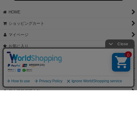
【これからご注文する場合】
HOME
STEP2「お届け先・お支払い」ページにて備考欄に下記の記載をお
願いします。
ショッピングカート
①領収書希望
②宛名（空欄は上様は不可）
マイページ
③但し書き（空欄やお品代は不可）
＞詳細は画像をタップ＜
お気に入り
【すでにご注文が完了している場合】
特定商取引法表示
①お電話・メール・LINEにて領収書希望の連絡をお願い致します
②後日、郵送にて領収書を送らせて頂きます。
ご利用案内
【マイページから発行する場合】
お問い合せ
①マイページから購入履歴→購入内容→領収書発行を選択。
②後日、郵送にて領収書を送らせて頂きます。
個人情報保護方針
PCサイト
Copyright(C)2026 jewels Corporation.All Rights Reserved.
【掲載の記事・写真・イラストなどの無断複写・転載等を禁じます。】