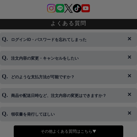
よくある質問
ログインID・パスワードを忘れてしまった
注文内容の変更・キャンセルをしたい
◆下記ページより、ログインIDの変更が可能です。
ログイン情報をお忘れの方はコチラ＞＞
どのような支払方法が可能ですか？
◆即日発送を行なっている関係上、午後以降のご連絡やキャンセル
はご対応できない場合がございます。
ご希望の場合は、お早めにご連絡を頂けますようお願い致します。
商品や配送日時など、注文内容の変更はできますか？
※発送後、発送準備が完了しお手続きが間に合わない場合は変更、
◆代金引換・クレジットカード・携帯キャリア決済・おねだり決
キャンセルをお断りさせて頂くことはがありますのであらかじめご
済・AmazonPayなどがございます。
了承ください。
領収書を発行してほしい
◆商品発送前の変更は承っております。
すでに発送手配済みで、変更処理が間に合わない場合はご容赦くだ
さい。
その他よくある質問はこちら▼
◆領収書はご希望頂いた場合のみ発行しております。