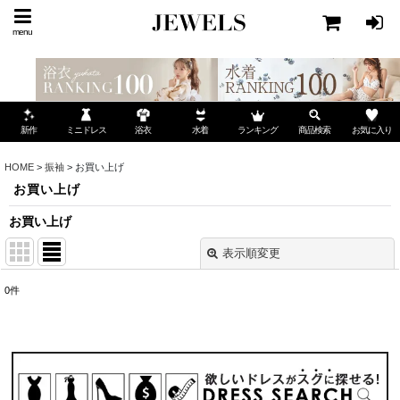
menu
ミニドレス
ランキング
お気に入り
新作
浴衣
水着
商品検索
HOME
>
振袖
>
お買い上げ
お買い上げ
お買い上げ
表示順変更
閉じる
0
件
表示数
:
並び順
: