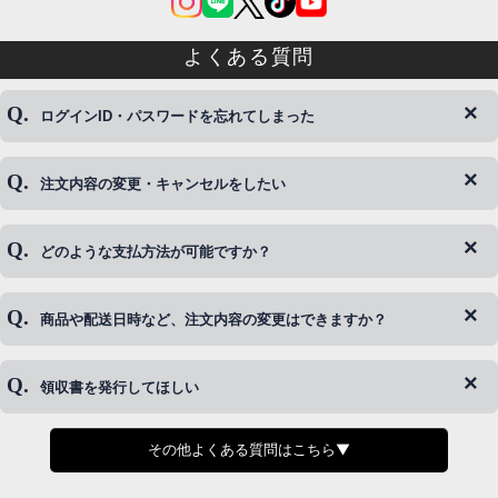
よくある質問
ログインID・パスワードを忘れてしまった
注文内容の変更・キャンセルをしたい
◆下記ページより、ログインIDの変更が可能です。
ログイン情報をお忘れの方はコチラ＞＞
どのような支払方法が可能ですか？
◆即日発送を行なっている関係上、午後以降のご連絡やキャンセル
はご対応できない場合がございます。
ご希望の場合は、お早めにご連絡を頂けますようお願い致します。
商品や配送日時など、注文内容の変更はできますか？
※発送後、発送準備が完了しお手続きが間に合わない場合は変更、
◆代金引換・クレジットカード・携帯キャリア決済・おねだり決
キャンセルをお断りさせて頂くことはがありますのであらかじめご
済・AmazonPayなどがございます。
了承ください。
領収書を発行してほしい
◆商品発送前の変更は承っております。
すでに発送手配済みで、変更処理が間に合わない場合はご容赦くだ
さい。
その他よくある質問はこちら▼
◆領収書はご希望頂いた場合のみ発行しております。