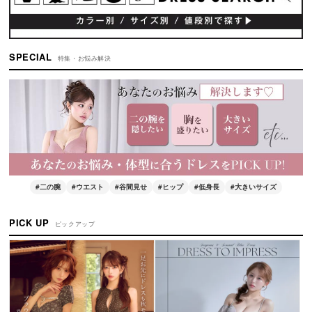
絞り込む
SPECIAL
特集・お悩み解決
#二の腕
#ウエスト
#谷間見せ
#ヒップ
#低身長
#大きいサイズ
PICK UP
ピックアップ