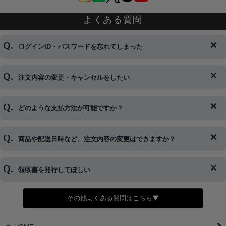
よくある質問
ログインID・パスワードを忘れてしまった
注文内容の変更・キャンセルをしたい
◆下記ページより、ログインIDの変更が可能です。
ログイン情報をお忘れの方はコチラ＞＞
どのような支払方法が可能ですか？
◆即日発送を行なっている関係上、午後以降のご連絡やキャンセル
はご対応できない場合がございます。
ご希望の場合は、お早めにご連絡を頂けますようお願い致します。
商品や配送日時など、注文内容の変更はできますか？
※発送後、発送準備が完了しお手続きが間に合わない場合は変更、
◆代金引換・クレジットカード・携帯キャリア決済・おねだり決
キャンセルをお断りさせて頂くことはがありますのであらかじめご
済・AmazonPayなどがございます。
了承ください。
領収書を発行してほしい
◆商品発送前の変更は承っております。
すでに発送手配済みで、変更処理が間に合わない場合はご容赦くだ
さい。
その他よくある質問はこちら▼
◆領収書はご希望頂いた場合のみ発行しております。
【これからご注文する場合】