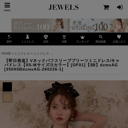
menu
ミニドレス
ランキング
お気に入り
新作
浴衣
水着
商品検索
HOME
>
ミニドレス
>
ミニドレス
>
【即日発送】Vネックパフスリーブプリーツミニドレス/キャ
【即日発送】Vネックパフスリーブプリーツミニドレス/キャ
バドレス【XS-Mサイズ/2カラー】[OF01]【SB】dzmsAG
[
3509SBdzmsAG-260226-1
]