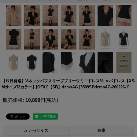
【即日発送】Vネックパフスリーブプリーツミニドレス/キャバドレス【XS-
Mサイズ/2カラー】[OF01]【SB】dzmsAG
[
3509SBdzmsAG-260226-1
]
販売価格
:
10,890
円
(税込)
カラー/サイズ
在庫