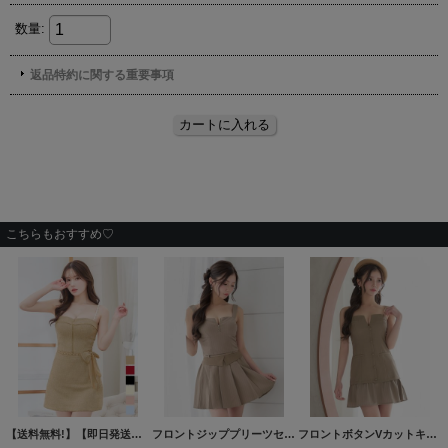
こちらもおすすめ♡
【送料無料!】【即日発送】新色登場!リボンチェーンツイードセットアップキャミドレス/キャバドレス【XS-Lサイズ/6カラー】[OF03] 【YN】dzw
フロントジッププリーツセットアップドレス/キャバドレス【XS-Mサイズ/1カラー】[OF03]【YN】dzwAG
フロントボタンVカットキャミソールミニドレス/キャバドレス【XS-Lサイズ/1カラー】[OF03]【YN】dzwvAG