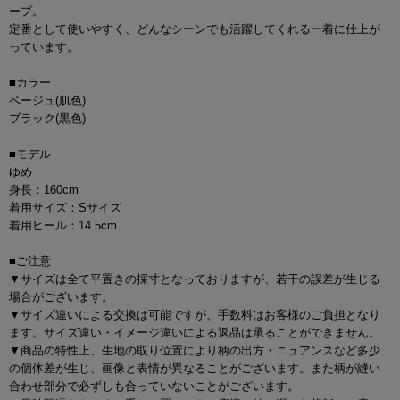
ープ。
定番として使いやすく、どんなシーンでも活躍してくれる一着に仕上が
っています。
■カラー
ベージュ(肌色)
ブラック(黒色)
■モデル
ゆめ
身長：160cm
着用サイズ：Sサイズ
着用ヒール：14.5cm
■ご注意
▼サイズは全て平置きの採寸となっておりますが、若干の誤差が生じる
場合がございます。
▼サイズ違いによる交換は可能ですが、手数料はお客様のご負担となり
ます。サイズ違い・イメージ違いによる返品は承ることができません。
▼商品の特性上、生地の取り位置により柄の出方・ニュアンスなど多少
の個体差が生じ、画像と表情が異なることがございます。また柄が縫い
合わせ部分で必ずしも合っていないことがございます。