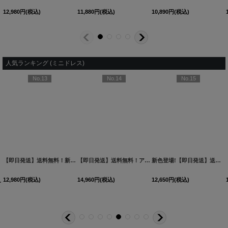
12,980
円
(税込)
11,880
円
(税込)
10,890
円
(税込)
人気ランキング (ミニドレス)
No.13
No.14
No.15
新色登場!【即日発送】送料無料!バックレースアップ/リボン/キャミソール/フレア/ミニドレス/キャバドレス【XS-Sサイズ/3カラー】[OF03]【YN】dzjvBF【一部予約商品/9月上旬発送予定】
12,650
円
(税込)
2YNdzwuAGO-260706-1
XS-Mサイズ/2カラー】[OF01]【SB】IA
[
3740SBdzmvSK-260721-1
]
【即日発送】送料無料！新色登場！ビジューキャミソールミニドレス/キャバドレス 【XS-Mサイズ / 10カラー】[OF03-X] 【YN】dzw
]
[
3761SBdzquAGO-260706-2
【即日発送】送料無料！アメスリ/ビジュー/シアー/シフォン/チュール/ティアード/フレア/ミニドレス/キャバドレス【XS-Mサイズ/2カラー】[OF03]【YN】dzwuBF
]
12,980
円
(税込)
14,960
円
(税込)