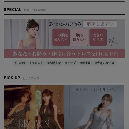
SPECIAL
特集・お悩み解決
#二の腕
#ウエスト
#谷間見せ
#ヒップ
#低身長
#大きいサイズ
PICK UP
ピックアップ