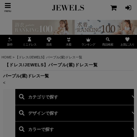
menu
ミニドレス
ランキング
お気に入り
新作
浴衣
水着
商品検索
HOME
>
【ドレス/JEWELS】パープル(紫)ドレス一覧
【ドレス/JEWELS】パープル(紫)ドレス一覧
パープル(紫)ドレス一覧
<