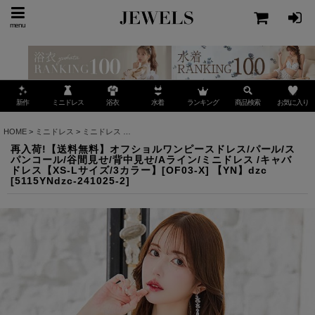
menu
ミニドレス
ランキング
お気に入り
新作
浴衣
水着
商品検索
HOME
>
ミニドレス
>
ミニドレス
>
再入荷!【送料無料】オフショルワンピースドレス/パール/ス
再入荷!【送料無料】オフショルワンピースドレス/パール/ス
パンコール/谷間見せ/背中見せ/Aライン/ミニドレス /キャバ
ドレス【XS-Lサイズ/3カラー】[OF03-X] 【YN】dzc
[
5115YNdzc-241025-2
]