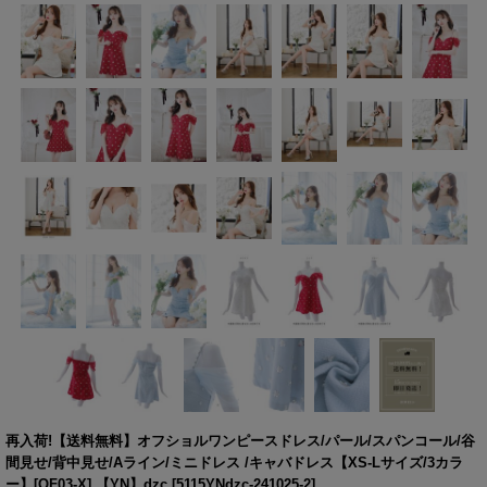
再入荷!【送料無料】オフショルワンピースドレス/パール/スパンコール/谷
間見せ/背中見せ/Aライン/ミニドレス /キャバドレス【XS-Lサイズ/3カラ
ー】[OF03-X] 【YN】dzc
[
5115YNdzc-241025-2
]