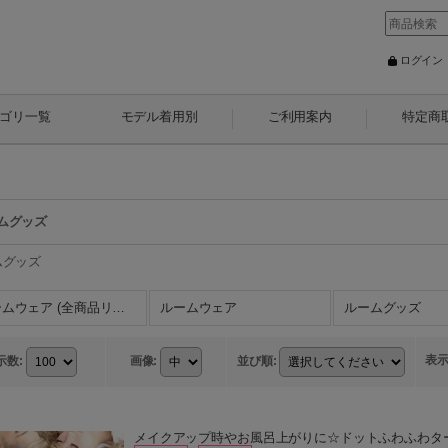
ログイン
ゴリ一覧
モデル着用別
ご利用案内
特定商
ムグッズ
ムグッズ
ルームウェア (全商品リスト)
ルームウェア
ルームグッズ
表
示数
:
画像
:
並び順
:
メイクアップ時やお風呂上がりに☆ドットふわふわターバ