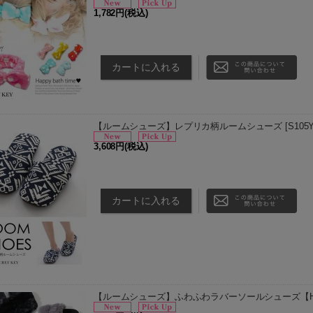
1,782円
(税込)
Happy bath time!! お風呂あがりやメイクアッ
わなので髪をすっきりまとめてくれます☆ ・カラー
【ルームシューズ】レプリカ柄ルームシューズ
[
S105
3,608円
(税込)
オシャレなレプリカ柄ルームシューズ 綿素材だから
イビー×ホワイト 【適応サイズ】 フリーサイズ(約24
【ルームシューズ】ふわふわラバーソールシューズ【H