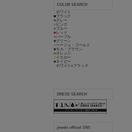
COLOR SEARCH
■
ホワイト
■
ブラック
■
グレー
■
ピンク
■
ブルー
■
レッド
■
パープル
■
グリーン
■
ベージュ・ゴールド
■
モカ・ブラウン
■
オレンジ
■
イエロー
■
ネイビー
■
ホワイトxブラック
DRESS SEARCH
jewels official SNS