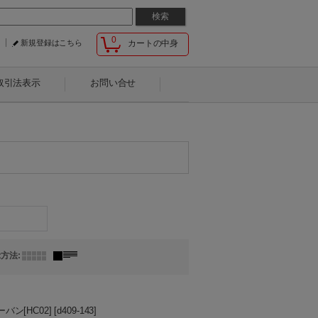
0
新規登録はこちら
カートの中身
取引法表示
お問い合せ
示方法
:
ン[HC02]
[
d409-143
]