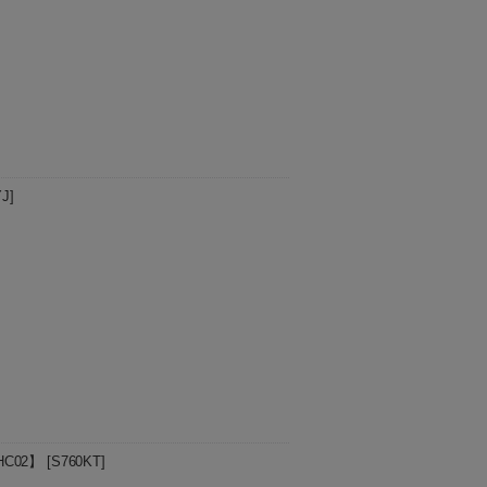
プの時に便利なヘアターバン♪ 柔らかくてふわふ
 グ…
YJ
]
オールシーズン使えます 【カラー】 ネ
cm) 【その他】 素材：綿 【ご注意】 …
C02】
[
S760KT
]