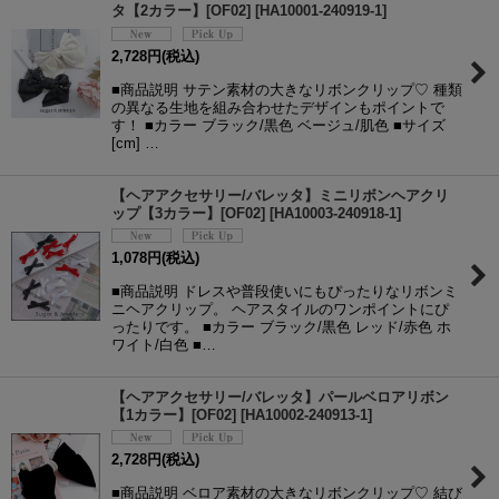
タ【2カラー】[OF02]
[
HA10001-240919-1
]
2,728
円
(税込)
■商品説明 サテン素材の大きなリボンクリップ♡ 種類
の異なる生地を組み合わせたデザインもポイントで
す！ ■カラー ブラック/黒色 ベージュ/肌色 ■サイズ
[cm] …
【ヘアアクセサリー/バレッタ】ミニリボンヘアクリ
ップ【3カラー】[OF02]
[
HA10003-240918-1
]
1,078
円
(税込)
■商品説明 ドレスや普段使いにもぴったりなリボンミ
ニヘアクリップ。 ヘアスタイルのワンポイントにぴ
ったりです。 ■カラー ブラック/黒色 レッド/赤色 ホ
ワイト/白色 ■…
【ヘアアクセサリー/バレッタ】パールベロアリボン
【1カラー】[OF02]
[
HA10002-240913-1
]
2,728
円
(税込)
■商品説明 ベロア素材の大きなリボンクリップ♡ 結び