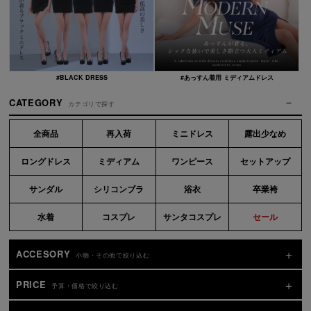
#BLACK DRESS
#あっすん着用 ミディアムドレス
CATEGORY
カテゴリで探す
全商品
再入荷
ミニドレス
露出少なめ
ロングドレス
ミディアム
ワンピース
セットアップ
サンダル
シリコンブラ
浴衣
卒業袴
水着
コスプレ
サンタコスプレ
セール
ACCESORY
小物・その他で絞り込む
PRICE
予算・価格で絞り込む