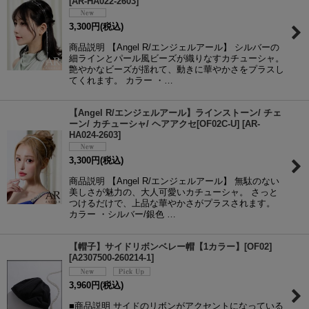
[
AR-HA022-2603
]
3,300
円
(税込)
商品説明 【Angel R/エンジェルアール】 シルバーの
細ラインとパール風ビーズが織りなすカチューシャ。
艶やかなビーズが揺れて、動きに華やかさをプラスし
てくれます。 カラー ・…
【Angel R/エンジェルアール】ラインストーン/ チェ
ーン/ カチューシャ/ ヘアアクセ[OF02C-U]
[
AR-
HA024-2603
]
3,300
円
(税込)
商品説明 【Angel R/エンジェルアール】 無駄のない
美しさが魅力の、大人可愛いカチューシャ。 さっと
つけるだけで、上品な華やかさがプラスされます。
カラー ・シルバー/銀色 …
【帽子】サイドリボンベレー帽【1カラー】[OF02]
[
A2307500-260214-1
]
3,960
円
(税込)
■商品説明 サイドのリボンがアクセントになっている