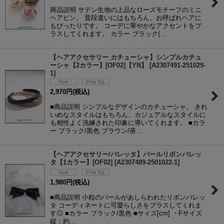
商品説明 サテン生地の上品なローズモチーフのミニ
ヘアピン。 普段遣いにはもちろん、お呼ばれヘアに
もぴったりです。 コーデに華やかなアクセントをプ
ラスしてくれます。 カラー ブラック(…
【ヘアアクセサリー カチューシャ】シンプルカチュ
ーシャ【2カラー】[OF02]【YN】
[
A2307491-251029-
1
]
2,970
円
(税込)
■商品説明 シンプルなデザインのカチューシャ。 きれ
いめなスタイルはもちろん、カジュアルなスタイルに
も相性よく洗練された印象に導いてくれます。 ■カラ
ー ブラック/黒色 ブラウン/茶…
【ヘアアクセサリー/バレッタ】パールリボンバレッ
タ【1カラー】[OF02]
[
A2307489-2501022-1
]
1,980
円
(税込)
■商品説明 小粒のパールがあしらわれたリボンバレッ
タ コーディネートに可愛らしさをプラスしてくれま
す◎ ■カラー ブラック/黒色 ■サイズ[cm] ・Fサイズ
縦：約…