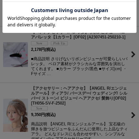
■商品説明 リボンとアイボリーカラーが今っぽいバレ
ッタ。 普段のお洋服にも合わせやすいアイテムで
す。 ■カラー アイボリー/肌色 ■サイズ[cm] ・Fサイ
ズ 縦：約…
【ヘアアクセサリー/バレッタ】リボンビジューベロ
アバレッタ【1カラー】[OF02]
[
A2307451-250210-1
]
2,178
円
(税込)
■商品説明 さりげないリボンビジューが可愛らしいバ
レッタ。 ベロア素材がクラシカルな雰囲気を演出し
てくれます。 ■カラー ブラック/黒色 ■サイズ[cm] ・
Fサイズ …
【アクセサリー：ヘアアクセ】【ANGEL R/エンジェ
ルアール】ティアラ/ バースデー/ ウェディング/ シル
バー/ ストーン/ ビジュー/ ヘアアクセ/ 髪飾り[OF02]
[
TH056-SV-F-2502
]
9,350
円
(税込)
商品説明 【ANGEL R/エンジェルアール】 宝石級の
輝きを放つビジューをふんだんに使用した上品なティ
アラ。 どんなドレスにも合わせやすい、シンプルな
デザインのヘアアクセサリーです…