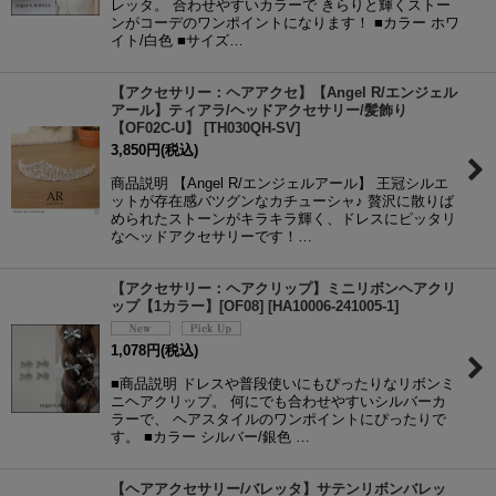
レッタ。 合わせやすいカラーで きらりと輝くストー
ンがコーデのワンポイントになります！ ■カラー ホワ
イト/白色 ■サイズ…
【アクセサリー：ヘアアクセ】【Angel R/エンジェル
アール】ティアラ/ヘッドアクセサリー/髪飾り
【OF02C-U】
[
TH030QH-SV
]
3,850
円
(税込)
商品説明 【Angel R/エンジェルアール】 王冠シルエ
ットが存在感バツグンなカチューシャ♪ 贅沢に散りば
められたストーンがキラキラ輝く、ドレスにピッタリ
なヘッドアクセサリーです！…
【アクセサリー：ヘアクリップ】ミニリボンヘアクリ
ップ【1カラー】[OF08]
[
HA10006-241005-1
]
1,078
円
(税込)
■商品説明 ドレスや普段使いにもぴったりなリボンミ
ニヘアクリップ。 何にでも合わせやすいシルバーカ
ラーで、 ヘアスタイルのワンポイントにぴったりで
す。 ■カラー シルバー/銀色 …
【ヘアアクセサリー/バレッタ】サテンリボンバレッ