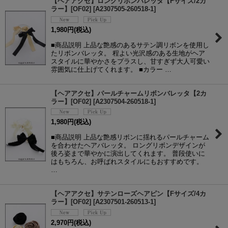
【ヘアアクセ】ロングリボンバレッタ【Fサイズ/2カ
ラー】[OF02]
[
A2307505-260518-1
]
1,980
円
(税込)
■商品説明 上品な艶感のあるサテン調リボンを使用し
たリボンバレッタ。 程よい光沢感のある生地がヘア
スタイルに華やかさをプラスし、甘すぎず大人可愛い
雰囲気に仕上げてくれます。 ■カラー …
【ヘアアクセ】パールチャームリボンバレッタ【2カ
ラー】[OF02]
[
A2307504-260518-1
]
1,980
円
(税込)
■商品説明 上品な艶感リボンに揺れるパールチャーム
を合わせたヘアバレッタ。 ロングリボンデザインが
後ろ姿まで華やかに演出してくれます。 普段使いに
はもちろん、お呼ばれスタイルにもおすすめです。
…
【ヘアアクセ】サテンローズヘアピン【Fサイズ/4カ
ラー】[OF02]
[
A2307501-260513-1
]
2,970
円
(税込)