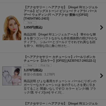
【アクセサリー：ヘアアクセ】【Angel R/エンジェル
アール】ビッグストーン/ ビジュー/ ティアラ/ バース
デー/ ウェディング/ ヘアアクセ/ 髪飾り[OF02]
[
TH054TMG-2403
]
3,850
円
(税込)
商品説明 【Angel R/エンジェルアール】 華やかな輝
きを放つコンパクトながらも存在感抜群の煌びやかな
ティアラ。 シルバーとゴールドでそれぞれ異なる顔
を持つ、特別な日に身に付けた…
【ヘアアクセサリー カチューシャ】パールリボンカ
チューシャ【2カラー】[OF02]
[
A2307417-240122-1
]
3,278
円
(税込)
希望小売価格
:
3,278
円
商品説明 ぴょな着用カチューシャ パールにリボンの
ガーリーなカチューシャは 女の子らしさを更に引き
立てること 間違いなしです◎ カラー ピンク/桃 ブラ
ック/黒 サイズ[cm] サイズ(…
【アクセサリー：ヘアアクセ】【Angel R/エンジェル