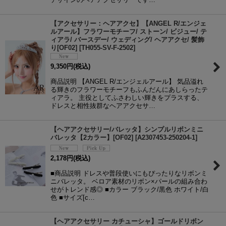
【アクセサリー：ヘアアクセ】【ANGEL R/エンジェ
ルアール】フラワーモチーフ/ ストーン/ ビジュー/ テ
ィアラ/ バースデー/ ウェディング/ ヘアアクセ/ 髪飾
り[OF02]
[
TH055-SV-F-2502
]
9,350
円
(税込)
商品説明 【ANGEL R/エンジェルアール】 気品溢れ
る輝きのフラワーモチーフもふんだんにあしらったテ
ィアラ。 主役としてふさわしい輝きをプラスする、
ドレスと相性抜群なヘアアクセサ…
【ヘアアクセサリー/バレッタ】シンプルリボンミニ
バレッタ【2カラー】[OF02]
[
A2307453-250204-1
]
2,178
円
(税込)
■商品説明 ドレスや普段使いにもぴったりなリボンミ
ニバレッタ。 ベロア素材のリボン×パールの組み合わ
せがトレンド感◎ ■カラー ブラック/黒色 ホワイト/白
色 ■サイズ[c…
【ヘアアクセサリー カチューシャ】ゴールドリボン