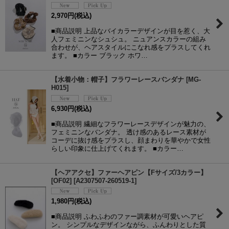
2,970
円
(税込)
■商品説明 上品なバイカラーデザインが目を惹く、大
人フェミニンなシュシュ。 ニュアンスカラーの組み
合わせが、ヘアスタイルにこなれ感をプラスしてくれ
ます。 ■カラー ブラック ホワ…
【水着小物：帽子】フラワーレースバンダナ
[
MG-
H015
]
6,930
円
(税込)
■商品説明 繊細なフラワーレースデザインが魅力の、
フェミニンなバンダナ。 透け感のあるレース素材が
コーデに抜け感をプラスし、顔まわりを華やかで女性
らしい印象に仕上げてくれます。 ■カラー…
【ヘアアクセ】ファーヘアピン【Fサイズ/3カラー】
[OF02]
[
A2307507-260519-1
]
1,980
円
(税込)
■商品説明 ふわふわのファー調素材が可愛いヘアピ
ン。 シンプルなデザインながら、ふんわりとした質