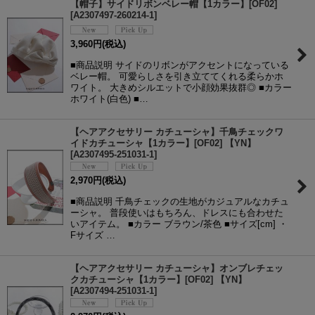
【帽子】サイドリボンベレー帽【1カラー】[OF02]
[
A2307497-260214-1
]
3,960
円
(税込)
■商品説明 サイドのリボンがアクセントになっている
ベレー帽。 可愛らしさを引き立ててくれる柔らかホ
ワイト。 大きめシルエットで小顔効果抜群◎ ■カラー
ホワイト(白色) ■…
【ヘアアクセサリー カチューシャ】千鳥チェックワ
イドカチューシャ【1カラー】[OF02] 【YN】
[
A2307495-251031-1
]
2,970
円
(税込)
■商品説明 千鳥チェックの生地がカジュアルなカチュ
ーシャ。 普段使いはもちろん、ドレスにも合わせた
いアイテム。 ■カラー ブラウン/茶色 ■サイズ[cm] ・
Fサイズ …
【ヘアアクセサリー カチューシャ】オンブレチェッ
クカチューシャ【1カラー】[OF02] 【YN】
[
A2307494-251031-1
]