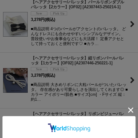
【ヘアアクセサリー/バレッタ】パールリボンダブル
バレッタ【2カラー】[OF02]
[
A2307443-250214-1
]
3,278
円
(税込)
■商品説明 4つのパールがアクセントのバレッタ。 ど
んなドレスにも合わせやすいシンプルなデザイン。
普段使いやお食事会などにも大活躍！ 定番アクセと
して持っておくと便利です♡ ■カラ…
【ヘアアクセサリー/バレッタ】紐リボンパールバレ
ッタ【1カラー】[OF02]
[
A2307446-250221-1
]
3,278
円
(税込)
■商品説明 大きめリボンに大粒パールがついたバレッ
タ。 存在感があり可愛らしさを演出してくれます◎ ■
カラー アイボリー/肌色 ■サイズ[cm] ・Fサイズ 縦：
約1…
【ヘアアクセサリー/バレッタ】リボンビジューバレ
ッタ【1カラー】[OF02]
[
A2307452-250210-1
]
2,178
円
(税込)