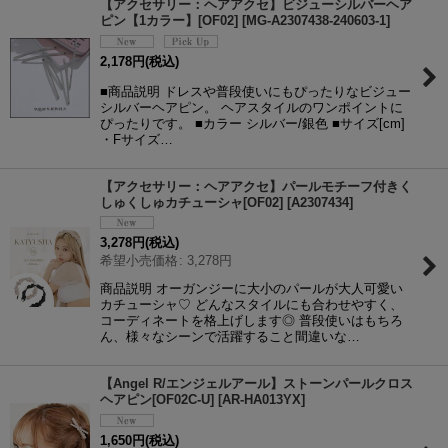
【アクセサリー：ヘアアクセ】ビジューシルバーヘア
ピン【1カラー】[OF02]
[
MG-A2307438-240603-1
]
2,178
円
(税込)
■商品説明 ドレスや普段使いにもぴったりなビジュー
シルバーヘアピン。 ヘアスタイルのワンポイントに
ぴったりです。 ■カラー シルバー/銀色 ■サイズ[cm]
・Fサイズ…
【アクセサリー：ヘアアクセ】パールモチーフ付きく
しゅくしゅカチューシャ[OF02]
[
A2307434
]
3,278
円
(税込)
希望小売価格
:
3,278
円
商品説明 オーガンジーに大小のパールが大人可愛い
カチューシャ♡ どんなスタイルにも合わせやすく、
コーディネートを格上げします◎ 普段使いはもちろ
ん、様々なシーンで活躍すること間違いな…
【Angel R/エンジェルアール】ストーンパールクロス
ヘアピン[OF02C-U]
[
AR-HA013YX
]
1,650
円
(税込)