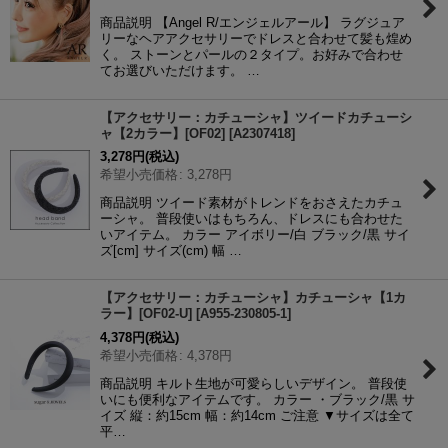
商品説明 【Angel R/エンジェルアール】 ラグジュア
リーなヘアアクセサリーでドレスと合わせて髪も煌め
く。 ストーンとパールの２タイプ。お好みで合わせ
てお選びいただけます。 …
【アクセサリー：カチューシャ】ツイードカチューシ
ャ【2カラー】[OF02]
[
A2307418
]
3,278
円
(税込)
希望小売価格
:
3,278
円
商品説明 ツイード素材がトレンドをおさえたカチュ
ーシャ。 普段使いはもちろん、ドレスにも合わせた
いアイテム。 カラー アイボリー/白 ブラック/黒 サイ
ズ[cm] サイズ(cm) 幅 …
【アクセサリー：カチューシャ】カチューシャ【1カ
ラー】[OF02-U]
[
A955-230805-1
]
4,378
円
(税込)
希望小売価格
:
4,378
円
商品説明 キルト生地が可愛らしいデザイン。 普段使
いにも便利なアイテムです。 カラー ・ブラック/黒 サ
イズ 縦：約15cm 幅：約14cm ご注意 ▼サイズは全て
平…