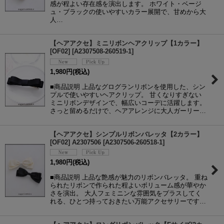
感が程よい存在感を演出します。 ホワイト・ベージ
ュ・ブラックの使いやすいカラー展開で、甘めから大
人…
【ヘアアクセ】ミニリボンヘアクリップ【1カラー】
[OF02]
[
A2307508-260519-1
]
1,980
円
(税込)
■商品説明 上品なグログランリボンを使用した、シン
プルで使いやすいヘアクリップ。 甘くなりすぎない
ミニリボンデザインで、幅広いコーデに活躍します。
さっと留めるだけで、ヘアアレンジに大人ガーリー…
【ヘアアクセ】シンプルリボンバレッタ【2カラー】
[OF02] A2307506
[
A2307506-260518-1
]
1,980
円
(税込)
■商品説明 上品な艶感が魅力のリボンバレッタ。 重ね
られたリボンで作られた程よいボリューム感が華やか
さを演出。 大人フェミニンな雰囲気をプラスしてく
れる、ひとつ持っておきたい万能アクセサリーです…