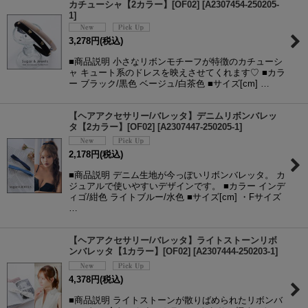
カチューシャ【2カラー】[OF02]
[
A2307454-250205-
1
]
3,278
円
(税込)
■商品説明 小さなリボンモチーフが特徴のカチューシ
ャ キュート系のドレスを映えさせてくれます♡ ■カラ
ー ブラック/黒色 ベージュ/白茶色 ■サイズ[cm] …
【ヘアアクセサリー/バレッタ】デニムリボンバレッ
タ【2カラー】[OF02]
[
A2307447-250205-1
]
2,178
円
(税込)
■商品説明 デニム生地が今っぽいリボンバレッタ。 カ
ジュアルで使いやすいデザインです。 ■カラー インデ
ィゴ/紺色 ライトブルー/水色 ■サイズ[cm] ・Fサイズ
…
【ヘアアクセサリー/バレッタ】ライトストーンリボ
ンバレッタ【1カラー】[OF02]
[
A2307444-250203-1
]
4,378
円
(税込)
■商品説明 ライトストーンが散りばめられたリボンバ