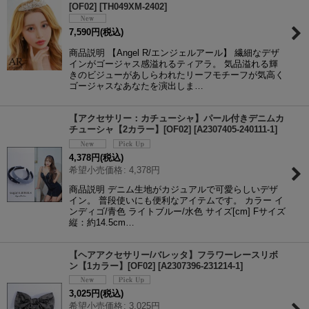
[OF02]
[
TH049XM-2402
]
7,590
円
(税込)
商品説明 【Angel R/エンジェルアール】 繊細なデザ
インがゴージャス感溢れるティアラ。 気品溢れる輝
きのビジューがあしらわれたリーフモチーフが気高く
ゴージャスなあなたを演出しま…
【アクセサリー：カチューシャ】パール付きデニムカ
チューシャ【2カラー】[OF02]
[
A2307405-240111-1
]
4,378
円
(税込)
希望小売価格
:
4,378
円
商品説明 デニム生地がカジュアルで可愛らしいデザ
イン。 普段使いにも便利なアイテムです。 カラー イ
ンディゴ/青色 ライトブルー/水色 サイズ[cm] Fサイズ
縦：約14.5cm…
【ヘアアクセサリー/バレッタ】フラワーレースリボ
ン【1カラー】[OF02]
[
A2307396-231214-1
]
3,025
円
(税込)
希望小売価格
:
3,025
円