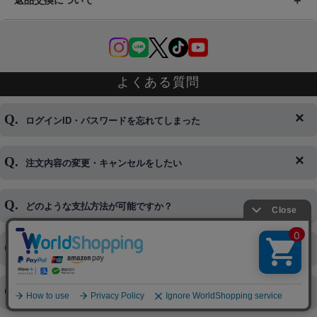
返品交換について
よくある質問
ログインID・パスワードを忘れてしまった
注文内容の変更・キャンセルをしたい
◆下記ページより、ログインIDの変更が可能です。
ログイン情報をお忘れの方はコチラ＞＞
どのような支払方法が可能ですか？
◆即日発送を行なっている関係上、午後以降のご連絡やキャンセル
はご対応できない場合がございます。
ご希望の場合は、お早めにご連絡を頂けますようお願い致します。
商品や配送日時など、注文内容の変更はできますか？
※発送後、発送準備が完了しお手続きが間に合わない場合は変更、
◆代金引換・クレジットカード・携帯キャリア決済・おねだり決
キャンセルをお断りさせて頂くことはがありますのであらかじめご
済・AmazonPayなどがございます。
了承ください。
領収書を発行してほしい
◆商品発送前の変更は承っております。
すでに発送手配済みで、変更処理が間に合わない場合はご容赦くだ