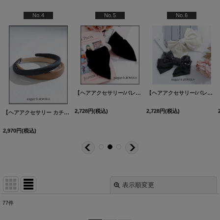
人気ランキング (ヘアアク
No.7
No.8
No.9
[
HA10002-240913-1
【アクセサリー：ヘアアクセ】ビジューシルバーヘアピン【1カラー】[OF02]
]
[
HA10001-240919-1
【ヘアアクセサリー/バレッタ】シンプルリボンミニバレッタ【2カラー】[OF02]
]
[
MG-A2307
【ヘアアクセ】パールチャームリボンバレッタ【2カラー】[OF02]
2,178
円
(税込)
2,178
円
(税込)
1,980
円
(税込)
A2307491-251029-1
]
表示順変更
閉じる
77
件
表示数
: