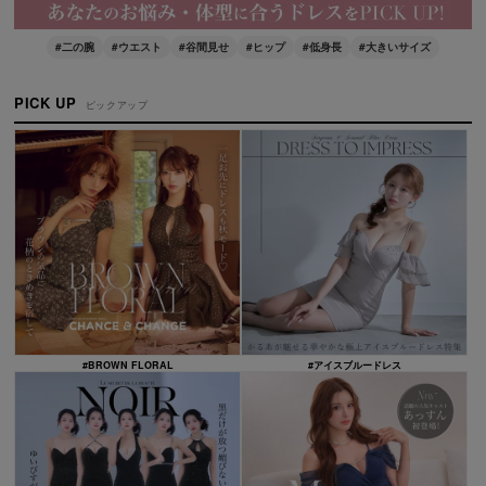
#二の腕
#ウエスト
#谷間見せ
#ヒップ
#低身長
#大きいサイズ
PICK UP
ピックアップ
#BROWN FLORAL
#アイスブルードレス