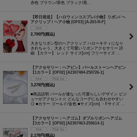
赤色 ブラウン/茶色 ブラック/黒…
【即日発送】【ハロウィンコスプレ/小物】リボン/ ヘ
アクリップ / ヘア小物 [OF03]
[
A-203-R-F
]
2,700
円
(税込)
大きなリボン型のヘアクリップ ハローキティになり
きれちゃう、大きくて可愛いリボンアクセサリー 詳
細 【カラー】 レッド サイズ[cm] フリーサイズ …
【アクセサリー：ヘアピン】パールストーンヘアピン
【1カラー】[OF02]
[
A2307484-250726-1
]
3,278
円
(税込)
■商品説明 パールが連なった可愛らしいデザイン ビジ
ューがアクセント☆ どんなコーデにも合わせやすい
◎ ■カラー ゴールド/金色 ■サイズ[cm] ・Fサイズ …
【アクセサリー：ヘアゴム】ダブルリボンヘアゴム
【3カラー】[OF02]
[
A2307463-250614-1
]
2,178
円
(税込)