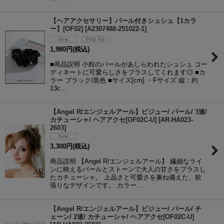
【ヘアアクセサリー】パール付きシュシュ【1カラ
ー】[OF02]
[
A2307488-251022-1
]
1,980
円
(税込)
■商品説明 小粒のパールがあしらわれたシュシュ コー
ディネートに可愛らしさをプラスしてくれます◎ ■カ
ラー ブラック/黒色 ■サイズ[cm] ・Fサイズ 縦：約
13c…
【Angel R/エンジェルアール】ビジュー/ パール/ 3連/
カチューシャ/ ヘアアクセ[OF02C-U]
[
AR-HA023-
2603
]
3,300
円
(税込)
商品説明 【Angel R/エンジェルアール】 繊細なライ
ンに映えるパールとストーンで大人の甘さをプラスし
たカチューシャ。 上品さと可愛さを兼ね備えた、欲
張りなデザインです。 カラー…
【Angel R/エンジェルアール】ビジュー/ パール/ チ
ェーン/ 2連/ カチューシャ/ ヘアアクセ[OF02C-U]