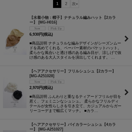
1
2
次
»
並び順
:
【水着小物：帽子】ナチュラル編みハット【2カラ
ー】
[
MG-H016
]
絞り込む
6,930
円
(税込)
■商品説明 ナチュラルな編みデザインがシーズンムー
ドを高めてくれる、ペーパー素材のバケットハット。
柔らかな風合いと透け感のある編み目が、涼しげで抜
け感のある大人スタイルを演出してくれます。 …
【ヘアアクセサリー】フリルシュシュ【2カラー】
[
MG-A251028
]
2,970
円
(税込)
■商品説明 ふんわりと重なるティアードフリルが目を
惹く、フェミニンなシュシュ。 柔らかなフリルディ
テールが女性らしさを引き立て、カジュアルからガー
リーコーデまで幅広くマッチ。 ■カラ…
【ヘアアクセサリー】バイカラーシュシュ【4カラ
ー】
[
MG-A251027
]