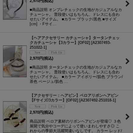
2,970
円
(税込)
■商品説明 オンブレチェックの生地がカジュアルなカ
チューシャ。 普段使いはもちろん、ドレスにも合わ
せたいアイテム。 ■カラー ブラック/黒色 ■サイズ
[cm] ・Fサイ…
【ヘアアクセサリー カチューシャ】タータンチェッ
クカチューシャ【3カラー】[OF02]
[
A2307493-
251022-1
]
2,970
円
(税込)
■商品説明 タータンチェックの生地がカジュアルなカ
チューシャ。 普段使いはもちろん、ドレスにも合わ
せたいアイテム。 ■カラー アイボリー/肌色 ブラウン/
茶色 ベージュ/肌色 …
【アクセサリー：ヘアピン】ベロアリボンヘアピン
【Fサイズ/3カラー】[OF02]
[
A2307492-251018-1
]
2,970
円
(税込)
商品説明 ベロア素材のリボンヘアピンが登場♡ ３色
展開で気分やコーデによって使いまわしやすさ◎ こ
れからの季節大活躍間違いなしです。 カラー レッド/