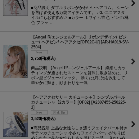
■商品説明 ダブルリボンがかわいいヘアゴム。 シーン
を選ばず使える万能アイテムです。 バレエコアスタ
イルにもおすすめ♡ ■カラー ホワイト/白色 ピンク/桃
色 ブラッ…
【Angel R/エンジェルアール】リボンデザイン/ ビジ
ュー/ ヘアピン/ ヘアアクセ[OF02C-U]
[
AR-HA019-SV-
2504
]
2,750
円
(税込)
商品説明 【Angel R/エンジェルアール】 繊細なカッ
ティングが施されたストーンを贅沢に敷き詰めた、リ
ボン型ビジューバレッタ。 動くたびに光を反射して
華やかに輝き、顔まわりを一気…
【ヘアアクセサリー カチューシャ】シンプルパール
カチューシャ【2カラー】[OF02]
[
A2307455-250225-
1
]
3,520
円
(税込)
■商品説明 上品な女性らしさ漂うフェイクパール付き
サテンカチューシャ 小さなフェイクパールがちりば
められた上品な女性らしさを感じる一品。 きれいめ