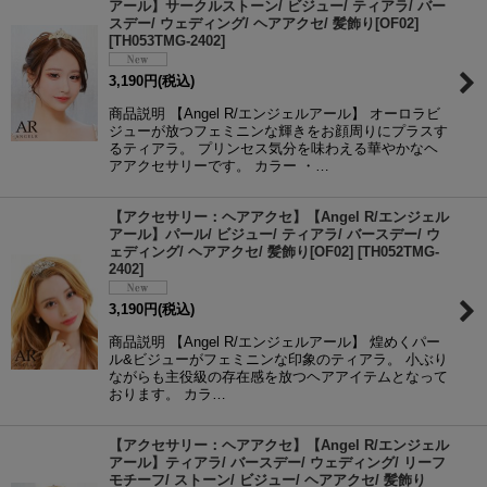
アール】サークルストーン/ ビジュー/ ティアラ/ バー
スデー/ ウェディング/ ヘアアクセ/ 髪飾り[OF02]
[
TH053TMG-2402
]
3,190
円
(税込)
商品説明 【Angel R/エンジェルアール】 オーロラビ
ジューが放つフェミニンな輝きをお顔周りにプラスす
るティアラ。 プリンセス気分を味わえる華やかなヘ
アアクセサリーです。 カラー ・…
【アクセサリー：ヘアアクセ】【Angel R/エンジェル
アール】パール/ ビジュー/ ティアラ/ バースデー/ ウ
ェディング/ ヘアアクセ/ 髪飾り[OF02]
[
TH052TMG-
2402
]
3,190
円
(税込)
商品説明 【Angel R/エンジェルアール】 煌めくパー
ル&ビジューがフェミニンな印象のティアラ。 小ぶり
ながらも主役級の存在感を放つヘアアイテムとなって
おります。 カラ…
【アクセサリー：ヘアアクセ】【Angel R/エンジェル
アール】ティアラ/ バースデー/ ウェディング/ リーフ
モチーフ/ ストーン/ ビジュー/ ヘアアクセ/ 髪飾り