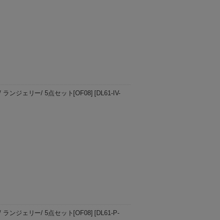
ってもお受けできません。ご購入の際に
、ご注文いただきますようお願い申し上
 61/ ランジェリー/ 5点セット[OF08]
[
DL61-IV-
り注ぐCotton candy sleeveのスプリング
たキラ…
 61/ ランジェリー/ 5点セット[OF08]
[
DL61-P-