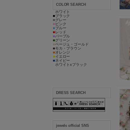
COLOR SEARCH
■
ホワイト
■
ブラック
■
グレー
■
ピンク
■
ブルー
■
レッド
■
パープル
■
グリーン
■
ベージュ・ゴールド
■
モカ・ブラウン
■
オレンジ
■
イエロー
■
ネイビー
■
ホワイトxブラック
DRESS SEARCH
jewels official SNS