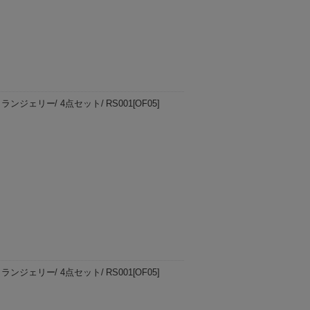
73/ ランジェリー/ 4点セット/ RS001[OF05]
ってもお受けできません。ご購入の際に
、ご注文いただきますようお願い申し上
73/ ランジェリー/ 4点セット/ RS001[OF05]