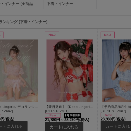
下着・インナー (全商品リスト)
下着・インナー
ランキング (下着・インナー)
1
No.2
No.3
【Deco Lingerie/ デコランジェリー】 Deco Lingerie 61/ ランジェリー/ 5点セット[OF08]
【即日発送】【Deco Lingerie/ デコランジェリー】 Deco Lingerie13/ ランジェリー/ 4点セット/ RS002[OF02C]
-P-2602
]
[
DL13-R-2411
]
[
DL74-BL-2607
]
80円
(税込)
23,980円
(税込)
21,780円
～
28,270円
(税込)