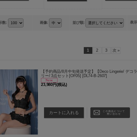
表
示数
:
画像
:
並び順
:
1
2
3
次
»
【予約商品/8月中旬発送予定】【Deco Lingerie/ デコラン
リー/ 3点セット[OF05]
[
DL74-B-2607
]
23,980円
(税込)
こちらの商品は予約商品です ■8月中旬発送を予定し
為、後払い決済がご利用できません。 ■予約商品の配送
頃発送予定 …