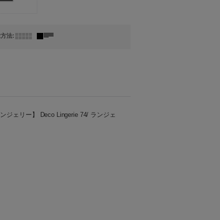
示方法
:
ジェリー】 Deco Lingerie 74/ ランジェ
ております。 ・こちらは予約を含む商品の
予定時期について ○月上旬 1日〜10日