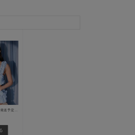
【予約商品/8月中旬発送予定】【Deco Lingerie/ デコランジェリー】 Deco Lingerie 74/ ランジェリー/ 3点セット[OF05]