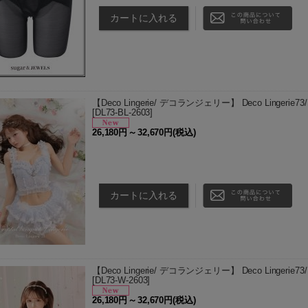
【Deco Lingerie/ デコランジェリー】 Deco Lingerie
[
DL73-BL-2603
]
26,180円
～
32,670円
(税込)
※本商品は衛生商品の為、返品・交換は、未使用であ
は、サイズやデザイン等をよくご確認いただいた上で
げます。 商品説明…
【Deco Lingerie/ デコランジェリー】 Deco Lingerie
[
DL73-W-2603
]
26,180円
～
32,670円
(税込)