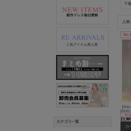
人気
No.
[
DL61
23,9
カテゴリ一覧