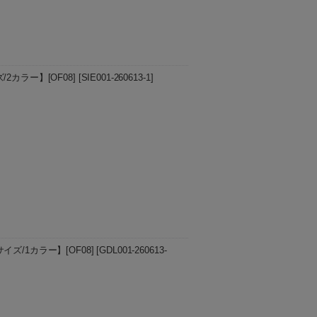
カラー】[OF08]
[
SIE001-260613-1
]
ら、フロントホックが自然にバストを中央
プ内側の補助ストラップと、サイドベルト
ズ/1カラー】[OF08]
[
GDL001-260613-
サポート。 ぽっこりお腹もスッキリシェイ
ー ブラック …