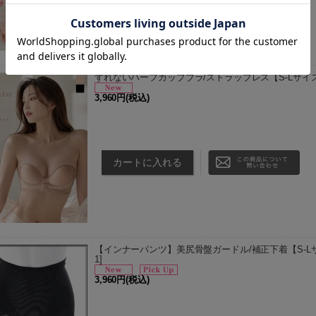
ずれないハーフカップブラ/ストラップレス【S-Lサイズ/2
3,960円
(税込)
商品説明 ノンワイヤー仕様で締め付け感を抑えなが
へ寄せ、すっきりとしたシルエットをメイク。 カッ
内側に施されたシリコンの滑…
【インナーパンツ】美尻骨盤ガードル/補正下着【S-Lサイ
1
]
3,960円
(税込)
商品説明 ヒップを下から持ち上げて骨盤をしっかり
プ。 余分なお肉を引き上げて理想の桃尻メイク。 カラ