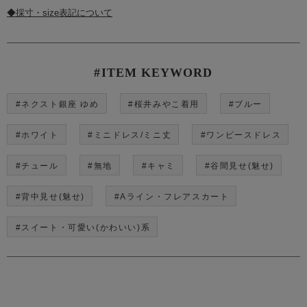
◆採寸・size表記について
#ITEM KEYWORD
#ネクスト銀座 ゆめ
#桜井みやこ着用
#ブルー
#ホワイト
#ミニドレス/ミニ丈
#ワンピースドレス
#チュール
#無地
#キャミ
#谷間見せ(魅せ)
#背中見せ(魅せ)
#Aライン・フレアスカート
#スイート・可愛い(かわいい)系