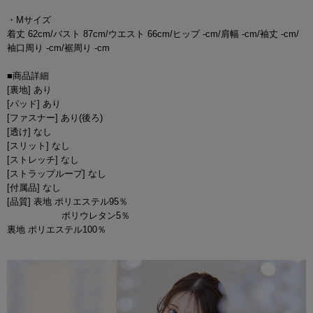
・Mサイズ
着丈 62cm/バスト 87cm/ウエスト 66cm/ヒップ -cm/肩幅 -cm/袖丈 -cm/
袖口周り -cm/裾周り -cm
■商品詳細
[裏地] あり
[パッド] あり
[ファスナー] あり(後ろ)
[透け] なし
[スリット] なし
[ストレッチ] なし
[ストラップループ] なし
[付属品] なし
[品質] 表地 ポリエステル95％
ポリウレタン5％
裏地 ポリエステル100％