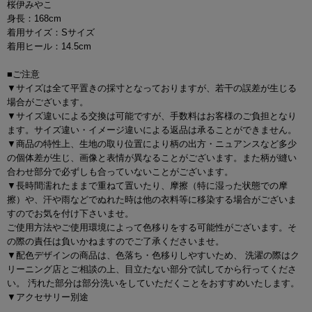
桜伊みやこ
身長：168cm
着用サイズ：Sサイズ
着用ヒール：14.5cm
■ご注意
▼サイズは全て平置きの採寸となっておりますが、若干の誤差が生じる
場合がございます。
▼サイズ違いによる交換は可能ですが、手数料はお客様のご負担となり
ます。サイズ違い・イメージ違いによる返品は承ることができません。
▼商品の特性上、生地の取り位置により柄の出方・ニュアンスなど多少
の個体差が生じ、画像と表情が異なることがございます。また柄が縫い
合わせ部分で必ずしも合っていないことがございます。
▼長時間濡れたままで重ねて置いたり、摩擦（特に湿った状態での摩
擦）や、汗や雨などでぬれた時は他の衣料等に移染する場合がございま
すのでお気を付け下さいませ。
ご使用方法やご使用環境によって色移りをする可能性がございます。そ
の際の責任は負いかねますのでご了承くださいませ。
▼配色デザインの商品は、色落ち・色移りしやすいため、 洗濯の際はク
リーニング店とご相談の上、目立たない部分で試してから行ってくださ
い。 汚れた部分は部分洗いをしていただくことをおすすめいたします。
▼アクセサリー別途