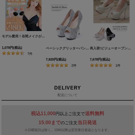
モデル愛用！谷間メイクが実現する激盛りぷるぷる肉厚シリコンブラ[OF08-U]
[
N6024H
1,078
円
(税込)
ベーシックグリッターパンプス/14cmヒール【2カラー/7サイズ】[OF02]
再入荷!ビジューオープントゥプラットフォームパンプス【34-40サイズ/2カラー】[OF02]
7
件
7,920
円
(税込)
7,678
円
(税込)
2
件
1
件
DELIVERY
配送について
税込11,000
送料無料
円以上ご注文で
15:00まで
当日発送
のご注文
※日曜祝日は除く。15時以降は翌営業日発送となります。