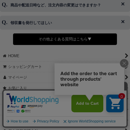
ご希望の場合は、お早めにご連絡を頂けますようお願い致します。
商品や配送日時など、注文内容の変更はできますか？
※発送後、発送準備が完了しお手続きが間に合わない場合は変更、
◆代金引換・クレジットカード・携帯キャリア決済・おねだり決
キャンセルをお断りさせて頂くことはがありますのであらかじめご
済・AmazonPayなどがございます。
了承ください。
領収書を発行してほしい
◆商品発送前の変更は承っております。
すでに発送手配済みで、変更処理が間に合わない場合はご容赦くだ
さい。
その他よくある質問はこちら▼
◆領収書はご希望頂いた場合のみ発行しております。
【これからご注文する場合】
HOME
STEP2「お届け先・お支払い」ページにて備考欄に下記の記載をお
願いします。
ショッピングカート
①領収書希望
②宛名（空欄は上様は不可）
マイページ
③但し書き（空欄やお品代は不可）
＞詳細は画像をタップ＜
お気に入り
【すでにご注文が完了している場合】
特定商取引法表示
①お電話・メール・LINEにて領収書希望の連絡をお願い致します
②後日、郵送にて領収書を送らせて頂きます。
ご利用案内
【マイページから発行する場合】
お問い合せ
①マイページから購入履歴→購入内容→領収書発行を選択。
②後日、郵送にて領収書を送らせて頂きます。