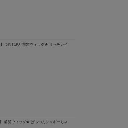
アッシュイエロー)以外のカラーは、お取り寄
後の発送予定となります。 お届け日のご指
LA】つむじあり前髪ウィッグ★ リッチレイ
アッシュゴールド)以外の商品は、お取り寄せ
の発送予定となります。 お届け日のご指定
A】 前髪ウィッグ★ ぱっつんシャギーちゃ