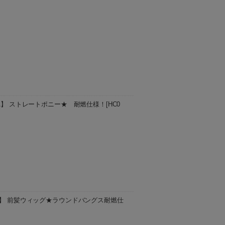
ャスター付きなのでサイズ調節可能です。
(mm) サイド 約600(…
A】 ストレートポニー★ 耐燃仕様！[HC0
ッシュイエロー)/TDM(耐熱デイリーマロン)
文をいただいてから3〜5日後の発送予定と
LA】 前髪ウィッグ★ラウンドバングス耐燃仕