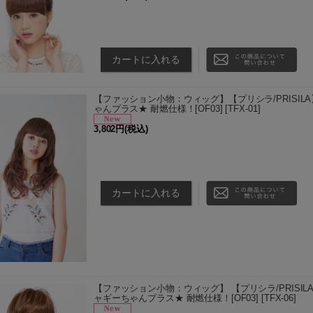
TMGX(耐熱ミックスアッシュゴールド)以外のカラ
をいただいてから3〜5日後の発送予定となります。
のでご了承ください。…
【ファッション小物：ウィッグ】【プリシラ/PRISIL
ゃんプラス★ 耐燃仕様！[OF03]
[
TFX-01
]
3,802円
(税込)
TAY(耐熱アッシュイエロー)/TMGX(耐熱ミックスア
ウン)以外のカラーは、お取り寄せ商品となります。 
定となりま…
【ファッション小物：ウィッグ】 【プリシラ/PRISI
ャギーちゃんプラス★ 耐燃仕様！[OF03]
[
TFX-06
]