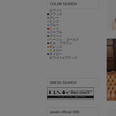
COLOR SEARCH
■
ホワイト
■
ブラック
■
グレー
■
ピンク
■
ブルー
■
レッド
■
パープル
■
グリーン
■
ベージュ・ゴールド
■
モカ・ブラウン
■
オレンジ
■
イエロー
■
ネイビー
■
ホワイトxブラック
DRESS SEARCH
jewels official SNS