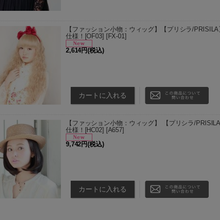
【ファッション小物：ウィッグ】【プリシラ/PRISIL
仕様！[OF03]
[
FX-01
]
2,614円
(税込)
※モデル着用ウィッグはTCM(耐熱クリームミルクティ
ッシュゴールド)/TDM(耐熱デイリーマロン)以外の
をい…
【ファッション小物：ウィッグ】 【プリシラ/PRISIL
仕様！[HC02]
[
A657
]
9,742円
(税込)
TNCは、お取り寄せ商品となります。 ご注文をいた
す。 お届け日のご指定は承ることが出来ませんので
にご注文の場合は、 …