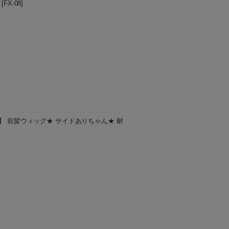
[
FX-08
]
は、お取り寄せ商品となります。 ご注文を
お届け日のご指定は承ることが出来ませんの
A】 前髪ウィッグ★ サイドありちゃん★ 耐
は、お取り寄せ商品となります。 ご注文を
お届け日のご指定は承ることが出来ませんの