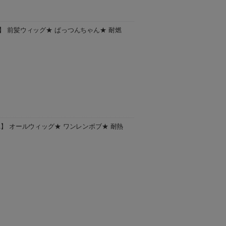
A】 前髪ウィッグ★ ぱっつんちゃん★ 耐燃
ー)になります。 TMGX(耐熱ミックスア
商品は、お取り寄せ商品となります。 ご注文
A】 オールウィッグ★ ワンレンボブ★ 耐熱
だいてから3〜5日後の発送予定となりま
ご了承ください。 また、ほかの商品と一緒