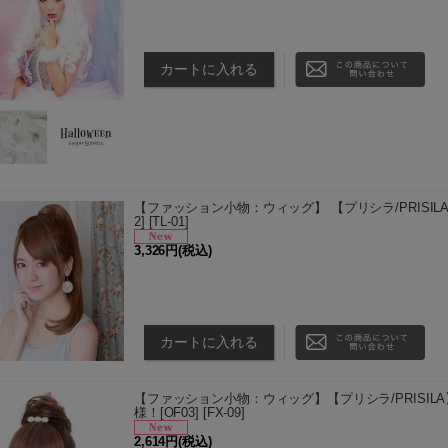
コスプレに合わせたいホワイトフルウィッグ！ アジ
詳細(cm) フリーサイズ 前髪 約160(mm) 前髪幅 約140
【ファッション小物：ウィッグ】 【プリシラ/PRISIL
2]
[
TL-01
]
3,326円
(税込)
TMGX(耐熱ミックスアッシュゴールド)/TAY(耐熱ア
以外のカラーは、お取り寄せ商品となります。 ご注
なります…
【ファッション小物：ウィッグ】【プリシラ/PRISI
様！[OF03]
[
FX-09
]
2,614円
(税込)