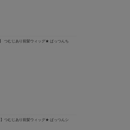
ーは、お取り寄せ商品となります。 ご注文
 お届け日のご指定は承ることが出来ません
A】 つむじあり前髪ウィッグ★ ぱっつんち
ッシュゴールド)/TCB(耐熱キャラメルブラ
ご注文をいただいてから3〜5日後の発送予
LA】つむじあり前髪ウィッグ★ ぱっつんシ