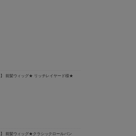
寄せ商品となります。 ご注文をいただいて
ご指定は承ることが出来ませんのでご了承く
LA】 前髪ウィッグ★ リッチレイヤード様★
取り寄せ商品となります。 ご注文をいただ
日のご指定は承ることが出来ませんのでご了
LA】 前髪ウィッグ★クラシックロールバン