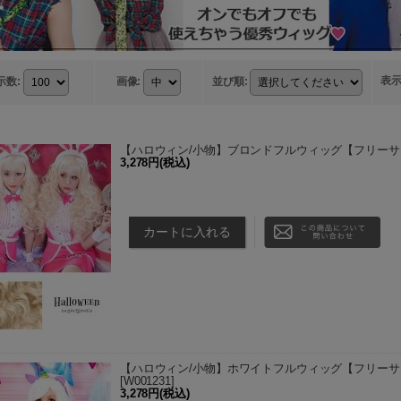
表
示数
:
画像
:
並び順
:
【ハロウィン/小物】ブロンドフルウィッグ【フリーサイズ
3,278円
(税込)
コスプレに合わせたいブロンドフルウィッグ！ アジ
詳細(cm) フリーサイズ 前髪 約160(mm) 前髪幅 約140
【ハロウィン/小物】ホワイトフルウィッグ【フリーサイズ/1
[
W001231
]
3,278円
(税込)