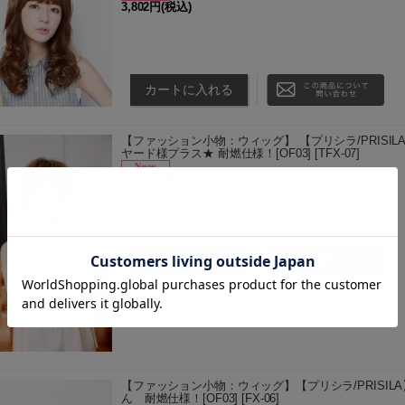
3,802円
(税込)
TGMX(耐熱ミックスアッシュゴールド)/TAY(耐熱
せ商品となります。 ご注文をいただいてから3〜5日
定は承ること…
【ファッション小物：ウィッグ】 【プリシラ/PRISI
ヤード様プラス★ 耐燃仕様！[OF03]
[
TFX-07
]
3,802円
(税込)
TAY(耐熱アッシュイエロー)/TMGX(耐熱ミックス
商品となります。 ご注文をいただいてから3〜5日後
は承ることが…
【ファッション小物：ウィッグ】【プリシラ/PRISIL
ん 耐燃仕様！[OF03]
[
FX-06
]