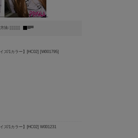
示方法
:
/1カラー】[HC02]
[
W001795
]
ャスター付きなのでサイズ調節可能です。
(mm) サイド 約600(…
カラー】[HC02] W001231