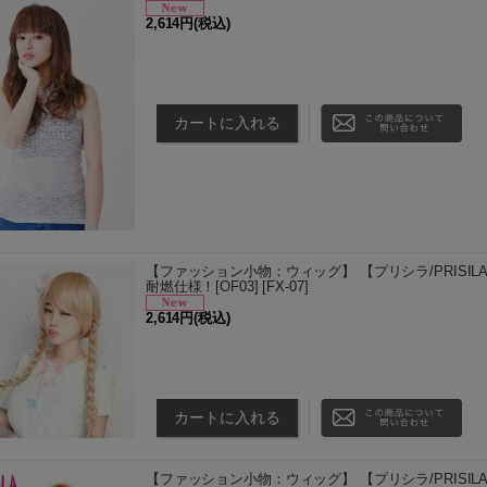
2,614円
(税込)
TDM(耐熱デイリーマロン)以外のカラーは、お取り
から3〜5日後の発送予定となります。 お届け日の
ださい。 …
【ファッション小物：ウィッグ】 【プリシラ/PRISI
耐燃仕様！[OF03]
[
FX-07
]
2,614円
(税込)
LiYE(耐熱プリンセスイエロー)以外のカラーは、お
いてから3〜5日後の発送予定となります。 お届け
承ください。…
【ファッション小物：ウィッグ】 【プリシラ/PRISI