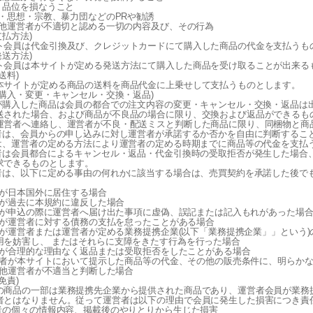
しく品位を損なうこと
政治・思想・宗教、暴力団などのPRや勧誘
その他運営者が不適切と認める一切の内容及び、その行為
支払方法)
ト会員は代金引換及び、クレジットカードにて購入した商品の代金を支払うも
発送方法)
ト会員は本サイトが定める発送方法にて購入した商品を受け取ることが出来る
送料)
本サイトが定める商品の送料を商品代金に上乗せして支払うものとします。
条(購入・変更・キャンセル・交換・返品)
員が購入した商品は会員の都合での注文内容の変更・キャンセル・交換・返品は
送された場合、および商品が不良品の場合に限り、交換および返品ができるも
運営者へ連絡し、運営者が不良・配送ミスと判断した商品に限り、同梱物と商
営者は、会員からの申し込みに対し運営者が承諾するか否かを自由に判断するこ
員は、運営者の定める方法により運営者の定める時期までに商品等の代金を支払
営者は会員都合によるキャンセル・返品・代金引換時の受取拒否が発生した場合
求できるものとします。
営者は、以下に定める事由の何れかに該当する場合は、売買契約を承諾した後で
会員が日本国外に居住する場合
会員が過去に本規約に違反した場合
 会員が申込の際に運営者へ届け出た事項に虚偽、誤記または記入もれがあった場
 会員が運営者に対する債務の支払を怠ったことがある場合
 会員が運営者または運営者が定める業務提携企業(以下「業務提携企業」」とい
用を妨害し、 またはそれらに支障をきたす行為を行った場合
 会員が合理的な理由なく返品または受取拒否をしたことがある場合
 運営者が本サイトにおいて提示した商品等の代金、その他の販売条件に、明らか
その他運営者が不適当と判断した場合
免責)
の商品の一部は業務提携先企業から提供された商品であり、運営者会員が業務
者とはなりません。従って運営者は以下の理由で会員に発生した損害につき責
用者の個々の情報内容、掲載後のやりとりから生じた損害