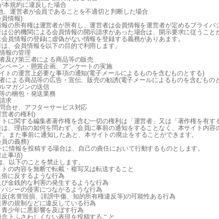
員が本規約に違反した場合
その他、運営者が会員であることを不適切と判断した場合
会員情報)
員情報の所有権は運営者が所有し、運営者は会員情報を運営者が定めるプライバ
営者は公的機関による会員情報の開示請求があった場合は、開示要求に従うこと
員は会員情報の登録に虚偽がない情報を登録する義務がありあます。
営者は、会員情報を以下の目的で利用します。
会員情報の管理
運営者及び第三者による商品等の販売
キャンペーン・懸賞企画、アンケートの実施
 本サイトの運営上必要な事項の通知(電子メールによるものを含むものとする)
 運営者による商品等の広告・宣伝、販売の勧誘(電子メールによるものを含むものと
メールマガジンの送信
商品等の梱包・発送業務
金請求
各種問合せ、アフターサービス対応
運営者の権利)
サイトに関する編集者著作権を含む一切の権利は「運営者」又は「著作権を有す
営者は、理由の如何を問わず、会員に事前の通知をすることなく、本サイト内容
す。また事前に通知したあと、本サイトの廃止をすることができます。
会員の義務)
トに情報を投稿する場合は、自己の責任において行動するものとします。
禁止事項)
は、以下のことを禁止します。
サイトの内容を無断で転載・複写又は転送すること
序良俗に反するような行為
買及び金銭的な利害の発生するような行為
ライバシーの侵害につながるような行為
令違反(名誉毀損、誹謗中傷、知的所有権違反等)の可能性ある行為
種業界の規制などに違反している行為
童・青少年に悪影響を及ぼす行為
会通念上ふさわしくない表現を投稿すること