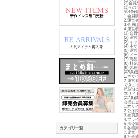
(2)会
(3)
第4条(
1.会
2.運
3.会
4.運
(1) 
(2) 
(3) 
(4)
(5)
(6) 
(7) 
(8) 料
(9) 
第5条(
1.本
2.運
できま
第6条(
本サイ
第7条(
会員に
1.本
2.公
3.売
4.プ
5.法
カテゴリ一覧
6.各
7.児
8.社