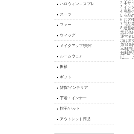
2.本
ハロウィンコスプレ
3.イ
4.商
スーツ
5.商
6.お
7.商
ファー
8.運
第13条
ウィッグ
運営者
項は変
第14条
メイクアップ/美容
本利用
裁判所
ルームウェア
以上、
振袖
ギフト
雑貨/インテリア
下着・インナー
帽子/ハット
アウトレット商品