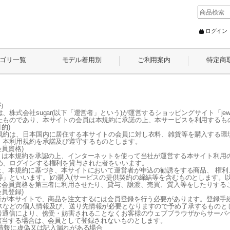
ログイン
ゴリ一覧
モデル着用別
ご利用案内
特定商
約
、株式会社sugar(以下「運営者」という)が運営するショッピングサイト「jew
たものであり、本サイトの会員は本規約に承諾の上、本サービスを利用するも
目的)
規約は、日本国内に居住する本サイトの会員に対し衣料、雑貨等を購入する環
、本利用規約を承諾及び遵守するものとします。
会員資格)
員とは本規約を承認の上、インターネットを使って当社が運営する本サイト利用
め、ログインする権利を貸与された者をいいます。
員は、本規約に基づき、本サイトにおいて運営者が申込の勧誘をする商品、 権利
等」といいます。)の購入(サービスの提供契約の締結等を含むものとします。
員は会員資格を第三者に利用させたり、貸与、譲渡、売買、質入等をしたりする
会員登録)
用者が本サイトで、商品を注文するには会員登録を行う必要があります。登録手続き
スなどの個人情報及び、送り先情報が必要となりますので予め了承するものと
暗号通信により、傍受・妨害されることなくお客様のウェブブラウザからサーバ
に該当する場合は、会員として登録されないものとします。
会員情報に虚偽又は記入漏れがある場合