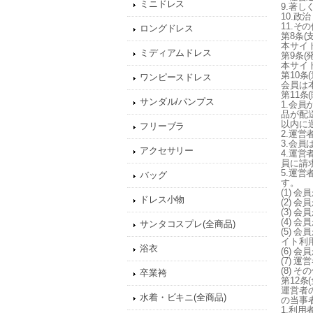
ミニドレス
9.著
10.
11.
ロングドレス
第8条(
本サイ
ミディアムドレス
第9条(
本サイ
第10条(
ワンピースドレス
会員は
第11
サンダル/パンプス
1.会
品が配
以内に
フリーブラ
2.運
3.会
アクセサリー
4.運
員に請
5.運
バッグ
す。
(1) 
ドレス小物
(2) 
(3)
(4)
サンタコスプレ(全商品)
(5)
イト利
浴衣
(6)
(7)
(8) 
卒業袴
第12条(
運営者
水着・ビキニ(全商品)
の当事
1.利