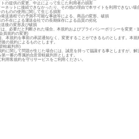
サイトの提供の変更、中止によって生じた利用者の損害
ンターネットに接続できなかったり、その他の理由で本サイトを利用できない場
品そのものの使用に関して生じる損害
品の発送過程での予測不可能な事故等による、商品の変形、破損
客様の不在による運送会社での長期保存による品質の劣化
品発送後の変形及び破損
営者は、必要だと判断された場合、本規約およびプライバシーポリシーを変更・
(会員規約の変更)
は、本規約を事前の承諾通知なく、変更することができるものとします。本規
更後の規約によるものとします。
(管轄裁判所)
規約に関して問題が生じた場合には、誠意を持って協議する事としますが、解
を第一審の専属的合意管轄裁判所とします。
ご利用客規約を守りサービスをご利用ください。