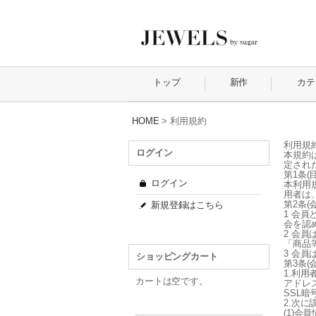
トップ
新作
カテ
HOME
>
利用規約
利用規
ログイン
本規約は
定され
第1条(
ログイン
本利用
用者は
第2条(
新規登録はこちら
1 会
会を認
2 会
「商品
3 会
ショッピングカート
第3条(
1.利
カートは空です。
アドレ
SSL
2.次
(1)