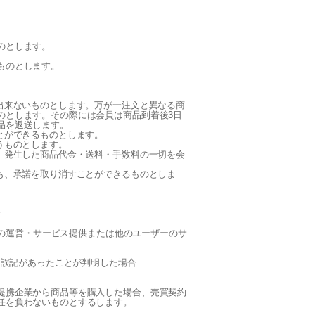
のとします。
ものとします。
出来ないものとします。万が一注文と異なる商
のとします。その際には会員は商品到着後3日
品を返送します。
とができるものとします。
うものとします。
、発生した商品代金・送料・手数料の一切を会
も、承諾を取り消すことができるものとしま
合
う)の運営・サービス提供または他のユーザーのサ
な誤記があったことが判明した場合
提携企業から商品等を購入した場合、売買契約
任を負わないものとするします。