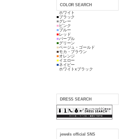
COLOR SEARCH
■
ホワイト
■
ブラック
■
グレー
■
ピンク
■
ブルー
■
レッド
■
パープル
■
グリーン
■
ベージュ・ゴールド
■
モカ・ブラウン
■
オレンジ
■
イエロー
■
ネイビー
■
ホワイトxブラック
DRESS SEARCH
jewels official SNS