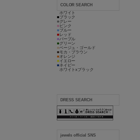
COLOR SEARCH
■
ホワイト
■
ブラック
■
グレー
■
ピンク
■
ブルー
■
レッド
■
パープル
■
グリーン
■
ベージュ・ゴールド
■
モカ・ブラウン
■
オレンジ
■
イエロー
■
ネイビー
■
ホワイトxブラック
DRESS SEARCH
jewels official SNS