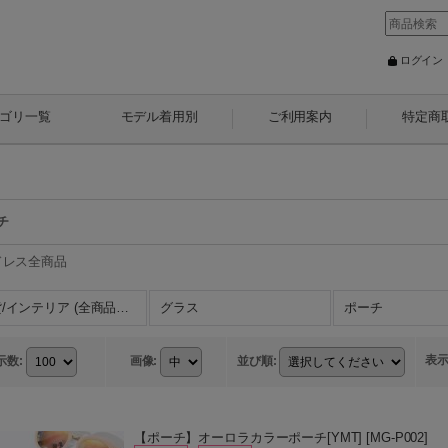
ログイン
ゴリ一覧
モデル着用別
ご利用案内
特定商
チ
ドレス全商品
雑貨/インテリア (全商品リスト)
グラス
ポーチ
表
示数
:
画像
:
並び順
:
【ポーチ】オーロラカラーポーチ[YMT]
[
MG-P002
]