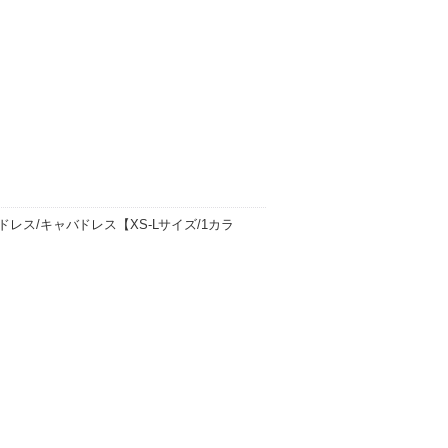
-84cm/ウエスト 60-66cm/ヒップ 86-90c
レス/キャバドレス【XS-Lサイズ/1カラ
/ウエスト 58cm/ヒップ 78cm/裾周り 79c
2cm/…