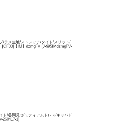
/ラメ生地/ストレッチ/タイト/スリット/
F03]【IM】dzmgFV
[
J-995IMdzmgFV-
エスト 60cm/ヒップ 72cm/裾周り 75cm
イト/谷間見せ/ミディアムドレス/キャバド
w-260417-1
]
スト 62cm/ヒップ 70cm/肩幅 21cm/裾周