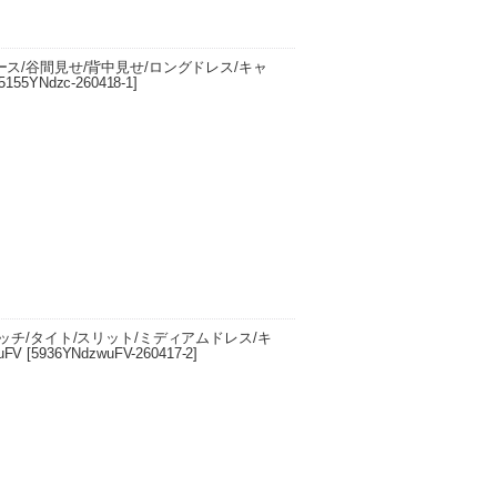
ス/谷間見せ/背中見せ/ロングドレス/キャ
5155YNdzc-260418-1
]
ウエスト 57cm/ヒップ 80cm ・Sサイズ 着
m ・Mサイ…
ッチ/タイト/スリット/ミディアムドレス/キ
uFV
[
5936YNdzwuFV-260417-2
]
スト 60cm/ヒップ 78cm/肩幅 32cm/裾周
 64cm…