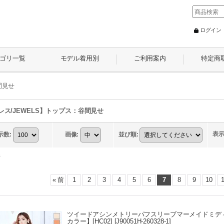
ログイン
ゴリ一覧
モデル着用別
ご利用案内
特定商
間見せ
レス/JEWELS】トップス：谷間見せ
表
示数
:
画像
:
並び順
:
件
«
前
1
2
3
4
5
6
7
8
9
10
ツイードアシンメトリーパフスリーブマーメイドミディア
カラー】[HC02]
[
J90051H-260328-1
]