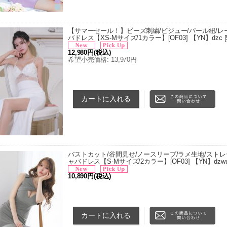
【サマーセール！】ビーズ刺繍/ビジュー/パール紐/レー
バドレス【XS-Mサイズ/1カラー】[OF03] 【YN】dzc
[
12,980円
(税込)
希望小売価格
:
13,970円
■サイズ[cm] ・XSサイズ 着丈 124cm/バスト 78cm/
丈 124cm/バスト 82cm/ウエスト 61cm/ヒップ 84c
バストカット/谷間見せ/ノースリーブ/ラメ生地/ストレ
ャバドレス【S-Mサイズ/2カラー】[OF03] 【YN】dzw
10,890円
(税込)
■サイズ[cm] ・Sサイズ 着丈 82cm/バスト 78cm/ウエ
り 82cm ・Mサイズ 着丈 84cm/バスト 82cm/ウエスト