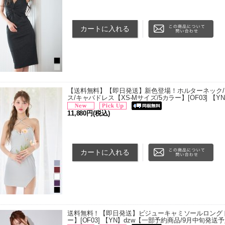
り 80cm ・Mサイズ 着丈 86cm/バスト 76cm/ウエスト
【送料無料】【即日発送】新色登場！ホルターネック/ラ
ス/キャバドレス【XS-Mサイズ/5カラー】[OF03] 【YN】
11,880円
(税込)
■サイズ[cm] ・XSサイズ 着丈 55cm/バスト 66?70cm
m ・Sサイズ 着丈 57cm/バスト 70?74cm/ウエスト 6
送料無料！【即日発送】ビジューキャミソールロングドレス
ー】[OF03] 【YN】dzw【一部予約商品/9月中旬発送