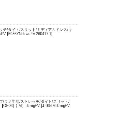
ッチ/タイト/スリット/ミディアムドレス/キ
uFV
[
5936YNdzwuFV-260417-1
]
スト 60cm/ヒップ 78cm/肩幅 32cm/裾周
 64cm…
/ラメ生地/ストレッチ/タイト/スリット/
F03]【IM】dzmgFV
[
J-995IMdzmgFV-
エスト 60cm/ヒップ 72cm/裾周り 75cm