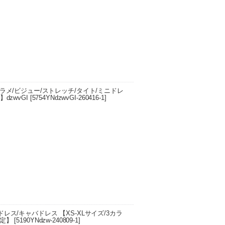
 66cm…
メ/ビジュー/ストレッチ/タイト/ミニドレ
dzwvGI
[
5754YNdzwvGI-260416-1
]
/ウエスト 56cm/ヒップ 72cm/裾周り 77c
…
/キャバドレス 【XS-XLサイズ/3カラ
予定】
[
5190YNdzw-240809-1
]