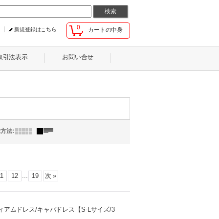
0
新規登録はこちら
カートの中身
取引法表示
お問い合せ
示方法
:
11
12
...
19
次
»
ムドレス/キャバドレス【S-Lサイズ/3