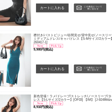
襟付き/バストビジュー/谷間見せ/背中見せ/ノースリーブ
ミディアムドレス/キャバドレス【S-Mサイズ/2カラー】[O
260417-1
]
9,900円
(税込)
■サイズ[cm] ・XSサイズ 着丈 86cm/バスト 71cm/ウ
・Sサイズ 着丈 88cm/バスト 75cm/…
新色登場！ラメ/ドレープ/ストレッチ/ノースリーブ/タ
レス【S-Lサイズ/2カラー】[OF03] 【IM】
[
J-924IMdz
8,910円
(税込)
■サイズ[cm] ・Sサイズ 着丈 83cm/バスト 73cm/ウエ