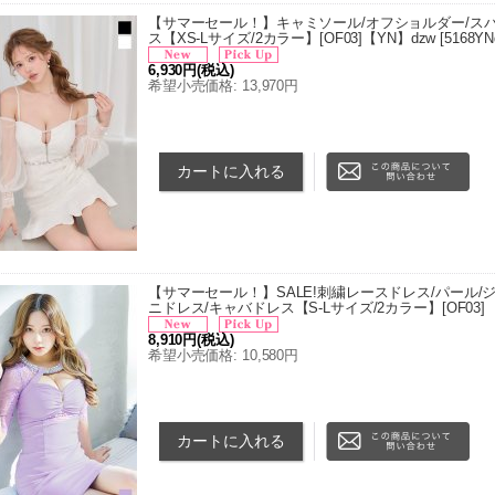
【サマーセール！】キャミソール/オフショルダー/スパ
ス【XS-Lサイズ/2カラー】[OF03]【YN】dzw
[
5168YN
6,930円
(税込)
希望小売価格
:
13,970円
■サイズ[cm] ・XSサイズ 着丈 65cm/バスト 74cm/ウ
54cm/袖口周り 15cm/裾周り -cm ・Sサイズ 着丈 67
【サマーセール！】SALE!刺繍レースドレス/パール/ジ
ニドレス/キャバドレス【S-Lサイズ/2カラー】[OF03] 
8,910円
(税込)
希望小売価格
:
10,580円
サイズ[cm] サイズ(cm) S M L 着丈 66.5 69.5 72.5 バ
88 92 …