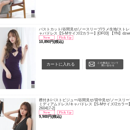
バストカット/谷間見せ/ノースリーブ/ラメ生地/ストレ
ャバドレス【S-Mサイズ/2カラー】[OF03] 【YN】dzw
10,890円
(税込)
■サイズ[cm] ・Sサイズ 着丈 82cm/バスト 78cm/ウエ
り 82cm ・Mサイズ 着丈 84cm/バスト 82cm/ウエスト
襟付き/バストビジュー/谷間見せ/背中見せ/ノースリーブ
ミディアムドレス/キャバドレス【S-Mサイズ/2カラー】[O
260417-2
]
9,900円
(税込)
■サイズ[cm] ・XSサイズ 着丈 86cm/バスト 71cm/ウ
・Sサイズ 着丈 88cm/バスト 75cm/…