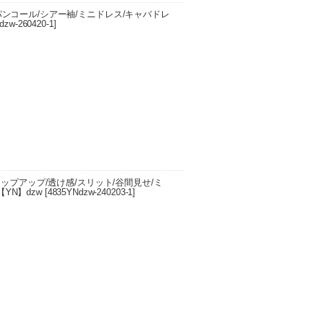
ンコール/シアー袖/ミニドレス/キャバドレ
dzw-260420-1
]
エスト 60cm/ヒップ 80cm/肩幅 -cm/袖丈
cm/バ…
ップアップ/透け感/スリット/谷間見せ/ミ
【YN】dzw
[
4835YNdzw-240203-1
]
スト 81 85 89 ウエスト 62 66 70 ヒップ 84