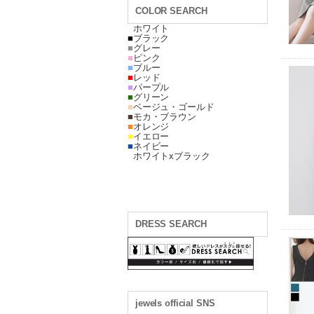
COLOR SEARCH
■
ホワイト
■
ブラック
■
グレー
■
ピンク
■
ブルー
■
レッド
■
パープル
■
グリーン
■
ベージュ・ゴールド
■
モカ・ブラウン
■
オレンジ
■
イエロー
■
ネイビー
■
ホワイトxブラック
DRESS SEARCH
jewels official SNS