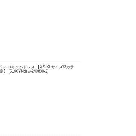
定時期について◯月上旬 1日ー10日頃発
1日ー月末頃発送予定 ■9月中旬の発送を予
/キャバドレス 【XS-XLサイズ/3カラ
予定】
[
5190YNdzw-240809-2
]
定時期について◯月上旬 1日ー10日頃発
1日ー月末頃発送予定 ■9月中旬の発送を予