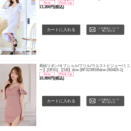
13,200円
(税込)
■サイズ[cm] ・8号(Sサイズ) 着丈 76-100cm/バスト 78
m/袖丈 27cm/ ・9号(Mサイズ) 着丈 76-100cm/バ…
肩紐リボン/オフショル/フリル/ウエストビジュー/ミニド
ー】[OF01] 【SB】dzw
[
BF3238SBdzw-260425-1
]
10,890円
(税込)
■サイズ[cm] ・XSサイズ 着丈 57cm/バスト 70?74cm
m ・Sサイズ 着丈 59cm/バスト 74?78cm/ウエスト 6